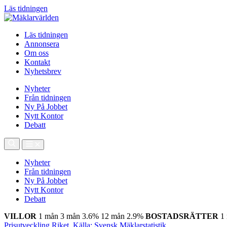
Läs tidningen
Läs tidningen
Annonsera
Om oss
Kontakt
Nyhetsbrev
Nyheter
Från tidningen
Ny På Jobbet
Nytt Kontor
Debatt
Nyheter
Från tidningen
Ny På Jobbet
Nytt Kontor
Debatt
VILLOR
1 mån
3 mån
3.6%
12 mån
2.9%
BOSTADSRÄTTER
1
Prisutveckling Riket, Källa: Svensk Mäklarstatistik