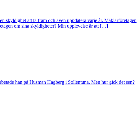
en skyldighet att ta fram och även uppdatera varje år. Mäklarföretagen
retagen om sina skyldigheter? Min upplevelse är att […]
 arbetade han på Husman Hagberg i Sollentuna. Men hur gick det sen?