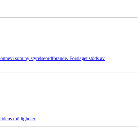
Lönnevi som ny styrelseordförande. Förslaget stöds av
tidens möjligheter.