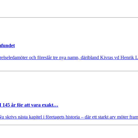
mfundet
tyrelseledamöter och föreslår tre nya namn, däribland Kivras vd Henrik 
I 145 år för att vara exakt…
krivs nästa kapitel i företagets historia – där ett starkt arv möter fram