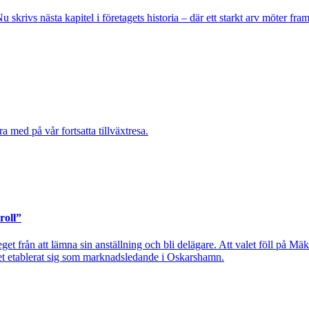
krivs nästa kapitel i företagets historia – där ett starkt arv möter fram
 med på vår fortsatta tillväxtresa.
roll”
t från att lämna sin anställning och bli delägare. Att valet föll på Mäkl
t etablerat sig som marknadsledande i Oskarshamn.