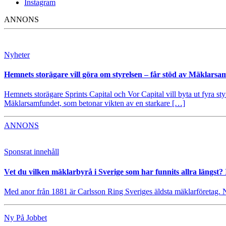
Instagram
ANNONS
Nyheter
Hemnets storägare vill göra om styrelsen – får stöd av Mäklarsa
Hemnets storägare Sprints Capital och Vor Capital vill byta ut fyra s
Mäklarsamfundet, som betonar vikten av en starkare […]
ANNONS
Sponsrat innehåll
Vet du vilken mäklarbyrå i Sverige som har funnits allra längst? 
Med anor från 1881 är Carlsson Ring Sveriges äldsta mäklarföretag. Nu s
Ny På Jobbet