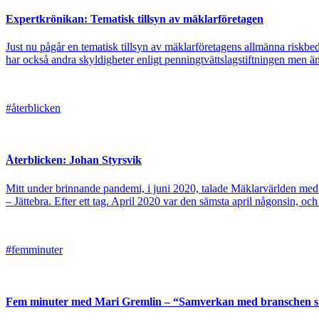
Expertkrönikan: Tematisk tillsyn av mäklarföretagen
Just nu pågår en tematisk tillsyn av mäklarföretagens allmänna riskbe
har också andra skyldigheter enligt penningtvättslagstiftningen men ä
#återblicken
Återblicken: Johan Styrsvik
Mitt under brinnande pandemi, i juni 2020, talade Mäklarvärlden med
– Jättebra. Efter ett tag. April 2020 var den sämsta april någonsin, oc
#femminuter
Fem minuter med Mari Gremlin – “Samverkan med branschen s