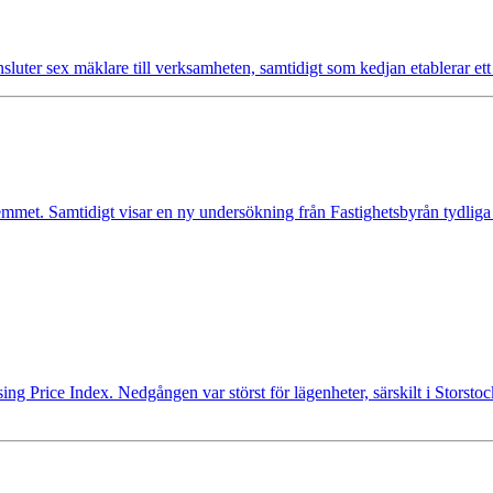
nsluter sex mäklare till verksamheten, samtidigt som kedjan etablerar et
mmet. Samtidigt visar en ny undersökning från Fastighetsbyrån tydliga
ng Price Index. Nedgången var störst för lägenheter, särskilt i Storst