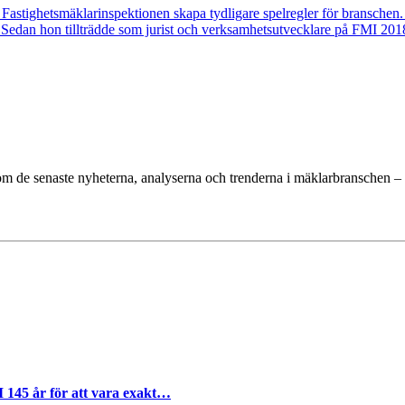
astighetsmäklarinspektionen skapa tydligare spelregler för branschen.
. Sedan hon tillträdde som jurist och verksamhetsutvecklare på FMI 201
de senaste nyheterna, analyserna och trenderna i mäklarbranschen – dir
I 145 år för att vara exakt…