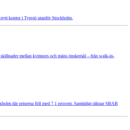
t nytt kontor i Tyresö utanför Stockholm.
 skillnader mellan kvinnors och mäns önskemål – från walk-in-
ockholm där priserna föll med 7,1 procent. Samtidigt räknar SBAB