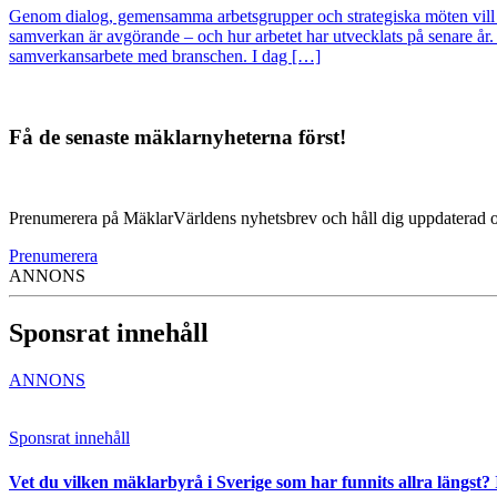
Genom dialog, gemensamma arbetsgrupper och strategiska möten vill F
samverkan är avgörande – och hur arbetet har utvecklats på senare år
samverkansarbete med branschen. I dag […]
Få de senaste mäklarnyheterna först!
Prenumerera på MäklarVärldens nyhetsbrev och håll dig uppdaterad om 
Prenumerera
ANNONS
Sponsrat innehåll
ANNONS
Sponsrat innehåll
Vet du vilken mäklarbyrå i Sverige som har funnits allra längst? 