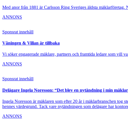
Med anor från 1881 är Carlsson Ring Sveriges äldsta mäklarföretag. Nu s
ANNONS
Sponsrat innehåll
Våningen & Villan är tillbaka
Vi söker engagerade mäklare, partners och framtida ledare som vill vara
ANNONS
Sponsrat innehåll
Delägare Ingela Noresson: “Det blev en nytändning i min mäklar
Ingela Noresson är mäklaren som efter 20 år i mäklarbranschen tog stege
hennes värdegrund. Tack vare nytändningen som delägare har kontore
ANNONS