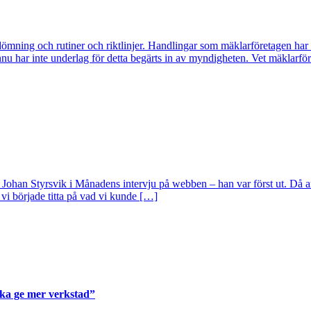
dömning och rutiner och riktlinjer. Handlingar som mäklarföretagen har 
nnu har inte underlag för detta begärts in av myndigheten. Vet mäklarfö
 Johan Styrsvik i Månadens intervju på webben – han var först ut. Då
h vi började titta på vad vi kunde […]
ka ge mer verkstad”