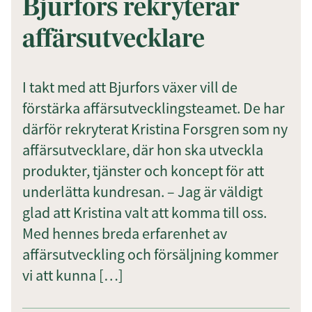
Bjurfors rekryterar
affärsutvecklare
Prenumerera
I takt med att Bjurfors växer vill de
Genom att klicka på "Prenumerera" ger du
förstärka affärsutvecklingsteamet. De har
samtycke till att vi sparar och använder dina
personuppgifter i enlighet med vår
därför rekryterat Kristina Forsgren som ny
integritetspolicy.
affärsutvecklare, där hon ska utveckla
produkter, tjänster och koncept för att
underlätta kundresan. – Jag är väldigt
glad att Kristina valt att komma till oss.
Med hennes breda erfarenhet av
affärsutveckling och försäljning kommer
vi att kunna […]