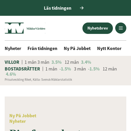
Läs tidningen
Nyhetsbrev
Nyheter
Från tidningen
Ny På Jobbet
Nytt Kontor
D
VILLOR
1 mån
3 mån
3.5%
12 mån
3.4%
BOSTADSRÄTTER
1 mån
-1.5%
3 mån
-1.5%
12 mån
4.6%
Prisutveckling Riket, Källa: Svensk Mäklarstatistik
ANNONS
Få den senaste informationen
först
Ny På Jobbet
Anmäl dig till vårt nyhetsbrev!
Nyheter