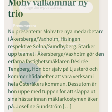
Mohv välkomnar ny
trio
Prenumerera
Nu presenterar Mohv tre nya medarbetare
i Åkersberga/Vaxholm, Hisingen
Genom att klicka på "Prenumerera" ger du
samtycke till att vi sparar och använder dina
respektive Solna/Sundbyberg. Stärker
personuppgifter i enlighet med vår
upp teamet i Åkersberga/Vaxholm gör den
integritetspolicy.
erfarna fastighetsmäklaren Désirée
Tengberg. Hon bor själv på Ljusterö och
kommer hädanefter att vara verksam i
hela Österåkers kommun. Dessutom är
hon uppe med tuppen för att släppa ut
sina hästar innan mäklarkostymen åker
på. Josefine Sundström […]