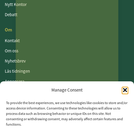
Nytt Kontor
Debatt
Om
Kontakt
Om oss
Nyhetsbrev
Läs tidningen
Annonsera
Manage Consent
Om cookies
Vår integritetspolicy
To provide the best experiences, we use technologies like cookies to store and/or
access device information. Consenting to these technologies will allow us to
process data such as browsing behavior or unique IDs on this site. Not
Följ oss
consenting or withdrawing consent, may adversely affect certain features and
functions.
LinkedIn