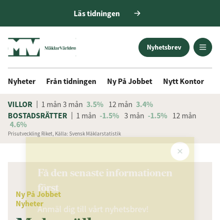
Läs tidningen
Nyhetsbrev
Nyheter
Från tidningen
Ny På Jobbet
Nytt Kontor
D
VILLOR
1 mån
3 mån
3.5%
12 mån
3.4%
BOSTADSRÄTTER
1 mån
-1.5%
3 mån
-1.5%
12 mån
4.6%
Prisutveckling Riket, Källa: Svensk Mäklarstatistik
ANNONS
Få den senaste informationen
först
Ny På Jobbet
Nyheter
Anmäl dig till vårt nyhetsbrev!