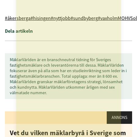
#åkersberga
#hisingen
#nyttjobb
#sundbyberg
#vaxholm
MOHV
So
Dela artikeln
MäklarVärlden är en branschneutral tidning för Sveriges
fastighetsmäklare och leverantörerna till dessa. MäklarVärlden
fokuserar även på alla som har en studieinriktning som leder in i
fastighetsmäklarbranschen. Total upplaga: mer än 8 600 ex.
MäklarVärlden granskar mäklarföretagens strategi, lönsamhet
och kundnytta. MäklarVärlden utkommer årligen med sex
välmatade nummer.
ANNONS
Vet du vilken mäklarbyrå i Sverige som