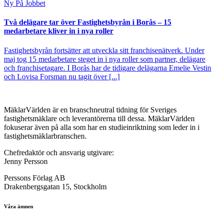
Ny På Jobbet
Två delägare tar över Fastighetsbyrån i Borås – 15
medarbetare kliver in i nya roller
Fastighetsbyrån fortsätter att utveckla sitt franchisenätverk. Under
maj tog 15 medarbetare steget in i nya roller som partner, delägare
och franchisetagare. I Borås har de tidigare delägarna Emelie Vestin
och Lovisa Forsman nu tagit över [...]
MäklarVärlden är en branschneutral tidning för Sveriges
fastighetsmäklare och leverantörerna till dessa. MäklarVärlden
fokuserar även på alla som har en studieinriktning som leder in i
fastighetsmäklarbranschen.
Chefredaktör och ansvarig utgivare:
Jenny Persson
Perssons Förlag AB
Drakenbergsgatan 15, Stockholm
Våra ämnen