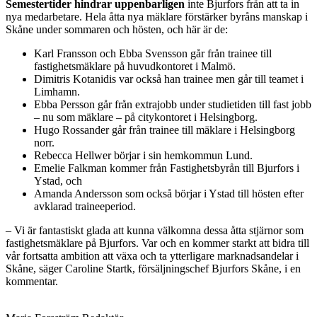
Semestertider hindrar uppenbarligen
inte Bjurfors från att ta in
nya medarbetare. Hela åtta nya mäklare förstärker byråns manskap i
Skåne under sommaren och hösten, och här är de:
Karl Fransson och Ebba Svensson går från trainee till
fastighetsmäklare på huvudkontoret i Malmö.
Dimitris Kotanidis var också han trainee men går till teamet i
Limhamn.
Ebba Persson går från extrajobb under studietiden till fast jobb
– nu som mäklare – på citykontoret i Helsingborg.
Hugo Rossander går från trainee till mäklare i Helsingborg
norr.
Rebecca Hellwer börjar i sin hemkommun Lund.
Emelie Falkman kommer från Fastighetsbyrån till Bjurfors i
Ystad, och
Amanda Andersson som också börjar i Ystad till hösten efter
avklarad traineeperiod.
– Vi är fantastiskt glada att kunna välkomna dessa åtta stjärnor som
fastighetsmäklare på Bjurfors. Var och en kommer starkt att bidra till
vår fortsatta ambition att växa och ta ytterligare marknadsandelar i
Skåne, säger Caroline Startk, försäljningschef Bjurfors Skåne, i en
kommentar.