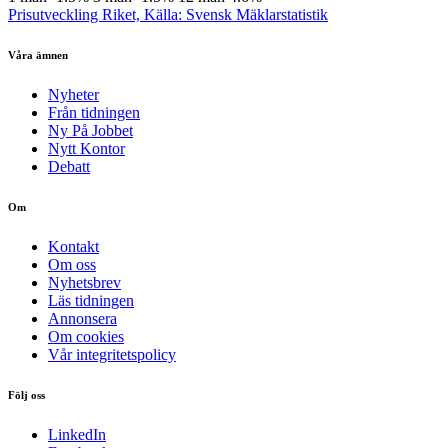
Prisutveckling Riket, Källa: Svensk Mäklarstatistik
Våra ämnen
Nyheter
Från tidningen
Ny På Jobbet
Nytt Kontor
Debatt
Om
Kontakt
Om oss
Nyhetsbrev
Läs tidningen
Annonsera
Om cookies
Vår integritetspolicy
Följ oss
LinkedIn