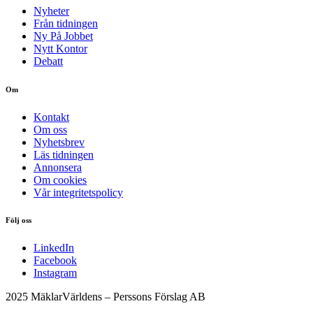
Nyheter
Från tidningen
Ny På Jobbet
Nytt Kontor
Debatt
Om
Kontakt
Om oss
Nyhetsbrev
Läs tidningen
Annonsera
Om cookies
Vår integritetspolicy
Följ oss
LinkedIn
Facebook
Instagram
2025 MäklarVärldens – Perssons Förslag AB