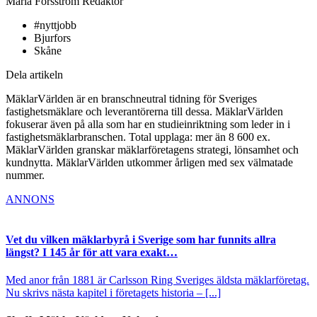
Maria Forsström
Redaktör
#nyttjobb
Bjurfors
Skåne
Dela artikeln
MäklarVärlden är en branschneutral tidning för Sveriges
fastighetsmäklare och leverantörerna till dessa. MäklarVärlden
fokuserar även på alla som har en studieinriktning som leder in i
fastighetsmäklarbranschen. Total upplaga: mer än 8 600 ex.
MäklarVärlden granskar mäklarföretagens strategi, lönsamhet och
kundnytta. MäklarVärlden utkommer årligen med sex välmatade
nummer.
ANNONS
Vet du vilken mäklarbyrå i Sverige som har funnits allra
längst? I 145 år för att vara exakt…
Med anor från 1881 är Carlsson Ring Sveriges äldsta mäklarföretag.
Nu skrivs nästa kapitel i företagets historia – [...]