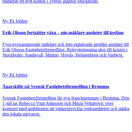
etablerar ett nytt kontor i Tyresö utanför Stockholm.
Ny På Jobbet
Erik Olsson fortsätter växa – nio mäklare ansluter till kedjan
Fyra nyexaminerade mäklare och fem etablerade profiler ansluter till
Erik Olsson Fastighetsförmedling. Rekryteringarna sker till kontor i
Stockholm, Sundsvall, Malmö, Hovås, Helsingborg och Varberg.
Ny På Jobbet
Ägarskifte på Svensk Fastighetsförmedling i Bromma
Svensk Fastighetsförmedling får nya franchisetagare i Bromma. Den
1 juli tar Rebecca Vitai Johnsson och Mirza Vehabovic över
kontoret med ambitionen att vidareutveckla verksamheten och stärka
den lokala närvaron.