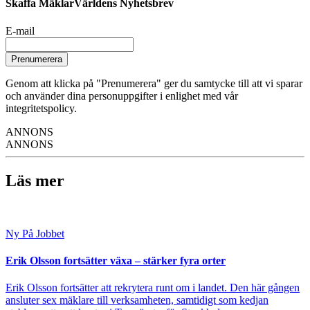
Skaffa MäklarVärldens Nyhetsbrev
E-mail
Prenumerera
Genom att klicka på "Prenumerera" ger du samtycke till att vi sparar
och använder dina personuppgifter i enlighet med vår
integritetspolicy.
ANNONS
ANNONS
Läs mer
Ny På Jobbet
Erik Olsson fortsätter växa – stärker fyra orter
Erik Olsson fortsätter att rekrytera runt om i landet. Den här gången
ansluter sex mäklare till verksamheten, samtidigt som kedjan