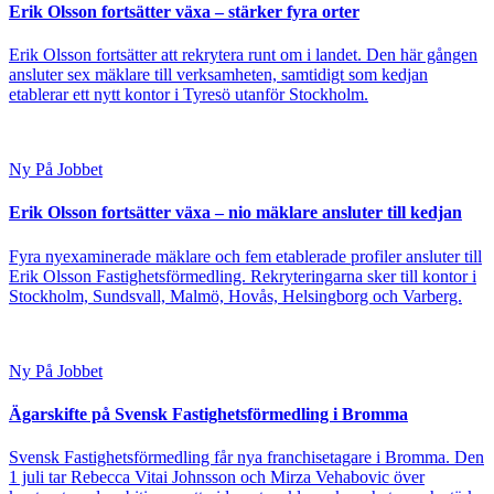
Erik Olsson fortsätter växa – stärker fyra orter
Erik Olsson fortsätter att rekrytera runt om i landet. Den här gången
ansluter sex mäklare till verksamheten, samtidigt som kedjan
etablerar ett nytt kontor i Tyresö utanför Stockholm.
Ny På Jobbet
Erik Olsson fortsätter växa – nio mäklare ansluter till kedjan
Fyra nyexaminerade mäklare och fem etablerade profiler ansluter till
Erik Olsson Fastighetsförmedling. Rekryteringarna sker till kontor i
Stockholm, Sundsvall, Malmö, Hovås, Helsingborg och Varberg.
Ny På Jobbet
Ägarskifte på Svensk Fastighetsförmedling i Bromma
Svensk Fastighetsförmedling får nya franchisetagare i Bromma. Den
1 juli tar Rebecca Vitai Johnsson och Mirza Vehabovic över