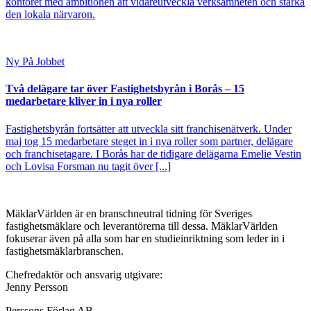
kontoret med ambitionen att vidareutveckla verksamheten och stärka
den lokala närvaron.
Ny På Jobbet
Två delägare tar över Fastighetsbyrån i Borås – 15
medarbetare kliver in i nya roller
Fastighetsbyrån fortsätter att utveckla sitt franchisenätverk. Under
maj tog 15 medarbetare steget in i nya roller som partner, delägare
och franchisetagare. I Borås har de tidigare delägarna Emelie Vestin
och Lovisa Forsman nu tagit över [...]
MäklarVärlden är en branschneutral tidning för Sveriges
fastighetsmäklare och leverantörerna till dessa. MäklarVärlden
fokuserar även på alla som har en studieinriktning som leder in i
fastighetsmäklarbranschen.
Chefredaktör och ansvarig utgivare:
Jenny Persson
Perssons Förlag AB