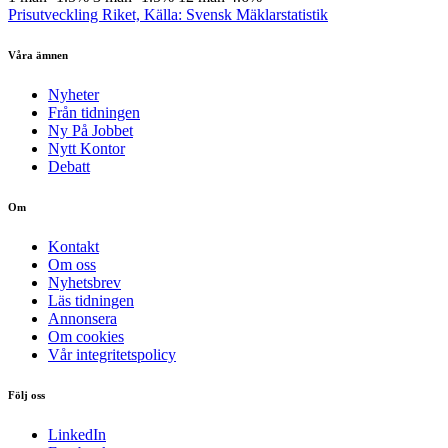
Prisutveckling Riket, Källa: Svensk Mäklarstatistik
Våra ämnen
Nyheter
Från tidningen
Ny På Jobbet
Nytt Kontor
Debatt
Om
Kontakt
Om oss
Nyhetsbrev
Läs tidningen
Annonsera
Om cookies
Vår integritetspolicy
Följ oss
LinkedIn