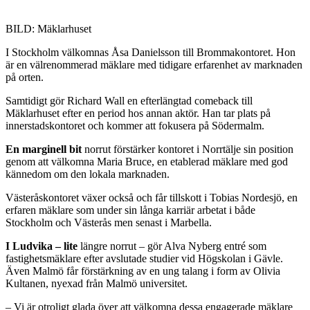
BILD: Mäklarhuset
I Stockholm välkomnas Åsa Danielsson till Brommakontoret. Hon
är en välrenommerad mäklare med tidigare erfarenhet av marknaden
på orten.
Samtidigt gör Richard Wall en efterlängtad comeback till
Mäklarhuset efter en period hos annan aktör. Han tar plats på
innerstadskontoret och kommer att fokusera på Södermalm.
En marginell bit
norrut förstärker kontoret i Norrtälje sin position
genom att välkomna Maria Bruce, en etablerad mäklare med god
kännedom om den lokala marknaden.
Västeråskontoret växer också och får tillskott i Tobias Nordesjö, en
erfaren mäklare som under sin långa karriär arbetat i både
Stockholm och Västerås men senast i Marbella.
I Ludvika – lite
längre norrut – gör Alva Nyberg entré som
fastighetsmäklare efter avslutade studier vid Högskolan i Gävle.
Även Malmö får förstärkning av en ung talang i form av Olivia
Kultanen, nyexad från Malmö universitet.
– Vi är otroligt glada över att välkomna dessa engagerade mäklare