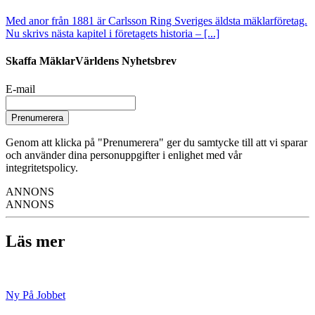
Med anor från 1881 är Carlsson Ring Sveriges äldsta mäklarföretag.
Nu skrivs nästa kapitel i företagets historia – [...]
Skaffa MäklarVärldens Nyhetsbrev
E-mail
Prenumerera
Genom att klicka på "Prenumerera" ger du samtycke till att vi sparar
och använder dina personuppgifter i enlighet med vår
integritetspolicy.
ANNONS
ANNONS
Läs mer
Ny På Jobbet