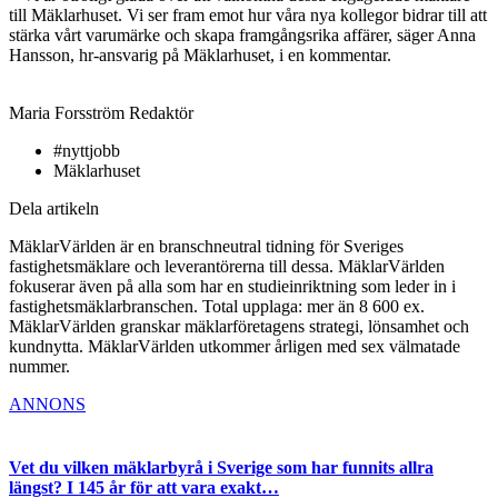
till Mäklarhuset. Vi ser fram emot hur våra nya kollegor bidrar till att
stärka vårt varumärke och skapa framgångsrika affärer, säger Anna
Hansson, hr-ansvarig på Mäklarhuset, i en kommentar.
Maria Forsström
Redaktör
#nyttjobb
Mäklarhuset
Dela artikeln
MäklarVärlden är en branschneutral tidning för Sveriges
fastighetsmäklare och leverantörerna till dessa. MäklarVärlden
fokuserar även på alla som har en studieinriktning som leder in i
fastighetsmäklarbranschen. Total upplaga: mer än 8 600 ex.
MäklarVärlden granskar mäklarföretagens strategi, lönsamhet och
kundnytta. MäklarVärlden utkommer årligen med sex välmatade
nummer.
ANNONS
Vet du vilken mäklarbyrå i Sverige som har funnits allra
längst? I 145 år för att vara exakt…