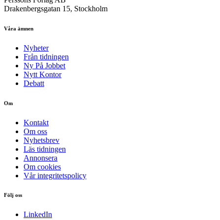
Drakenbergsgatan 15, Stockholm
Våra ämnen
Nyheter
Från tidningen
Ny På Jobbet
Nytt Kontor
Debatt
Om
Kontakt
Om oss
Nyhetsbrev
Läs tidningen
Annonsera
Om cookies
Vår integritetspolicy
Följ oss
LinkedIn