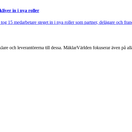
iver in i nya roller
j tog 15 medarbetare steget in i nya roller som partner, delägare och fra
lare och leverantörerna till dessa. MäklarVärlden fokuserar även på alla