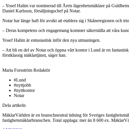
– Yosef Halim var nominerad till Årets lägenhetsmäklare på Guldhemmet
Daniel Karlsson, försäljningschef på Notar.
Notar har länge haft för avsikt att etablera sig i Skåneregionen och t
– Deras kompetens och engagemang kommer säkerställa att våra kunder
Yosef Halim är entusiastisk inför den nya utmaningen.
– Att bli en del av Notar och öppna vårt kontor i Lund är en fantasti
förstklassig mäklartjänst, säger han.
Maria Forsström
Redaktör
#Lund
#nyttjobb
#nyttkontor
Notar
Dela artikeln
MäklarVärlden är en branschneutral tidning för Sveriges fastighetsmäk
fastighetsmäklarbranschen. Total upplaga: mer än 8 600 ex. MäklarV