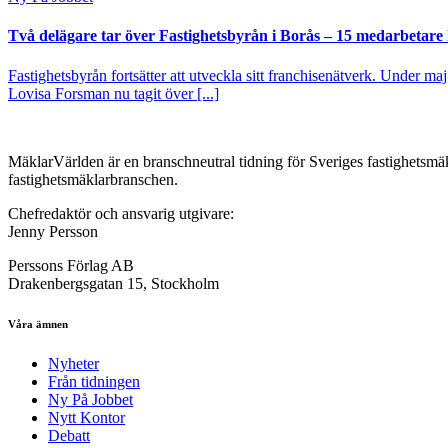
Två delägare tar över Fastighetsbyrån i Borås – 15 medarbetare kl
Fastighetsbyrån fortsätter att utveckla sitt franchisenätverk. Under ma
Lovisa Forsman nu tagit över [...]
MäklarVärlden är en branschneutral tidning för Sveriges fastighetsmäk
fastighetsmäklarbranschen.
Chefredaktör och ansvarig utgivare:
Jenny Persson
Perssons Förlag AB
Drakenbergsgatan 15, Stockholm
Våra ämnen
Nyheter
Från tidningen
Ny På Jobbet
Nytt Kontor
Debatt