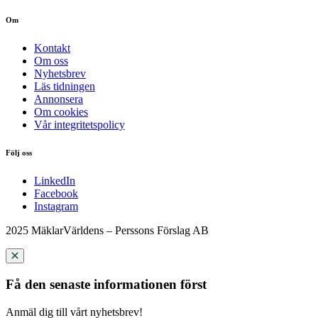
Om
Kontakt
Om oss
Nyhetsbrev
Läs tidningen
Annonsera
Om cookies
Vår integritetspolicy
Följ oss
LinkedIn
Facebook
Instagram
2025 MäklarVärldens – Perssons Förslag AB
Få den senaste informationen först
Anmäl dig till vårt nyhetsbrev!