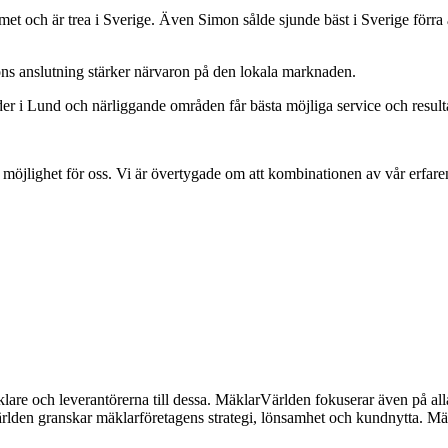
 och är trea i Sverige. Även Simon sålde sjunde bäst i Sverige förra å
rions anslutning stärker närvaron på den lokala marknaden.
 i Lund och närliggande områden får bästa möjliga service och resulta
sk möjlighet för oss. Vi är övertygade om att kombinationen av vår erf
lare och leverantörerna till dessa. MäklarVärlden fokuserar även på alla
ärlden granskar mäklarföretagens strategi, lönsamhet och kundnytta.