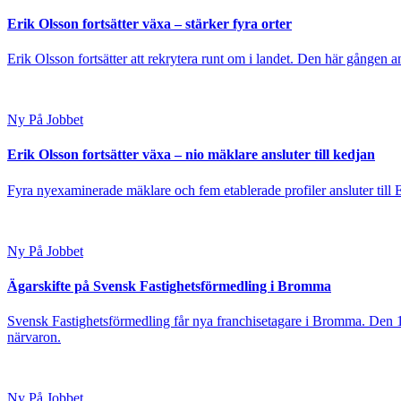
Erik Olsson fortsätter växa – stärker fyra orter
Erik Olsson fortsätter att rekrytera runt om i landet. Den här gången a
Ny På Jobbet
Erik Olsson fortsätter växa – nio mäklare ansluter till kedjan
Fyra nyexaminerade mäklare och fem etablerade profiler ansluter till
Ny På Jobbet
Ägarskifte på Svensk Fastighetsförmedling i Bromma
Svensk Fastighetsförmedling får nya franchisetagare i Bromma. Den 1
närvaron.
Ny På Jobbet