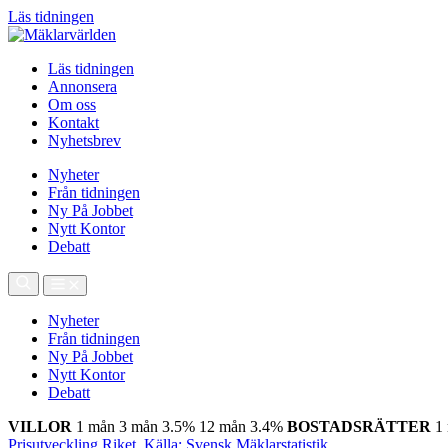
Läs tidningen
Läs tidningen
Annonsera
Om oss
Kontakt
Nyhetsbrev
Nyheter
Från tidningen
Ny På Jobbet
Nytt Kontor
Debatt
Nyheter
Från tidningen
Ny På Jobbet
Nytt Kontor
Debatt
VILLOR
1 mån
3 mån
3.5%
12 mån
3.4%
BOSTADSRÄTTER
1
Prisutveckling Riket, Källa: Svensk Mäklarstatistik