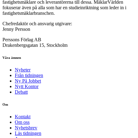
fastighetsmäklare och leverantörerna till dessa. MäklarVärlden
fokuserar även på alla som har en studieinriktning som leder in i
fastighetsmäklarbranschen.
Chefredaktör och ansvarig utgivare:
Jenny Persson
Perssons Förlag AB
Drakenbergsgatan 15, Stockholm
Våra ämnen
Nyheter
Från tidningen
Ny På Jobbet
Nytt Kontor
Debatt
Om
Kontakt
Om oss
Nyhetsbrev
Läs tidningen