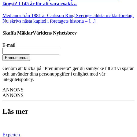
längst? I 145 år för att vara exakt…
Med anor från 1881 är Carlsson Ring Sveriges äldsta mäklarföretag.
Nu skrivs nästa kapitel i företagets historia – [...]
Skaffa MäklarVärldens Nyhetsbrev
E-mail
Prenumerera
Genom att klicka på "Prenumerera" ger du samtycke till att vi sparar
och använder dina personuppgifter i enlighet med vår
integritetspolicy.
ANNONS
ANNONS
Läs mer
Experten