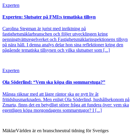
Experten
Experten: Slutsater på FMI:s tematiska tillsyn
Carolina Stegman är jurist med inriktning på
fastighetsmäklarbranschen och följer utvecklingen kring
penningtvättsregelverket och Fastighetsmäklarinspektionens tillsyn
på nära håll. I denna analys delar hon sina reflektioner kring den
pågående tematiska tillsynen och vilka slutsatser som [...]
Experten
Ola Söderlind: “Vem ska köpa din sommarstuga?”
Många räknar med att lägre räntor ska ge nytt liv åt
fritidshusmarknaden. Men enligt Ola Söderlind, hushållsekonom på
Zmarta, finns det en betydligt större fråga att fundera över: vem ska
egentligen köpa morgondagens sommarstugor? I [...]
MäklarVärlden är en branschneutral tidning för Sveriges