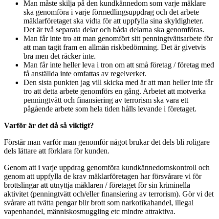
Man måste skilja på den kundkännedom som varje mäklare
ska genomföra i varje förmedlingsuppdrag och det arbete
mäklarföretaget ska vidta för att uppfylla sina skyldigheter.
Det är två separata delar och båda delarna ska genomföras.
Man får inte tro att man genomfört sitt penningtvättsarbete för
att man tagit fram en allmän riskbedömning. Det är givetvis
bra men det räcker inte.
Man får inte heller leva i tron om att små företag / företag med
få anställda inte omfattas av regelverket.
Den sista punkten jag vill skicka med är att man heller inte får
tro att detta arbete genomförs en gång. Arbetet att motverka
penningtvätt och finansiering av terrorism ska vara ett
pågående arbete som hela tiden hålls levande i företaget.
Varför är det då så viktigt?
Förstår man varför man genomför något brukar det dels bli roligare
dels lättare att förklara för kunden.
Genom att i varje uppdrag genomföra kundkännedomskontroll och
genom att uppfylla de krav mäklarföretagen har försvårare vi för
brottslingar att utnyttja mäklaren / företaget för sin kriminella
aktivitet (penningtvätt och/eller finansiering av terrorism). Gör vi det
svårare att tvätta pengar blir brott som narkotikahandel, illegal
vapenhandel, människosmuggling etc mindre attraktiva.