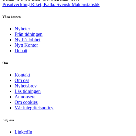
Prisutveckling Riket, Källa: Svensk Mäklarstatistik
Våra ämnen
Nyheter
Från tidningen
Ny På Jobbet
Nytt Kontor
Debatt
Om
Kontakt
Om oss
Nyhetsbrev
Läs tidningen
Annonsera
Om cookies
Vår integritetspolicy
Följ oss
LinkedIn