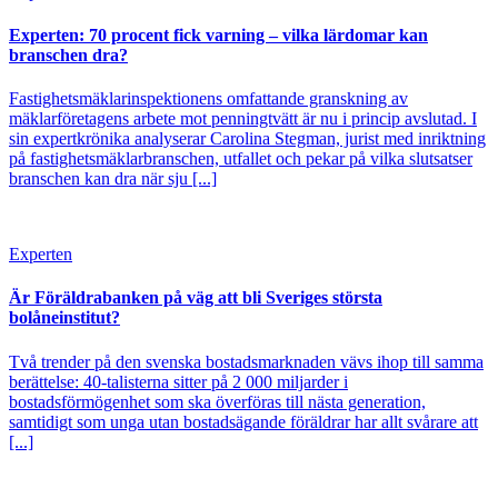
Experten: 70 procent fick varning – vilka lärdomar kan
branschen dra?
Fastighetsmäklarinspektionens omfattande granskning av
mäklarföretagens arbete mot penningtvätt är nu i princip avslutad. I
sin expertkrönika analyserar Carolina Stegman, jurist med inriktning
på fastighetsmäklarbranschen, utfallet och pekar på vilka slutsatser
branschen kan dra när sju [...]
Experten
Är Föräldrabanken på väg att bli Sveriges största
bolåneinstitut?
Två trender på den svenska bostadsmarknaden vävs ihop till samma
berättelse: 40-talisterna sitter på 2 000 miljarder i
bostadsförmögenhet som ska överföras till nästa generation,
samtidigt som unga utan bostadsägande föräldrar har allt svårare att
[...]