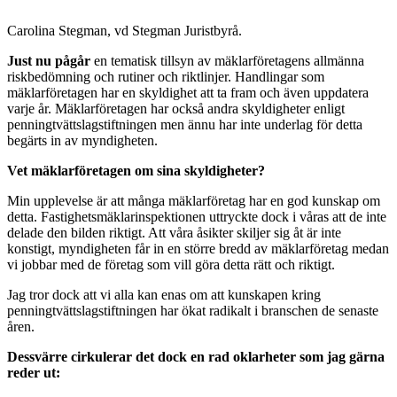
Carolina Stegman, vd Stegman Juristbyrå.
Just nu pågår
en tematisk tillsyn av mäklarföretagens allmänna
riskbedömning och rutiner och riktlinjer. Handlingar som
mäklarföretagen har en skyldighet att ta fram och även uppdatera
varje år. Mäklarföretagen har också andra skyldigheter enligt
penningtvättslagstiftningen men ännu har inte underlag för detta
begärts in av myndigheten.
Vet mäklarföretagen om sina skyldigheter?
Min upplevelse är att många mäklarföretag har en god kunskap om
detta. Fastighetsmäklarinspektionen uttryckte dock i våras att de inte
delade den bilden riktigt. Att våra åsikter skiljer sig åt är inte
konstigt, myndigheten får in en större bredd av mäklarföretag medan
vi jobbar med de företag som vill göra detta rätt och riktigt.
Jag tror dock att vi alla kan enas om att kunskapen kring
penningtvättslagstiftningen har ökat radikalt i branschen de senaste
åren.
Dessvärre cirkulerar det dock en rad oklarheter som jag gärna
reder ut: