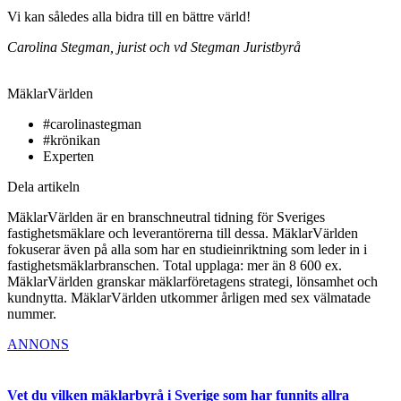
Vi kan således alla bidra till en bättre värld!
Carolina Stegman, jurist och vd Stegman Juristbyrå
MäklarVärlden
#carolinastegman
#krönikan
Experten
Dela artikeln
MäklarVärlden är en branschneutral tidning för Sveriges
fastighetsmäklare och leverantörerna till dessa. MäklarVärlden
fokuserar även på alla som har en studieinriktning som leder in i
fastighetsmäklarbranschen. Total upplaga: mer än 8 600 ex.
MäklarVärlden granskar mäklarföretagens strategi, lönsamhet och
kundnytta. MäklarVärlden utkommer årligen med sex välmatade
nummer.
ANNONS
Vet du vilken mäklarbyrå i Sverige som har funnits allra