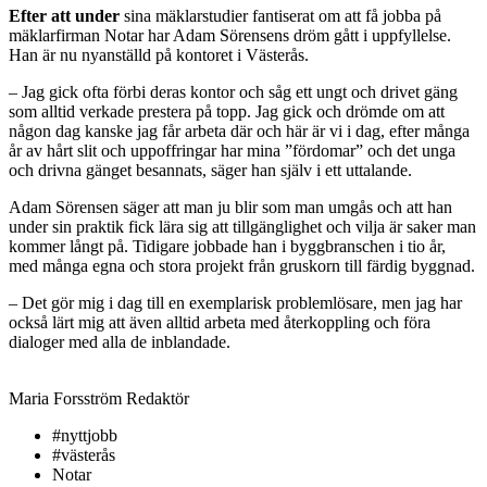
Efter att under
sina mäklarstudier fantiserat om att få jobba på
mäklarfirman Notar har Adam Sörensens dröm gått i uppfyllelse.
Han är nu nyanställd på kontoret i Västerås.
– Jag gick ofta förbi deras kontor och såg ett ungt och drivet gäng
som alltid verkade prestera på topp. Jag gick och drömde om att
någon dag kanske jag får arbeta där och här är vi i dag, efter många
år av hårt slit och uppoffringar har mina ”fördomar” och det unga
och drivna gänget besannats, säger han själv i ett uttalande.
Adam Sörensen säger att man ju blir som man umgås och att han
under sin praktik fick lära sig att tillgänglighet och vilja är saker man
kommer långt på. Tidigare jobbade han i byggbranschen i tio år,
med många egna och stora projekt från gruskorn till färdig byggnad.
– Det gör mig i dag till en exemplarisk problemlösare, men jag har
också lärt mig att även alltid arbeta med återkoppling och föra
dialoger med alla de inblandade.
Maria Forsström
Redaktör
#nyttjobb
#västerås
Notar