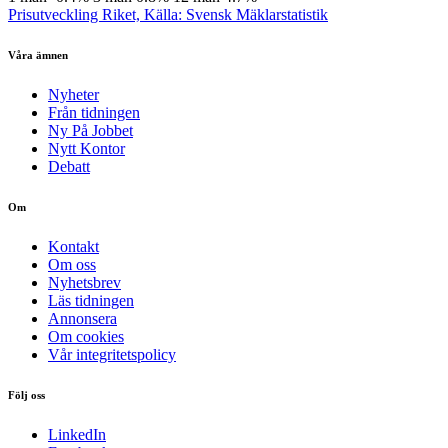
Prisutveckling Riket, Källa: Svensk Mäklarstatistik
Våra ämnen
Nyheter
Från tidningen
Ny På Jobbet
Nytt Kontor
Debatt
Om
Kontakt
Om oss
Nyhetsbrev
Läs tidningen
Annonsera
Om cookies
Vår integritetspolicy
Följ oss
LinkedIn