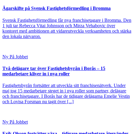
Ägarskifte på Svensk Fastighetsförmedling i Bromma
Svensk Fastighetsförmedling får nya franchisetagare i Bromma. Den
1 juli tar Rebecca Vitai Johnsson och Mirza Vehabovic över
kontoret med ambitionen att vidareutveckla verksamheten och stärka
den lokala närvaron.
Ny På Jobbet
Två delägare tar över Fastighetsbyrån i Borås – 15
medarbetare kliver in i nya roller
Fastighetsbyrån fortsätter att utveckla sitt franchisenätverk. Under
maj tog 15 medarbetare steget in i nya roller som partner, delägare
och franchisetagare. I Borås har de tidigare delägarna Emelie Vestin
och Lovisa Forsman nu tagit över [...]
Ny På Jobbet
Erik Olsson fortsätter växa – tidigare medarbetare återvänder