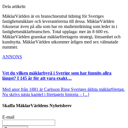
Dela artikeln
MäklarVärlden är en branschneutral tidning för Sveriges
fastighetsmäklare och leverantörerna till dessa. MäklarVärlden
fokuserar även på alla som har en studieinriktning som leder in i
fastighetsmäklarbranschen. Total upplaga: mer än 8 600 ex.
MäklarVärlden granskar mäklarföretagens strategi, lönsamhet och
kundnytta. MäklarVärlden utkommer årligen med sex välmatade
nummer.
ANNONS
Vet du vilken mäklarbyrå i Sverige som har funnits allra
längst? I 145 år för att vara exakt…
Med anor från 1881 är Carlsson Ring Sveriges äldsta mäklarföretag.
Nu skrivs nästa kapitel i företagets historia – [...]
Skaffa MäklarVärldens Nyhetsbrev
E-mail