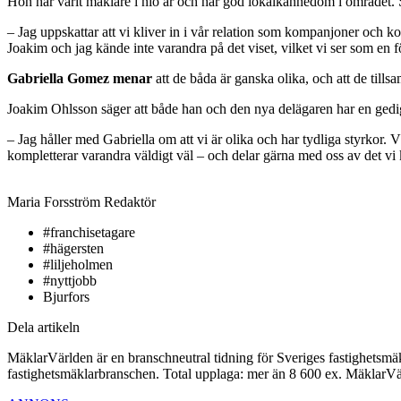
Hon har varit mäklare i nio år och har god lokalkännedom i området. S
– Jag uppskattar att vi kliver in i vår relation som kompanjoner och ko
Joakim och jag kände inte varandra på det viset, vilket vi ser som en f
Gabriella Gomez menar
att de båda är ganska olika, och att de ti
Joakim Ohlsson säger att både han och den nya delägaren har en gedi
– Jag håller med Gabriella om att vi är olika och har tydliga styrkor. V
kompletterar varandra väldigt väl – och delar gärna med oss av det vi 
Maria Forsström
Redaktör
#franchisetagare
#hägersten
#liljeholmen
#nyttjobb
Bjurfors
Dela artikeln
MäklarVärlden är en branschneutral tidning för Sveriges fastighetsmäk
fastighetsmäklarbranschen. Total upplaga: mer än 8 600 ex. MäklarV