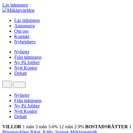
Läs tidningen
Läs tidningen
Annonsera
Om oss
Kontakt
Nyhetsbrev
Nyheter
Från tidningen
Ny På Jobbet
Nytt Kontor
Debatt
Nyheter
Från tidningen
Ny På Jobbet
Nytt Kontor
Debatt
VILLOR
1 mån
3 mån
3.6%
12 mån
2.9%
BOSTADSRÄTTER
1
Prisutveckling Riket, Källa: Svensk Mäklarstatistik