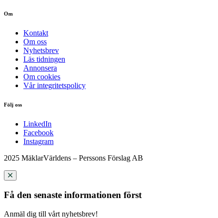
Om
Kontakt
Om oss
Nyhetsbrev
Läs tidningen
Annonsera
Om cookies
Vår integritetspolicy
Följ oss
LinkedIn
Facebook
Instagram
2025 MäklarVärldens – Perssons Förslag AB
Få den senaste informationen först
Anmäl dig till vårt nyhetsbrev!