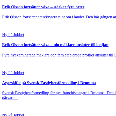
Erik Olsson fortsätter växa – stärker fyra orter
Erik Olsson fortsätter att rekrytera runt om i landet. Den här gången a
Ny På Jobbet
Erik Olsson fortsätter växa – nio mäklare ansluter till kedjan
Fyra nyexaminerade mäklare och fem etablerade profiler ansluter till
Ny På Jobbet
Ägarskifte på Svensk Fastighetsförmedling i Bromma
Svensk Fastighetsförmedling får nya franchisetagare i Bromma. Den 1
närvaron.
Ny På Jobbet