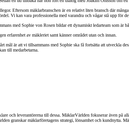
edan en tid tillbaka har hon fört en dialog med Joakim Ohlsson om ett p
llegor. Eftersom mäklarbranschen är en relativt liten bransch där många 
ördel. Vi kan vara professionella med varandra och vågar stå upp för det
llsammans med Sophie von Rosen bildar ett dynamiskt ledarteam som är b
gen erfarenhet av mäkleriet samt känner området utan och innan.
årt mål är att vi tillsammans med Sophie ska få fortsätta att utveckla des
kan till medarbetarna.
lare och leverantörerna till dessa. MäklarVärlden fokuserar även på alla
ärlden granskar mäklarföretagens strategi, lönsamhet och kundnytta.