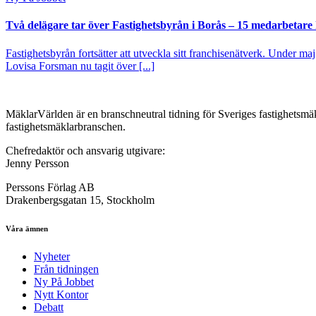
Två delägare tar över Fastighetsbyrån i Borås – 15 medarbetare kl
Fastighetsbyrån fortsätter att utveckla sitt franchisenätverk. Under ma
Lovisa Forsman nu tagit över [...]
MäklarVärlden är en branschneutral tidning för Sveriges fastighetsmäk
fastighetsmäklarbranschen.
Chefredaktör och ansvarig utgivare:
Jenny Persson
Perssons Förlag AB
Drakenbergsgatan 15, Stockholm
Våra ämnen
Nyheter
Från tidningen
Ny På Jobbet
Nytt Kontor
Debatt