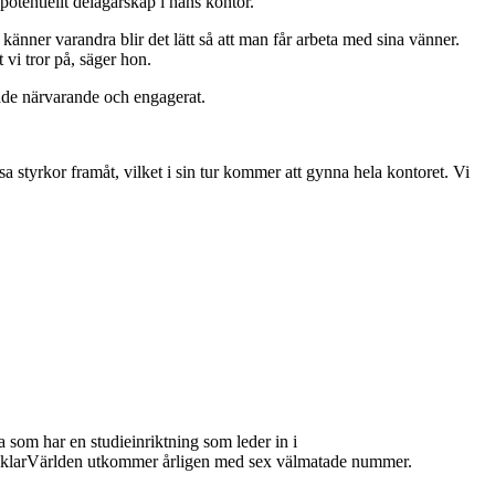
otentiellt delägarskap i hans kontor.
känner varandra blir det lätt så att man får arbeta med sina vänner.
 vi tror på, säger hon.
åde närvarande och engagerat.
sa styrkor framåt, vilket i sin tur kommer att gynna hela kontoret. Vi
 som har en studieinriktning som leder in i
 MäklarVärlden utkommer årligen med sex välmatade nummer.