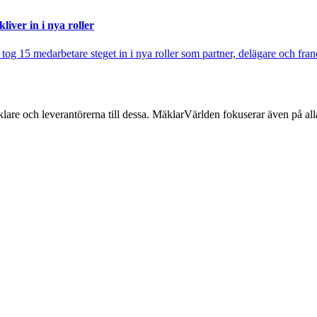
iver in i nya roller
j tog 15 medarbetare steget in i nya roller som partner, delägare och fra
lare och leverantörerna till dessa. MäklarVärlden fokuserar även på alla