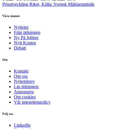
Prisutveckling Riket, Källa: Svensk Mäklarstatistik
Våra ämnen
Nyheter
Från tidningen
Ny På Jobbet
Nytt Kontor
Debatt
Om
Kontakt
Om oss
Nyhetsbrev
Läs tidningen
Annonsera
Om cookies
Vår integritetspolicy
Följ oss
LinkedIn