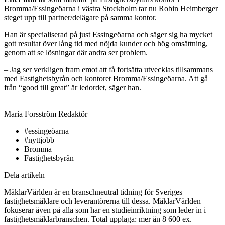
Bromma/Essingeöarna i västra Stockholm tar nu Robin Heimberger
steget upp till partner/delägare på samma kontor.
Han är specialiserad på just Essingeöarna och säger sig ha mycket
gott resultat över lång tid med nöjda kunder och hög omsättning,
genom att se lösningar där andra ser problem.
– Jag ser verkligen fram emot att få fortsätta utvecklas tillsammans
med Fastighetsbyrån och kontoret Bromma/Essingeöarna. Att gå
från “good till great” är ledordet, säger han.
Maria Forsström
Redaktör
#essingeöarna
#nyttjobb
Bromma
Fastighetsbyrån
Dela artikeln
MäklarVärlden är en branschneutral tidning för Sveriges
fastighetsmäklare och leverantörerna till dessa. MäklarVärlden
fokuserar även på alla som har en studieinriktning som leder in i
fastighetsmäklarbranschen. Total upplaga: mer än 8 600 ex.