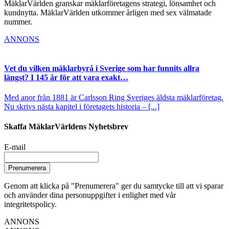
MäklarVärlden granskar mäklarföretagens strategi, lönsamhet och
kundnytta. MäklarVärlden utkommer årligen med sex välmatade
nummer.
ANNONS
Vet du vilken mäklarbyrå i Sverige som har funnits allra
längst? I 145 år för att vara exakt…
Med anor från 1881 är Carlsson Ring Sveriges äldsta mäklarföretag.
Nu skrivs nästa kapitel i företagets historia – [...]
Skaffa MäklarVärldens Nyhetsbrev
E-mail
Prenumerera
Genom att klicka på "Prenumerera" ger du samtycke till att vi sparar
och använder dina personuppgifter i enlighet med vår
integritetspolicy.
ANNONS