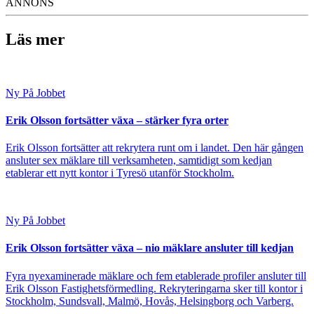
ANNONS
Läs mer
Ny På Jobbet
Erik Olsson fortsätter växa – stärker fyra orter
Erik Olsson fortsätter att rekrytera runt om i landet. Den här gången
ansluter sex mäklare till verksamheten, samtidigt som kedjan
etablerar ett nytt kontor i Tyresö utanför Stockholm.
Ny På Jobbet
Erik Olsson fortsätter växa – nio mäklare ansluter till kedjan
Fyra nyexaminerade mäklare och fem etablerade profiler ansluter till
Erik Olsson Fastighetsförmedling. Rekryteringarna sker till kontor i
Stockholm, Sundsvall, Malmö, Hovås, Helsingborg och Varberg.