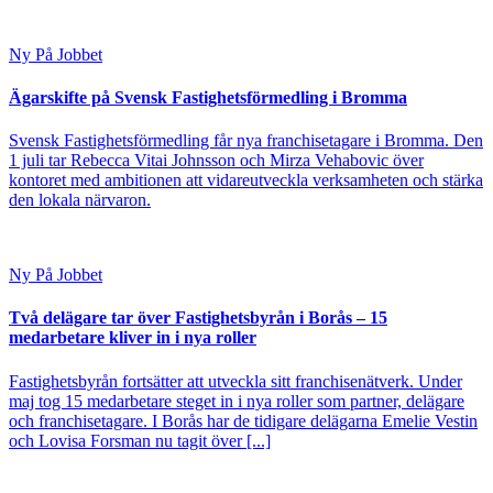
Ny På Jobbet
Ägarskifte på Svensk Fastighetsförmedling i Bromma
Svensk Fastighetsförmedling får nya franchisetagare i Bromma. Den
1 juli tar Rebecca Vitai Johnsson och Mirza Vehabovic över
kontoret med ambitionen att vidareutveckla verksamheten och stärka
den lokala närvaron.
Ny På Jobbet
Två delägare tar över Fastighetsbyrån i Borås – 15
medarbetare kliver in i nya roller
Fastighetsbyrån fortsätter att utveckla sitt franchisenätverk. Under
maj tog 15 medarbetare steget in i nya roller som partner, delägare
och franchisetagare. I Borås har de tidigare delägarna Emelie Vestin
och Lovisa Forsman nu tagit över [...]