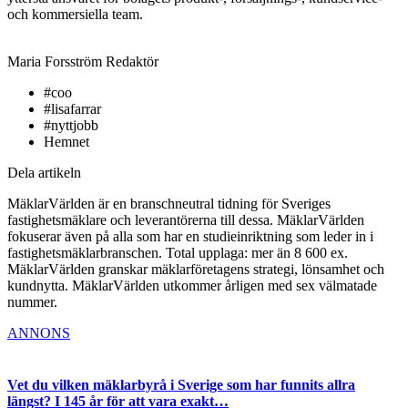
och kommersiella team.
Maria Forsström
Redaktör
#coo
#lisafarrar
#nyttjobb
Hemnet
Dela artikeln
MäklarVärlden är en branschneutral tidning för Sveriges
fastighetsmäklare och leverantörerna till dessa. MäklarVärlden
fokuserar även på alla som har en studieinriktning som leder in i
fastighetsmäklarbranschen. Total upplaga: mer än 8 600 ex.
MäklarVärlden granskar mäklarföretagens strategi, lönsamhet och
kundnytta. MäklarVärlden utkommer årligen med sex välmatade
nummer.
ANNONS
Vet du vilken mäklarbyrå i Sverige som har funnits allra
längst? I 145 år för att vara exakt…