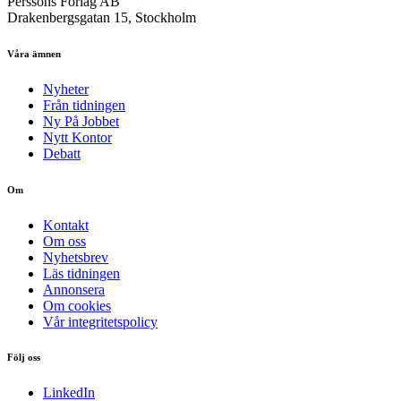
Perssons Förlag AB
Drakenbergsgatan 15, Stockholm
Våra ämnen
Nyheter
Från tidningen
Ny På Jobbet
Nytt Kontor
Debatt
Om
Kontakt
Om oss
Nyhetsbrev
Läs tidningen
Annonsera
Om cookies
Vår integritetspolicy
Följ oss
LinkedIn