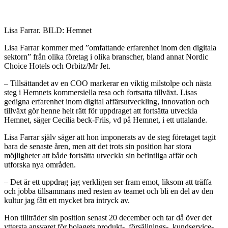
Lisa Farrar. BILD: Hemnet
Lisa Farrar kommer med ”omfattande erfarenhet inom den digitala
sektorn” från olika företag i olika branscher, bland annat Nordic
Choice Hotels och Orbitz/Mr Jet.
– Tillsättandet av en COO markerar en viktig milstolpe och nästa
steg i Hemnets kommersiella resa och fortsatta tillväxt. Lisas
gedigna erfarenhet inom digital affärsutveckling, innovation och
tillväxt gör henne helt rätt för uppdraget att fortsätta utveckla
Hemnet, säger Cecilia beck-Friis, vd på Hemnet, i ett uttalande.
Lisa Farrar själv säger att hon imponerats av de steg företaget tagit
bara de senaste åren, men att det trots sin position har stora
möjligheter att både fortsätta utveckla sin befintliga affär och
utforska nya områden.
– Det är ett uppdrag jag verkligen ser fram emot, liksom att träffa
och jobba tillsammans med resten av teamet och bli en del av den
kultur jag fått ett mycket bra intryck av.
Hon tillträder sin position senast 20 december och tar då över det
yttersta ansvaret för bolagets produkt-, försäljnings-, kundservice-