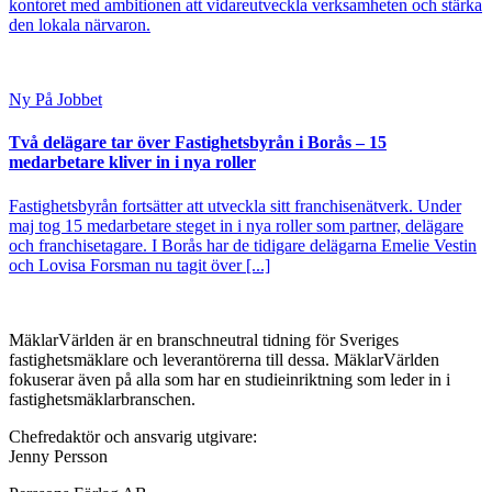
kontoret med ambitionen att vidareutveckla verksamheten och stärka
den lokala närvaron.
Ny På Jobbet
Två delägare tar över Fastighetsbyrån i Borås – 15
medarbetare kliver in i nya roller
Fastighetsbyrån fortsätter att utveckla sitt franchisenätverk. Under
maj tog 15 medarbetare steget in i nya roller som partner, delägare
och franchisetagare. I Borås har de tidigare delägarna Emelie Vestin
och Lovisa Forsman nu tagit över [...]
MäklarVärlden är en branschneutral tidning för Sveriges
fastighetsmäklare och leverantörerna till dessa. MäklarVärlden
fokuserar även på alla som har en studieinriktning som leder in i
fastighetsmäklarbranschen.
Chefredaktör och ansvarig utgivare:
Jenny Persson