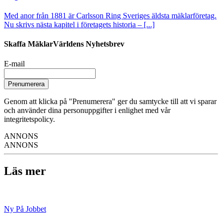
Med anor från 1881 är Carlsson Ring Sveriges äldsta mäklarföretag.
Nu skrivs nästa kapitel i företagets historia – [...]
Skaffa MäklarVärldens Nyhetsbrev
E-mail
Prenumerera
Genom att klicka på "Prenumerera" ger du samtycke till att vi sparar
och använder dina personuppgifter i enlighet med vår
integritetspolicy.
ANNONS
ANNONS
Läs mer
Ny På Jobbet