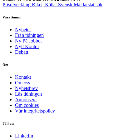
Prisutveckling Riket, Källa: Svensk Mäklarstatistik
Våra ämnen
Nyheter
Från tidningen
Ny På Jobbet
Nytt Kontor
Debatt
Om
Kontakt
Om oss
Nyhetsbrev
Läs tidningen
Annonsera
Om cookies
Vår integritetspolicy
Följ oss
LinkedIn