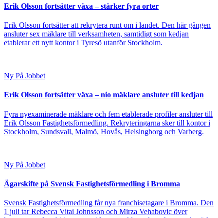
Erik Olsson fortsätter växa – stärker fyra orter
Erik Olsson fortsätter att rekrytera runt om i landet. Den här gången
ansluter sex mäklare till verksamheten, samtidigt som kedjan
etablerar ett nytt kontor i Tyresö utanför Stockholm.
Ny På Jobbet
Erik Olsson fortsätter växa – nio mäklare ansluter till kedjan
Fyra nyexaminerade mäklare och fem etablerade profiler ansluter till
Erik Olsson Fastighetsförmedling. Rekryteringarna sker till kontor i
Stockholm, Sundsvall, Malmö, Hovås, Helsingborg och Varberg.
Ny På Jobbet
Ägarskifte på Svensk Fastighetsförmedling i Bromma
Svensk Fastighetsförmedling får nya franchisetagare i Bromma. Den
1 juli tar Rebecca Vitai Johnsson och Mirza Vehabovic över