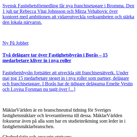
Svensk Fastighetsförmedling får nya franchisetagare i Bromma. Den
1 juli tar Rebecca Vitai Johnsson och Mirza Vehabovic över
kontoret med ambitionen att vidareutveckla verksamheten och stärka
den lokala närvaron.
Ny På Jobbet
Två delägare tar över Fastighetsbyrån i Borås – 15
medarbetare kliver in i nya roller
Fastighetsbyrån fortsätter att utveckla sitt franchisenätverk. Under
maj tog 15 medarbetare steget in i nya roller som partner, delägare
och franchisetagare. I Borås har de tidigare delägarna Emelie Vestin
och Lovisa Forsman nu tagit över [...]
MäklarVärlden är en branschneutral tidning för Sveriges
fastighetsmäklare och leverantörerna till dessa. MäklarVärlden
fokuserar även på alla som har en studieinriktning som leder in i
fastighetsmäklarbranschen.
Chefredaktör och ansvarig utgivare: