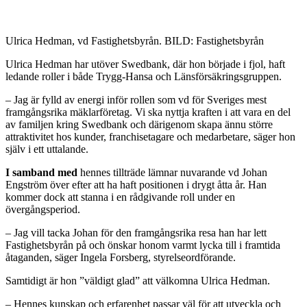
Ulrica Hedman, vd Fastighetsbyrån. BILD: Fastighetsbyrån
Ulrica Hedman har utöver Swedbank, där hon började i fjol, haft
ledande roller i både Trygg-Hansa och Länsförsäkringsgruppen.
– Jag är fylld av energi inför rollen som vd för Sveriges mest
framgångsrika mäklarföretag. Vi ska nyttja kraften i att vara en del
av familjen kring Swedbank och därigenom skapa ännu större
attraktivitet hos kunder, franchisetagare och medarbetare, säger hon
själv i ett uttalande.
I samband med
hennes tillträde lämnar nuvarande vd Johan
Engström över efter att ha haft positionen i drygt åtta år. Han
kommer dock att stanna i en rådgivande roll under en
övergångsperiod.
– Jag vill tacka Johan för den framgångsrika resa han har lett
Fastighetsbyrån på och önskar honom varmt lycka till i framtida
åtaganden, säger Ingela Forsberg, styrelseordförande.
Samtidigt är hon ”väldigt glad” att välkomna Ulrica Hedman.
– Hennes kunskap och erfarenhet passar väl för att utveckla och