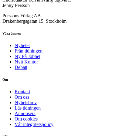
Jenny Persson
Perssons Förlag AB
Drakenbergsgatan 15, Stockholm
Våra ämnen
Nyheter
Från tidningen
Ny På Jobbet
Nytt Kontor
Debatt
Om
Kontakt
Om oss
Nyhetsbrev
Läs tidningen
Annonsera
Om cookies
Vår integritetspolicy