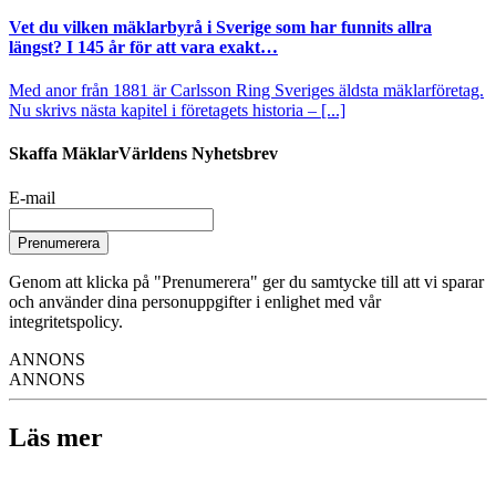
Vet du vilken mäklarbyrå i Sverige som har funnits allra
längst? I 145 år för att vara exakt…
Med anor från 1881 är Carlsson Ring Sveriges äldsta mäklarföretag.
Nu skrivs nästa kapitel i företagets historia – [...]
Skaffa MäklarVärldens Nyhetsbrev
E-mail
Prenumerera
Genom att klicka på "Prenumerera" ger du samtycke till att vi sparar
och använder dina personuppgifter i enlighet med vår
integritetspolicy.
ANNONS
ANNONS
Läs mer