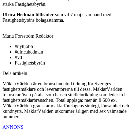
stärka Fastighetsbyrån.
Ulrica Hedman tillträder
som vd 7 maj i samband med
Fastighetsbyråns bolagsstämma.
Maria Forsström
Redaktör
#nyttjobb
#ulricahedman
#vd
Fastighetsbyrån
Dela artikeln
MäklarVärlden är en branschneutral tidning för Sveriges
fastighetsmäklare och leverantörerna till dessa. MäklarVärlden
fokuserar även på alla som har en studieinriktning som leder in i
fastighetsmäklarbranschen. Total upplaga: mer än 8 600 ex.
MäklarVärlden granskar mäklarföretagens strategi, lönsamhet och
kundnytta. MäklarVärlden utkommer årligen med sex välmatade
nummer.
ANNONS