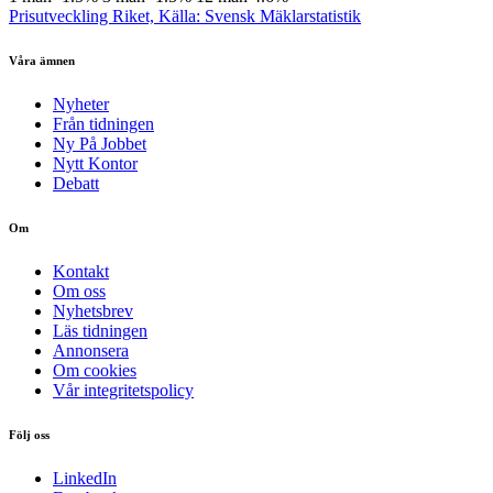
Prisutveckling Riket, Källa: Svensk Mäklarstatistik
Våra ämnen
Nyheter
Från tidningen
Ny På Jobbet
Nytt Kontor
Debatt
Om
Kontakt
Om oss
Nyhetsbrev
Läs tidningen
Annonsera
Om cookies
Vår integritetspolicy
Följ oss
LinkedIn