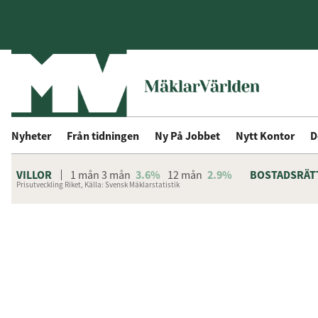
Nyheter
Från tidningen
Ny På Jobbet
Nytt Kontor
D
VILLOR
1 mån
3 mån
3.6%
12 mån
2.9%
BOSTADSRÄT
Prisutveckling Riket, Källa: Svensk Mäklarstatistik