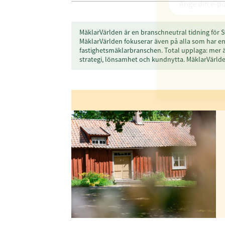
Genom att klicka p
MäklarVärlden är en branschneutral tidning för S
sparar och använde
MäklarVärlden fokuserar även på alla som har en 
integritetspolicy.
fastighetsmäklarbranschen. Total upplaga: mer 
strategi, lönsamhet och kundnytta. MäklarVärl