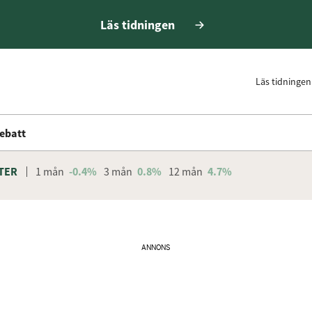
Läs tidningen
Läs tidningen
ebatt
TER
1 mån
-0.4%
3 mån
0.8%
12 mån
4.7%
ANNONS