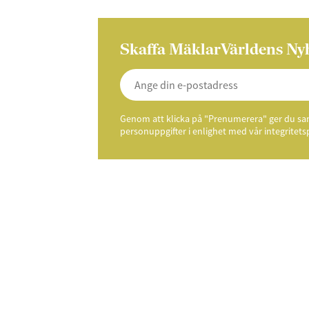
Skaffa MäklarVärldens Ny
Genom att klicka på "Prenumerera" ger du samt
personuppgifter i enlighet med vår integritets