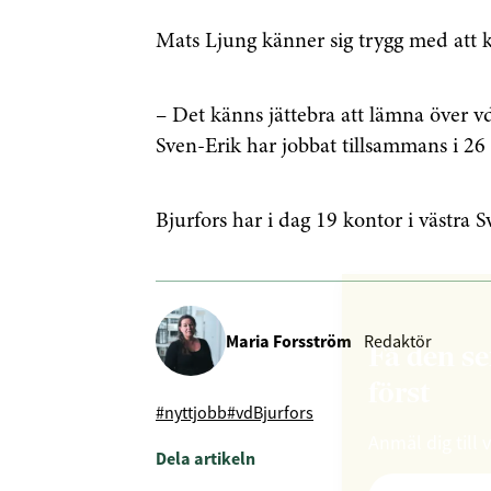
Mats Ljung känner sig trygg med att k
– Det känns jättebra att lämna över vd
Sven-Erik har jobbat tillsammans i 26
Bjurfors har i dag 19 kontor i västra S
Maria Forsström
Redaktör
Få den s
först
#nyttjobb
#vd
Bjurfors
Anmäl dig till 
Dela artikeln