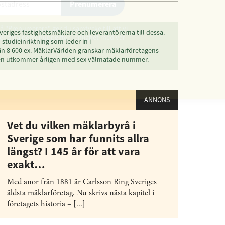
Prenumerera
å "Prenumerera" ger du samtycke till att vi
veriges fastighetsmäklare och leverantörerna till dessa.
r dina personuppgifter i enlighet med vår
studieinriktning som leder in i
än 8 600 ex. MäklarVärlden granskar mäklarföretagens
den utkommer årligen med sex välmatade nummer.
ANNONS
Vet du vilken mäklarbyrå i
Sverige som har funnits allra
längst? I 145 år för att vara
exakt…
Med anor från 1881 är Carlsson Ring Sveriges
äldsta mäklarföretag. Nu skrivs nästa kapitel i
företagets historia – [...]