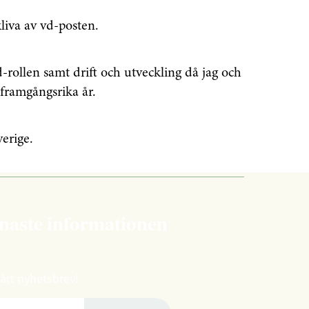
liva av vd-posten.
-rollen samt drift och utveckling då jag och
 framgångsrika år.
verige.
enaste informationen
vårt nyhetsbrev!