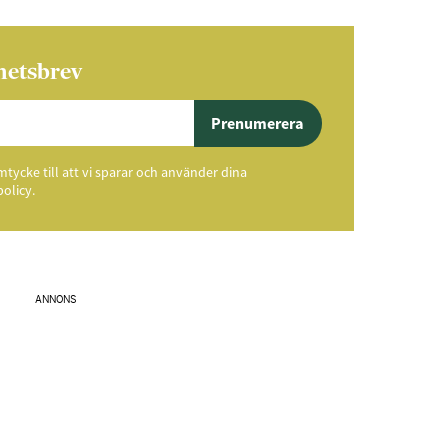
hetsbrev
Prenumerera
ycke till att vi sparar och använder dina
policy.
ANNONS