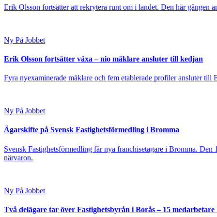
Erik Olsson fortsätter att rekrytera runt om i landet. Den här gången a
Ny På Jobbet
Erik Olsson fortsätter växa – nio mäklare ansluter till kedjan
Fyra nyexaminerade mäklare och fem etablerade profiler ansluter till
Ny På Jobbet
Ägarskifte på Svensk Fastighetsförmedling i Bromma
Svensk Fastighetsförmedling får nya franchisetagare i Bromma. Den 1
närvaron.
Ny På Jobbet
Två delägare tar över Fastighetsbyrån i Borås – 15 medarbetare kl