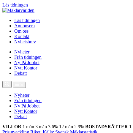
Läs tidningen
Läs tidningen
Annonsera
Om oss
Kontakt
Nyhetsbrev
Nyheter
Från tidningen
Ny På Jobbet
Nytt Kontor
Debatt
Nyheter
Från tidningen
Ny På Jobbet
Nytt Kontor
Debatt
VILLOR
1 mån
3 mån
3.6%
12 mån
2.9%
BOSTADSRÄTTER
1
Prisutveckling Riket, Källa: Svensk Mäklarstatistik