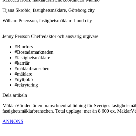
Tijana Skrobic, fastighetsmäklare, Göteborg city
William Petersson, fastighetsmäklare Lund city
Jenny Persson
Chefredaktör och ansvarig utgivare
#Bjurfors
#Bostadsmarknaden
#fastighetsmäklare
#karriär
#mäklarbranschen
#mäklare
#nyttjobb
#rekrytering
Dela artikeln
MäklarVärlden är en branschneutral tidning för Sveriges fastighetsmäk
fastighetsmäklarbranschen. Total upplaga: mer än 8 600 ex. MäklarV
ANNONS