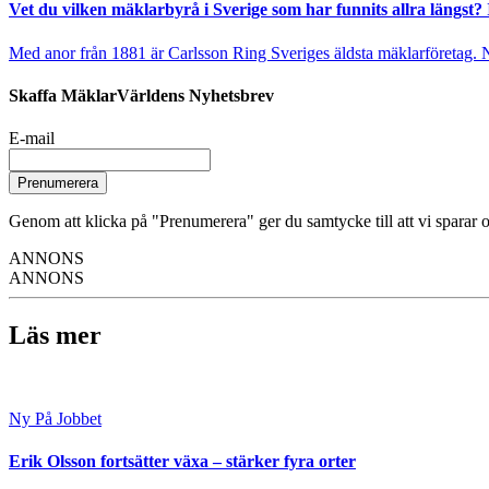
Vet du vilken mäklarbyrå i Sverige som har funnits allra längst? 
Med anor från 1881 är Carlsson Ring Sveriges äldsta mäklarföretag. Nu s
Skaffa MäklarVärldens Nyhetsbrev
E-mail
Prenumerera
Genom att klicka på "Prenumerera" ger du samtycke till att vi sparar o
ANNONS
ANNONS
Läs mer
Ny På Jobbet
Erik Olsson fortsätter växa – stärker fyra orter