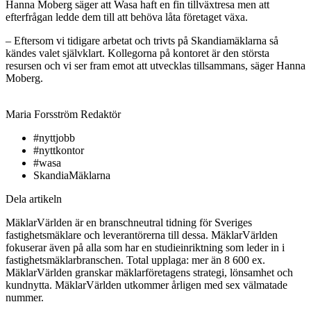
Hanna Moberg säger att Wasa haft en fin tillväxtresa men att
efterfrågan ledde dem till att behöva låta företaget växa.
– Eftersom vi tidigare arbetat och trivts på Skandiamäklarna så
kändes valet självklart. Kollegorna på kontoret är den största
resursen och vi ser fram emot att utvecklas tillsammans, säger Hanna
Moberg.
Maria Forsström
Redaktör
#nyttjobb
#nyttkontor
#wasa
SkandiaMäklarna
Dela artikeln
MäklarVärlden är en branschneutral tidning för Sveriges
fastighetsmäklare och leverantörerna till dessa. MäklarVärlden
fokuserar även på alla som har en studieinriktning som leder in i
fastighetsmäklarbranschen. Total upplaga: mer än 8 600 ex.
MäklarVärlden granskar mäklarföretagens strategi, lönsamhet och
kundnytta. MäklarVärlden utkommer årligen med sex välmatade
nummer.