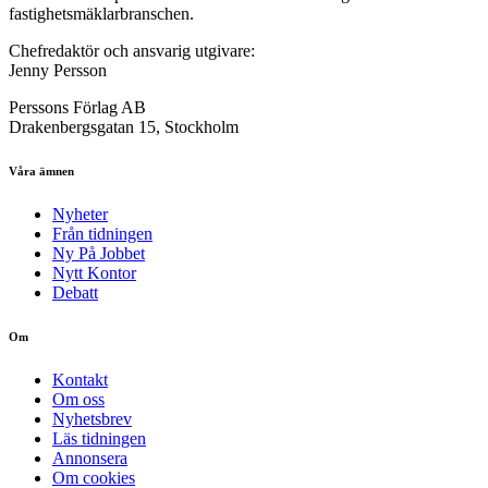
fastighetsmäklarbranschen.
Chefredaktör och ansvarig utgivare:
Jenny Persson
Perssons Förlag AB
Drakenbergsgatan 15, Stockholm
Våra ämnen
Nyheter
Från tidningen
Ny På Jobbet
Nytt Kontor
Debatt
Om
Kontakt
Om oss
Nyhetsbrev
Läs tidningen
Annonsera
Om cookies