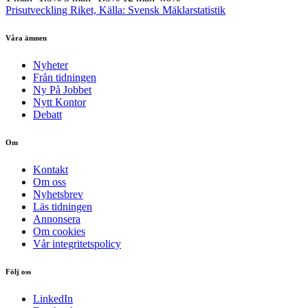
Prisutveckling Riket, Källa: Svensk Mäklarstatistik
Våra ämnen
Nyheter
Från tidningen
Ny På Jobbet
Nytt Kontor
Debatt
Om
Kontakt
Om oss
Nyhetsbrev
Läs tidningen
Annonsera
Om cookies
Vår integritetspolicy
Följ oss
LinkedIn