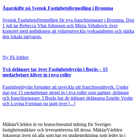
Ägarskifte på Svensk Fastighetsförmedling i Bromma
Svensk Fastighetsförmedling får nya franchisetagare i Bromma. Den
1 juli tar Rebecca Vitai Johnsson och Mirza Vehabovic över
kontoret med ambitionen att vidareutveckla verksamheten och stärka
den lokala närvaron.
Ny På Jobbet
Två delägare tar över Fastighetsbyrån i Borås – 15
medarbetare kliver in i nya roller
Fastighetsbyrån fortsätter att utveckla sitt franchisenätverk. Under
maj tog 15 medarbetare steget in i nya roller som partner, delägare
och franchisetagare. I Borås har de tidigare delägarna Emelie Vestin
och Lovisa Forsman nu tagit över [...]
MäklarVärlden är en branschneutral tidning för Sveriges
fastighetsmäklare och leverantörerna till dessa. MäklarVärlden
fokuserar även på alla som har en studieinriktning som leder in i