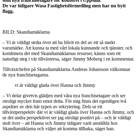
som nya franchisetagare för kontoret i Uppsala.
De var tidigare Wasa Fastighetsförmedling men har nu bytt
flagg.
BILD: Skandiamäklarna
– Vi är väldigt stolta över att ha blivit en del av ett så starkt
varumärke. Att kunna ta med vårt lokala kunnande och tjänster, och
kombinera det med Skandiamäklarnas resurser, känns som ett
naturligt steg i vår tillväxtresa, säger Jimmy Moberg i en kommentar.
Tillväxtchefen på Skandiamäklarna Andreas Johansson välkomnar
de nya franchisetagarna.
vi är väldigt glada över Hanna och Jimmy
– Vi delar givetvis glädjen med våra nya franchisetagare och ser
otroligt mycket fram emot detta. För mig finns det egentligen två
aspekter av den här typen av rekrytering. Dels ur ett
tillväxtperspektiv där vi är väldigt glada över Hanna och Jimmy, och
ur det andra perspektivet ser jag otroligt positivt på – och är väldigt
stolt över – att Hanna och Jimmy tidigare varit anställda hos
Skandiamäklarna och väljer att komma tillbaka, säger han.