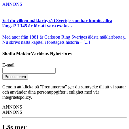
ANNONS
Vet du vilken mäklarbyrå i Sverige som har funnits allra
längst? I 145 år för att vara exakt…
Med anor från 1881 är Carlsson Ring Sveriges äldsta mäklarföretag.
Nu skrivs nästa kapitel i företagets historia – [...]
Skaffa MäklarVärldens Nyhetsbrev
E-mail
Prenumerera
Genom att klicka på "Prenumerera" ger du samtycke till att vi sparar
och använder dina personuppgifter i enlighet med vår
integritetspolicy.
ANNONS
ANNONS
Läs mer