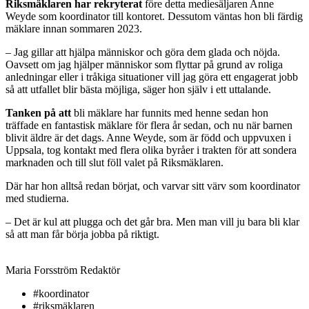
Riksmäklaren har rekryterat
före detta mediesäljaren Anne
Weyde som koordinator till kontoret. Dessutom väntas hon bli färdig
mäklare innan sommaren 2023.
– Jag gillar att hjälpa människor och göra dem glada och nöjda.
Oavsett om jag hjälper människor som flyttar på grund av roliga
anledningar eller i tråkiga situationer vill jag göra ett engagerat jobb
så att utfallet blir bästa möjliga, säger hon själv i ett uttalande.
Tanken på att
bli mäklare har funnits med henne sedan hon
träffade en fantastisk mäklare för flera år sedan, och nu när barnen
blivit äldre är det dags. Anne Weyde, som är född och uppvuxen i
Uppsala, tog kontakt med flera olika byråer i trakten för att sondera
marknaden och till slut föll valet på Riksmäklaren.
Där har hon alltså redan börjat, och varvar sitt värv som koordinator
med studierna.
– Det är kul att plugga och det går bra. Men man vill ju bara bli klar
så att man får börja jobba på riktigt.
Maria Forsström
Redaktör
#koordinator
#riksmäklaren