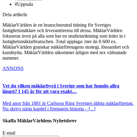
#Uppsala
Dela artikeln
MäklarVärlden är en branschneutral tidning för Sveriges
fastighetsmäklare och leverantörerna till dessa. MäklarVärlden
fokuserar även på alla som har en studieinriktning som leder in i
fastighetsmäklarbranschen. Total upplaga: mer än 8 600 ex.
MäklarVärlden granskar mäklarföretagens strategi, lönsamhet och
kundnytta. MäklarVärlden utkommer årligen med sex välmatade
nummer.
ANNONS
Vet du vilken mäklarbyrå i Sverige som har funnits allra
längst? I 145 år för att vara exakt…
Med anor från 1881 är Carlsson Ring Sveriges äldsta mäklarföretag.
Nu skrivs nästa kapitel i företagets historia – [...]
Skaffa MäklarVärldens Nyhetsbrev
E-mail