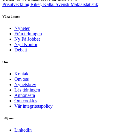
Prisutveckling Riket, Källa: Svensk Mäklarstatistik
Våra ämnen
Nyheter
Från tidningen
Ny På Jobbet
Nytt Kontor
Debatt
Om
Kontakt
Om oss
Nyhetsbrev
Läs tidningen
Annonsera
Om cookies
Vår integritetspolicy
Följ oss
LinkedIn