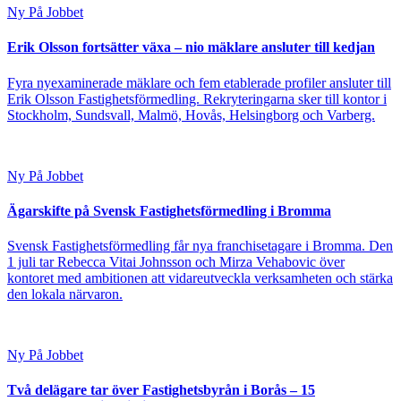
Ny På Jobbet
Erik Olsson fortsätter växa – nio mäklare ansluter till kedjan
Fyra nyexaminerade mäklare och fem etablerade profiler ansluter till
Erik Olsson Fastighetsförmedling. Rekryteringarna sker till kontor i
Stockholm, Sundsvall, Malmö, Hovås, Helsingborg och Varberg.
Ny På Jobbet
Ägarskifte på Svensk Fastighetsförmedling i Bromma
Svensk Fastighetsförmedling får nya franchisetagare i Bromma. Den
1 juli tar Rebecca Vitai Johnsson och Mirza Vehabovic över
kontoret med ambitionen att vidareutveckla verksamheten och stärka
den lokala närvaron.
Ny På Jobbet
Två delägare tar över Fastighetsbyrån i Borås – 15