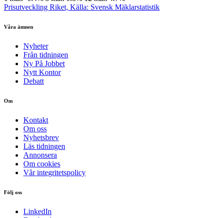
Prisutveckling Riket, Källa: Svensk Mäklarstatistik
Våra ämnen
Nyheter
Från tidningen
Ny På Jobbet
Nytt Kontor
Debatt
Om
Kontakt
Om oss
Nyhetsbrev
Läs tidningen
Annonsera
Om cookies
Vår integritetspolicy
Följ oss
LinkedIn