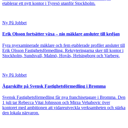
etablerar ett nytt kontor i Tyresö utanför Stockholm.
Ny På Jobbet
Erik Olsson fortsätter växa – nio mäklare ansluter till kedjan
Fyra nyexaminerade mäklare och fem etablerade profiler ansluter till
Erik Olsson Fastighetsförmedling. Rekryteringarna sker till kontor i
Stockholm, Sundsvall, Malmö, Hovås, Helsingborg och Varberg.
Ny På Jobbet
Ägarskifte på Svensk Fastighetsförmedling i Bromma
Svensk Fastighetsförmedling får nya franchisetagare i Bromma. Den
1 juli tar Rebecca Vitai Johnsson och Mirza Vehabovic över
kontoret med ambitionen att vidareutveckla verksamheten och stärka
den lokala närvaron.