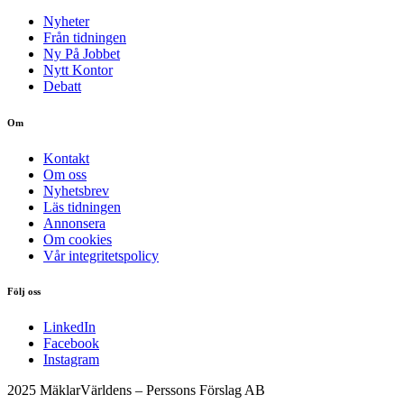
Nyheter
Från tidningen
Ny På Jobbet
Nytt Kontor
Debatt
Om
Kontakt
Om oss
Nyhetsbrev
Läs tidningen
Annonsera
Om cookies
Vår integritetspolicy
Följ oss
LinkedIn
Facebook
Instagram
2025 MäklarVärldens – Perssons Förslag AB