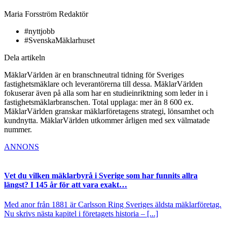
Maria Forsström
Redaktör
#nyttjobb
#SvenskaMäklarhuset
Dela artikeln
MäklarVärlden är en branschneutral tidning för Sveriges
fastighetsmäklare och leverantörerna till dessa. MäklarVärlden
fokuserar även på alla som har en studieinriktning som leder in i
fastighetsmäklarbranschen. Total upplaga: mer än 8 600 ex.
MäklarVärlden granskar mäklarföretagens strategi, lönsamhet och
kundnytta. MäklarVärlden utkommer årligen med sex välmatade
nummer.
ANNONS
Vet du vilken mäklarbyrå i Sverige som har funnits allra
längst? I 145 år för att vara exakt…
Med anor från 1881 är Carlsson Ring Sveriges äldsta mäklarföretag.
Nu skrivs nästa kapitel i företagets historia – [...]