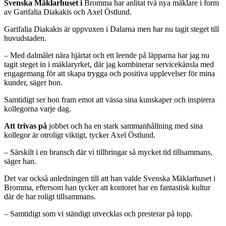
Svenska Mäklarhuset i
Bromma har anlitat två nya mäklare i form
av Garifalia Diakakis och Axel Östlund.
Garifalia Diakakis är uppvuxen i Dalarna men har nu tagit steget till
huvudstaden.
– Med dalmålet nära hjärtat och ett leende på läpparna har jag nu
tagit steget in i mäklaryrket, där jag kombinerar servicekänsla med
engagemang för att skapa trygga och positiva upplevelser för mina
kunder, säger hon.
Samtidigt ser hon fram emot att vässa sina kunskaper och inspirera
kollegorna varje dag.
Att trivas på
jobbet och ha en stark sammanhållning med sina
kollegor är otroligt viktigt, tycker Axel Östlund.
– Särskilt i en bransch där vi tillbringar så mycket tid tillsammans,
säger han.
Det var också anledningen till att han valde Svenska Mäklarhuset i
Bromma, eftersom han tycker att kontoret har en fantastisk kultur
där de har roligt tillsammans.
– Samtidigt som vi ständigt utvecklas och presterar på topp.