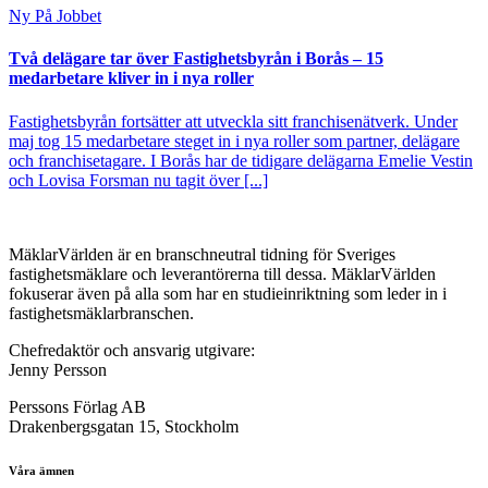
Ny På Jobbet
Två delägare tar över Fastighetsbyrån i Borås – 15
medarbetare kliver in i nya roller
Fastighetsbyrån fortsätter att utveckla sitt franchisenätverk. Under
maj tog 15 medarbetare steget in i nya roller som partner, delägare
och franchisetagare. I Borås har de tidigare delägarna Emelie Vestin
och Lovisa Forsman nu tagit över [...]
MäklarVärlden är en branschneutral tidning för Sveriges
fastighetsmäklare och leverantörerna till dessa. MäklarVärlden
fokuserar även på alla som har en studieinriktning som leder in i
fastighetsmäklarbranschen.
Chefredaktör och ansvarig utgivare:
Jenny Persson
Perssons Förlag AB
Drakenbergsgatan 15, Stockholm
Våra ämnen