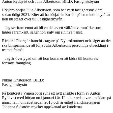
Anton Rydqvist och Julia Albertsson. BILD: Fastighetsbyrån
I Nybro börjar Julia Albertsson, som har varit fastighetsmäklare
sedan tidigt 2021. Efter att ha börjat sin karriär på en mindre byrå tar
hon nu steget över till Fastighetsbyrån.
– Jag ser fram emot att bli en del av ett välkänt varumärke som
ligger i framkant, säger hon själv om sin nya tjänst.
Rickard Öberg är franchisetagare på Nybrokontoret och säger att det
ska bli spännande att följa Julia Albertssons personliga utveckling i
teamet framåt.
– Jag är övertygad om att hon kommer att bidra till kontorets
fortsatta framgång.
Niklas Kristersson. BILD:
Fastighetsbyrån
På kontoret i Vänersborg syns ett nytt ansikte i form av Anton
Rydqvist med början nu i januari i år. Han har redan varit mäklare på
annat håll i området sedan 2015 och är enligt franchisetagaren
Johanna Sjöström mycket uppskattad av kunderna.