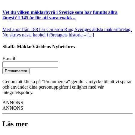
Vet du vilken mäklarbyrå i Sverige som har funnits allra
längst? I 145 år för att vara exakt…
Med anor från 1881 är Carlsson Ring Sveriges äldsta mäklarföretag.
Nu skrivs nästa kapitel i företagets historia – [...]
Skaffa MäklarVärldens Nyhetsbrev
E-mail
Prenumerera
Genom att klicka på "Prenumerera" ger du samtycke till att vi sparar
och använder dina personuppgifter i enlighet med vår
integritetspolicy.
ANNONS
ANNONS
Läs mer