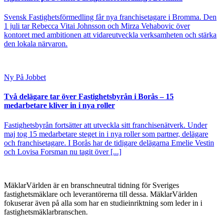
Svensk Fastighetsförmedling får nya franchisetagare i Bromma. Den
1 juli tar Rebecca Vitai Johnsson och Mirza Vehabovic över
kontoret med ambitionen att vidareutveckla verksamheten och stärka
den lokala närvaron.
Ny På Jobbet
Två delägare tar över Fastighetsbyrån i Borås – 15
medarbetare kliver in i nya roller
Fastighetsbyrån fortsätter att utveckla sitt franchisenätverk. Under
maj tog 15 medarbetare steget in i nya roller som partner, delägare
och franchisetagare. I Borås har de tidigare delägarna Emelie Vestin
och Lovisa Forsman nu tagit över [...]
MäklarVärlden är en branschneutral tidning för Sveriges
fastighetsmäklare och leverantörerna till dessa. MäklarVärlden
fokuserar även på alla som har en studieinriktning som leder in i
fastighetsmäklarbranschen.