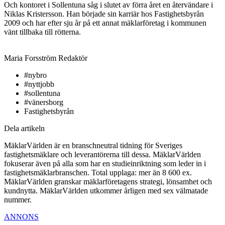
Och kontoret i Sollentuna såg i slutet av förra året en återvändare i
Niklas Kristersson. Han började sin karriär hos Fastighetsbyrån
2009 och har efter sju år på ett annat mäklarföretag i kommunen
vänt tillbaka till rötterna.
Maria Forsström
Redaktör
#nybro
#nyttjobb
#sollentuna
#vänersborg
Fastighetsbyrån
Dela artikeln
MäklarVärlden är en branschneutral tidning för Sveriges
fastighetsmäklare och leverantörerna till dessa. MäklarVärlden
fokuserar även på alla som har en studieinriktning som leder in i
fastighetsmäklarbranschen. Total upplaga: mer än 8 600 ex.
MäklarVärlden granskar mäklarföretagens strategi, lönsamhet och
kundnytta. MäklarVärlden utkommer årligen med sex välmatade
nummer.
ANNONS