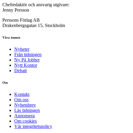
Chefredaktör och ansvarig utgivare:
Jenny Persson
Perssons Förlag AB
Drakenbergsgatan 15, Stockholm
Våra ämnen
Nyheter
Från tidningen
Ny På Jobbet
Nytt Kontor
Debatt
Om
Kontakt
Om oss
Nyhetsbrev
Läs tidningen
Annonsera
Om cookies
Vår integritetspolicy