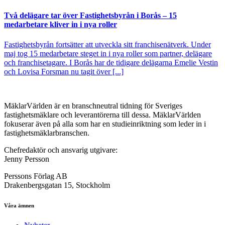
Två delägare tar över Fastighetsbyrån i Borås – 15
medarbetare kliver in i nya roller
Fastighetsbyrån fortsätter att utveckla sitt franchisenätverk. Under
maj tog 15 medarbetare steget in i nya roller som partner, delägare
och franchisetagare. I Borås har de tidigare delägarna Emelie Vestin
och Lovisa Forsman nu tagit över [...]
MäklarVärlden är en branschneutral tidning för Sveriges
fastighetsmäklare och leverantörerna till dessa. MäklarVärlden
fokuserar även på alla som har en studieinriktning som leder in i
fastighetsmäklarbranschen.
Chefredaktör och ansvarig utgivare:
Jenny Persson
Perssons Förlag AB
Drakenbergsgatan 15, Stockholm
Våra ämnen