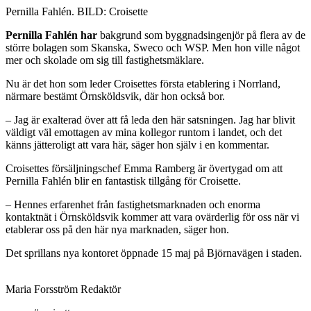
Pernilla Fahlén. BILD: Croisette
Pernilla Fahlén har
bakgrund som byggnadsingenjör på flera av de
större bolagen som Skanska, Sweco och WSP. Men hon ville något
mer och skolade om sig till fastighetsmäklare.
Nu är det hon som leder Croisettes första etablering i Norrland,
närmare bestämt Örnsköldsvik, där hon också bor.
– Jag är exalterad över att få leda den här satsningen. Jag har blivit
väldigt väl emottagen av mina kollegor runtom i landet, och det
känns jätteroligt att vara här, säger hon själv i en kommentar.
Croisettes försäljningschef Emma Ramberg är övertygad om att
Pernilla Fahlén blir en fantastisk tillgång för Croisette.
– Hennes erfarenhet från fastighetsmarknaden och enorma
kontaktnät i Örnsköldsvik kommer att vara ovärderlig för oss när vi
etablerar oss på den här nya marknaden, säger hon.
Det sprillans nya kontoret öppnade 15 maj på Björnavägen i staden.
Maria Forsström
Redaktör