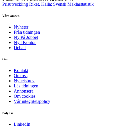
Prisutveckling Riket, Källa: Svensk Mäklarstatistik
Våra ämnen
Nyheter
Från tidningen
Ny På Jobbet
Nytt Kontor
Debatt
Om
Kontakt
Om oss
Nyhetsbrev
Läs tidningen
Annonsera
Om cookies
Vår integritetspolicy
Följ oss
LinkedIn