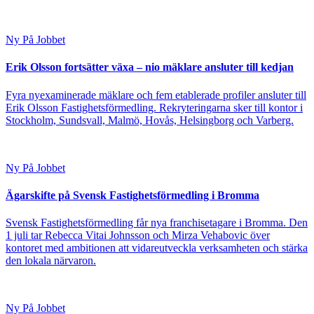
Ny På Jobbet
Erik Olsson fortsätter växa – nio mäklare ansluter till kedjan
Fyra nyexaminerade mäklare och fem etablerade profiler ansluter till
Erik Olsson Fastighetsförmedling. Rekryteringarna sker till kontor i
Stockholm, Sundsvall, Malmö, Hovås, Helsingborg och Varberg.
Ny På Jobbet
Ägarskifte på Svensk Fastighetsförmedling i Bromma
Svensk Fastighetsförmedling får nya franchisetagare i Bromma. Den
1 juli tar Rebecca Vitai Johnsson och Mirza Vehabovic över
kontoret med ambitionen att vidareutveckla verksamheten och stärka
den lokala närvaron.
Ny På Jobbet