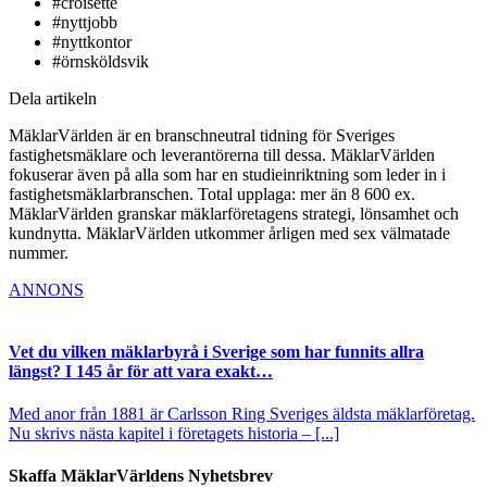
#croisette
#nyttjobb
#nyttkontor
#örnsköldsvik
Dela artikeln
MäklarVärlden är en branschneutral tidning för Sveriges
fastighetsmäklare och leverantörerna till dessa. MäklarVärlden
fokuserar även på alla som har en studieinriktning som leder in i
fastighetsmäklarbranschen. Total upplaga: mer än 8 600 ex.
MäklarVärlden granskar mäklarföretagens strategi, lönsamhet och
kundnytta. MäklarVärlden utkommer årligen med sex välmatade
nummer.
ANNONS
Vet du vilken mäklarbyrå i Sverige som har funnits allra
längst? I 145 år för att vara exakt…
Med anor från 1881 är Carlsson Ring Sveriges äldsta mäklarföretag.
Nu skrivs nästa kapitel i företagets historia – [...]
Skaffa MäklarVärldens Nyhetsbrev