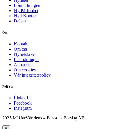
Nyheter
Från tidningen
Ny På Jobbet
Nytt Kontor
Debatt
Om
Kontakt
Om oss
Nyhetsbrev
Läs tidningen
Annonsera
Om cookies
Vår integritetspolicy
Följ oss
LinkedIn
Facebook
Instagram
2025 MäklarVärldens – Perssons Förslag AB