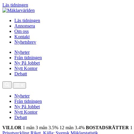
Läs tidningen
Läs tidningen
Annonsera
Om oss
Kontakt
Nyhetsbrev
Nyheter
Från tidningen
Ny På Jobbet
Nytt Kontor
Debatt
Nyheter
Från tidningen
Ny På Jobbet
Nytt Kontor
Debatt
VILLOR
1 mån
3 mån
3.5%
12 mån
3.4%
BOSTADSRÄTTER
1
Prisutveckling Riket, Källa: Svensk Mäklarstatistik