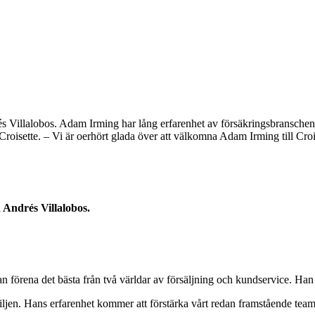
 Villalobos. Adam Irming har lång erfarenhet av försäkringsbranschen, 
r Croisette. – Vi är oerhört glada över att välkomna Adam Irming till C
 Andrés Villalobos.
 förena det bästa från två världar av försäljning och kundservice. Han ä
miljen. Hans erfarenhet kommer att förstärka vårt redan framstående t