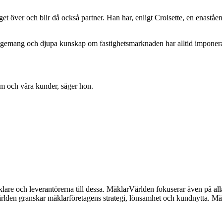
et över och blir då också partner. Han har, enligt Croisette, en enaståe
 engagemang och djupa kunskap om fastighetsmarknaden har alltid imponer
am och våra kunder, säger hon.
lare och leverantörerna till dessa. MäklarVärlden fokuserar även på alla
ärlden granskar mäklarföretagens strategi, lönsamhet och kundnytta.