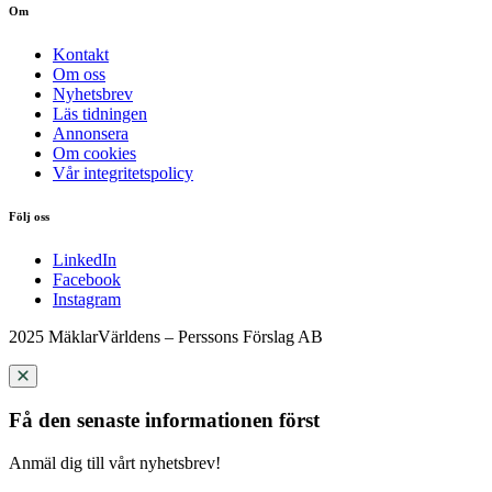
Om
Kontakt
Om oss
Nyhetsbrev
Läs tidningen
Annonsera
Om cookies
Vår integritetspolicy
Följ oss
LinkedIn
Facebook
Instagram
2025 MäklarVärldens – Perssons Förslag AB
Få den senaste informationen först
Anmäl dig till vårt nyhetsbrev!