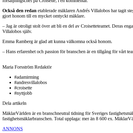
försäljningschef på Croisette, i en kommentar.
Också den redan
etablerade mäklaren Andrés Villalobos har tagit steg
gjort honom till en mycket omtyckt mäklare.
– Jag är otroligt stolt över att bli en del av Croisetteteamet. Deras
Villalobos själv.
Emma Ramberg är glad att kunna välkomna också honom.
– Hans erfarenhet och passion för branschen är en tillgång för vårt te
Maria Forsström
Redaktör
#adamirming
#andresvillalobos
#croisette
#nyttjobb
Dela artikeln
MäklarVärlden är en branschneutral tidning för Sveriges fastighetsmäk
fastighetsmäklarbranschen. Total upplaga: mer än 8 600 ex. MäklarV
ANNONS