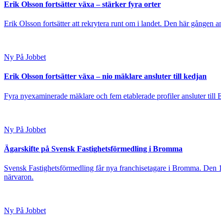
Erik Olsson fortsätter växa – stärker fyra orter
Erik Olsson fortsätter att rekrytera runt om i landet. Den här gången a
Ny På Jobbet
Erik Olsson fortsätter växa – nio mäklare ansluter till kedjan
Fyra nyexaminerade mäklare och fem etablerade profiler ansluter till
Ny På Jobbet
Ägarskifte på Svensk Fastighetsförmedling i Bromma
Svensk Fastighetsförmedling får nya franchisetagare i Bromma. Den 1
närvaron.
Ny På Jobbet