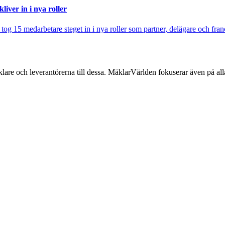
iver in i nya roller
j tog 15 medarbetare steget in i nya roller som partner, delägare och fra
lare och leverantörerna till dessa. MäklarVärlden fokuserar även på alla