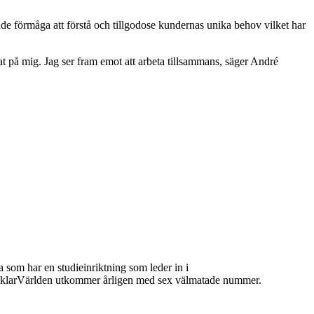
nde förmåga att förstå och tillgodose kundernas unika behov vilket har
at på mig. Jag ser fram emot att arbeta tillsammans, säger André
 som har en studieinriktning som leder in i
 MäklarVärlden utkommer årligen med sex välmatade nummer.