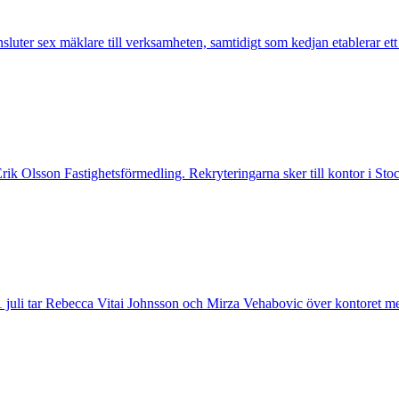
nsluter sex mäklare till verksamheten, samtidigt som kedjan etablerar et
 Erik Olsson Fastighetsförmedling. Rekryteringarna sker till kontor i 
 juli tar Rebecca Vitai Johnsson och Mirza Vehabovic över kontoret me