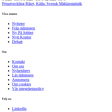
Prisutveckling Riket, Källa: Svensk Mäklarstatistik
Våra ämnen
Nyheter
Från tidningen
Ny På Jobbet
Nytt Kontor
Debatt
Om
Kontakt
Om oss
Nyhetsbrev
Läs tidningen
Annonsera
Om cookies
Vår integritetspolicy
Följ oss
LinkedIn