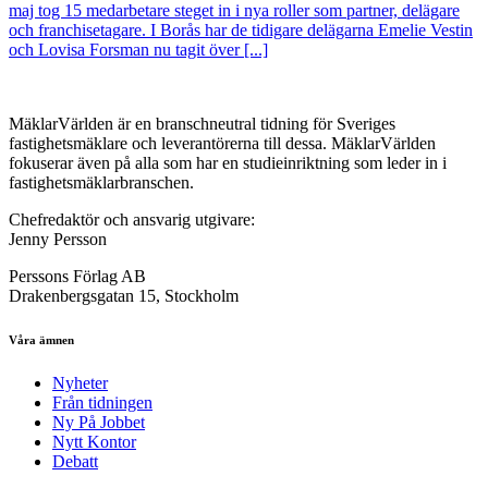
maj tog 15 medarbetare steget in i nya roller som partner, delägare
och franchisetagare. I Borås har de tidigare delägarna Emelie Vestin
och Lovisa Forsman nu tagit över [...]
MäklarVärlden är en branschneutral tidning för Sveriges
fastighetsmäklare och leverantörerna till dessa. MäklarVärlden
fokuserar även på alla som har en studieinriktning som leder in i
fastighetsmäklarbranschen.
Chefredaktör och ansvarig utgivare:
Jenny Persson
Perssons Förlag AB
Drakenbergsgatan 15, Stockholm
Våra ämnen
Nyheter
Från tidningen
Ny På Jobbet
Nytt Kontor
Debatt