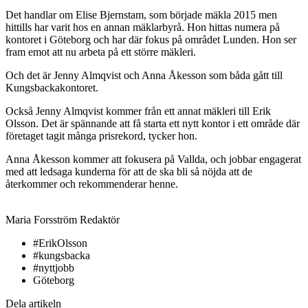
Det handlar om Elise Bjernstam, som började mäkla 2015 men
hittills har varit hos en annan mäklarbyrå. Hon hittas numera på
kontoret i Göteborg och har där fokus på området Lunden. Hon ser
fram emot att nu arbeta på ett större mäkleri.
Och det är Jenny Almqvist och Anna Åkesson som båda gått till
Kungsbackakontoret.
Också Jenny Almqvist kommer från ett annat mäkleri till Erik
Olsson. Det är spännande att få starta ett nytt kontor i ett område där
företaget tagit många prisrekord, tycker hon.
Anna Åkesson kommer att fokusera på Vallda, och jobbar engagerat
med att ledsaga kunderna för att de ska bli så nöjda att de
återkommer och rekommenderar henne.
Maria Forsström
Redaktör
#ErikOlsson
#kungsbacka
#nyttjobb
Göteborg
Dela artikeln