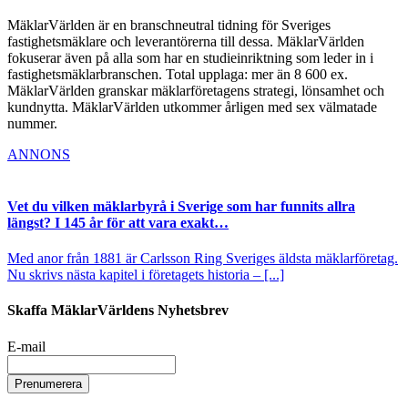
MäklarVärlden är en branschneutral tidning för Sveriges
fastighetsmäklare och leverantörerna till dessa. MäklarVärlden
fokuserar även på alla som har en studieinriktning som leder in i
fastighetsmäklarbranschen. Total upplaga: mer än 8 600 ex.
MäklarVärlden granskar mäklarföretagens strategi, lönsamhet och
kundnytta. MäklarVärlden utkommer årligen med sex välmatade
nummer.
ANNONS
Vet du vilken mäklarbyrå i Sverige som har funnits allra
längst? I 145 år för att vara exakt…
Med anor från 1881 är Carlsson Ring Sveriges äldsta mäklarföretag.
Nu skrivs nästa kapitel i företagets historia – [...]
Skaffa MäklarVärldens Nyhetsbrev
E-mail
Prenumerera