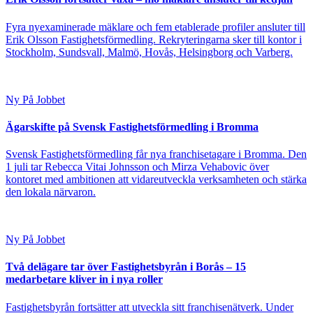
Fyra nyexaminerade mäklare och fem etablerade profiler ansluter till
Erik Olsson Fastighetsförmedling. Rekryteringarna sker till kontor i
Stockholm, Sundsvall, Malmö, Hovås, Helsingborg och Varberg.
Ny På Jobbet
Ägarskifte på Svensk Fastighetsförmedling i Bromma
Svensk Fastighetsförmedling får nya franchisetagare i Bromma. Den
1 juli tar Rebecca Vitai Johnsson och Mirza Vehabovic över
kontoret med ambitionen att vidareutveckla verksamheten och stärka
den lokala närvaron.
Ny På Jobbet
Två delägare tar över Fastighetsbyrån i Borås – 15
medarbetare kliver in i nya roller
Fastighetsbyrån fortsätter att utveckla sitt franchisenätverk. Under