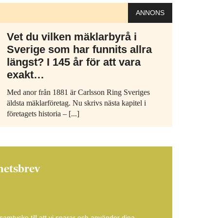
ANNONS
Vet du vilken mäklarbyrå i
Sverige som har funnits allra
längst? I 145 år för att vara
exakt…
Med anor från 1881 är Carlsson Ring Sveriges
äldsta mäklarföretag. Nu skrivs nästa kapitel i
företagets historia – [...]
hetsbrev
amtycke till att vi sparar och använder dina