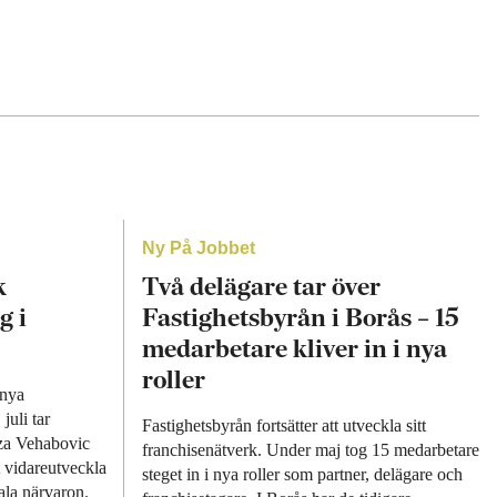
Ny På Jobbet
k
Två delägare tar över
g i
Fastighetsbyrån i Borås – 15
medarbetare kliver in i nya
roller
 nya
juli tar
Fastighetsbyrån fortsätter att utveckla sitt
za Vehabovic
franchisenätverk. Under maj tog 15 medarbetare
 vidareutveckla
steget in i nya roller som partner, delägare och
ala närvaron.