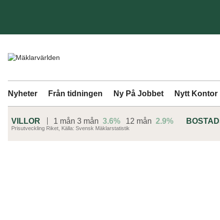
Nyheter
Från tidningen
Ny På Jobbet
Nytt Kontor
VILLOR
1 mån
3 mån
3.6%
12 mån
2.9%
BOSTA
Prisutveckling Riket, Källa: Svensk Mäklarstatistik