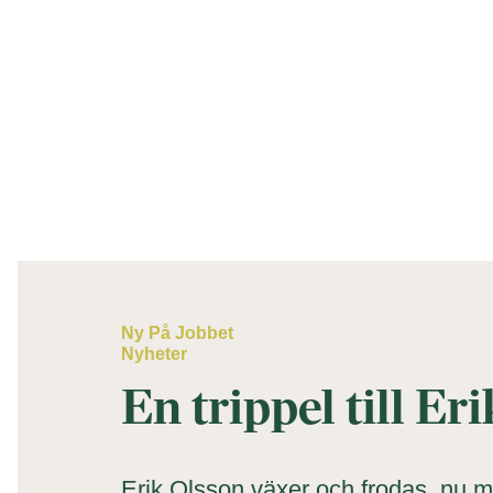
Ny På Jobbet
Nyheter
En trippel till Er
Erik Olsson växer och frodas, nu me