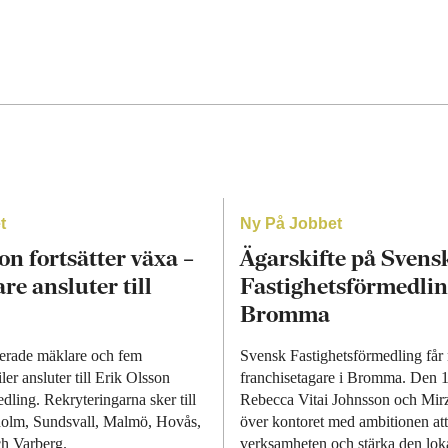
t
Ny På Jobbet
on fortsätter växa –
Ägarskifte på Svens
re ansluter till
Fastighetsförmedlin
Bromma
erade mäklare och fem
Svensk Fastighetsförmedling får
ler ansluter till Erik Olsson
franchisetagare i Bromma. Den 1 
dling. Rekryteringarna sker till
Rebecca Vitai Johnsson och Mir
holm, Sundsvall, Malmö, Hovås,
över kontoret med ambitionen att
h Varberg.
verksamheten och stärka den lok