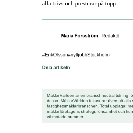
alla trivs och presterar på topp.
Maria Forsström
Redaktör
#ErikOlsson
#nyttjobb
Stockholm
Dela artikeln
MäklarVärlden är en branschneutral tidning för
dessa. MäklarVärlden fokuserar även på alla s
fastighetsmäklarbranschen. Total upplaga: m
mäklarföretagens strategi, lönsamhet och ku
välmatade nummer.