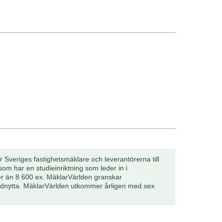
 Sveriges fastighetsmäklare och leverantörerna till
om har en studieinriktning som leder in i
er än 8 600 ex. MäklarVärlden granskar
ndnytta. MäklarVärlden utkommer årligen med sex