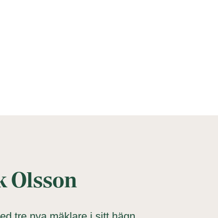
ik Olsson
d tre nya mäklare i sitt hägn