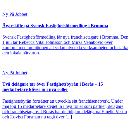
Ny På Jobbet
Ägarskifte på Svensk Fastighetsförmedling i Bromma
Svensk Fastighetsförmedling får nya franchisetagare i Bromma. Den
1 juli tar Rebecca Vitai Johnsson och Mirza Vehabovic över
kontoret med ambitionen att vidareutveckla verksamheten och stärka
den lokala närvaron.
Ny På Jobbet
Två delägare tar över Fastighetsbyrån i Borås – 15
medarbetare kliver in i nya roller
Fastighetsbyrån fortsätter att utveckla sitt franchisenätverk. Under
maj tog 15 medarbetare steget in i nya roller som partner, delägare
och franchisetagare. I Borås har de tidigare delägarna Emelie Vestin
och Lovisa Forsman nu tagit över [...]