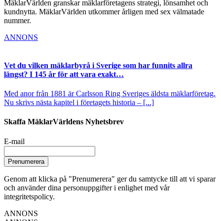
MäklarVärlden granskar mäklarföretagens strategi, lönsamhet och
kundnytta. MäklarVärlden utkommer årligen med sex välmatade
nummer.
ANNONS
Vet du vilken mäklarbyrå i Sverige som har funnits allra
längst? I 145 år för att vara exakt…
Med anor från 1881 är Carlsson Ring Sveriges äldsta mäklarföretag.
Nu skrivs nästa kapitel i företagets historia – [...]
Skaffa MäklarVärldens Nyhetsbrev
E-mail
Prenumerera
Genom att klicka på "Prenumerera" ger du samtycke till att vi sparar
och använder dina personuppgifter i enlighet med vår
integritetspolicy.
ANNONS