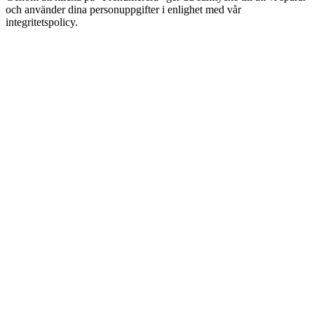
och använder dina personuppgifter i enlighet med vår
integritetspolicy.