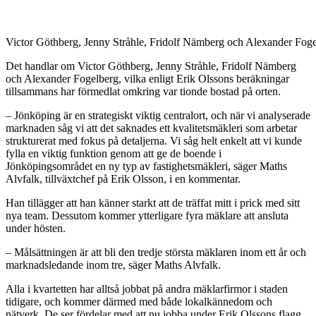
Victor Göthberg, Jenny Stråhle, Fridolf Nämberg och Alexander Fog
Det handlar om Victor Göthberg, Jenny Stråhle, Fridolf Nämberg
och Alexander Fogelberg, vilka enligt Erik Olssons beräkningar
tillsammans har förmedlat omkring var tionde bostad på orten.
– Jönköping är en strategiskt viktig centralort, och när vi analyserade
marknaden såg vi att det saknades ett kvalitetsmäkleri som arbetar
strukturerat med fokus på detaljerna. Vi såg helt enkelt att vi kunde
fylla en viktig funktion genom att ge de boende i
Jönköpingsområdet en ny typ av fastighetsmäkleri, säger Maths
Alvfalk, tillväxtchef på Erik Olsson, i en kommentar.
Han tillägger att han känner starkt att de träffat mitt i prick med sitt
nya team. Dessutom kommer ytterligare fyra mäklare att ansluta
under hösten.
– Målsättningen är att bli den tredje största mäklaren inom ett år och
marknadsledande inom tre, säger Maths Alvfalk.
Alla i kvartetten har alltså jobbat på andra mäklarfirmor i staden
tidigare, och kommer därmed med både lokalkännedom och
nätverk. De ser fördelar med att nu jobba under Erik Olssons flagg.