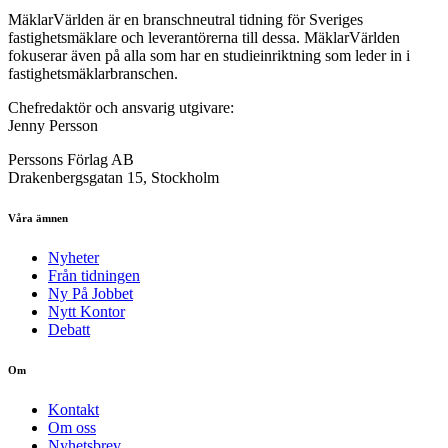
MäklarVärlden är en branschneutral tidning för Sveriges
fastighetsmäklare och leverantörerna till dessa. MäklarVärlden
fokuserar även på alla som har en studieinriktning som leder in i
fastighetsmäklarbranschen.
Chefredaktör och ansvarig utgivare:
Jenny Persson
Perssons Förlag AB
Drakenbergsgatan 15, Stockholm
Våra ämnen
Nyheter
Från tidningen
Ny På Jobbet
Nytt Kontor
Debatt
Om
Kontakt
Om oss
Nyhetsbrev