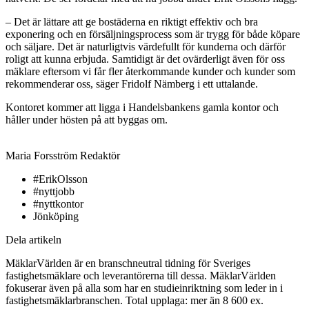
– Det är lättare att ge bostäderna en riktigt effektiv och bra
exponering och en försäljningsprocess som är trygg för både köpare
och säljare. Det är naturligtvis värdefullt för kunderna och därför
roligt att kunna erbjuda. Samtidigt är det ovärderligt även för oss
mäklare eftersom vi får fler återkommande kunder och kunder som
rekommenderar oss, säger Fridolf Nämberg i ett uttalande.
Kontoret kommer att ligga i Handelsbankens gamla kontor och
håller under hösten på att byggas om.
Maria Forsström
Redaktör
#ErikOlsson
#nyttjobb
#nyttkontor
Jönköping
Dela artikeln
MäklarVärlden är en branschneutral tidning för Sveriges
fastighetsmäklare och leverantörerna till dessa. MäklarVärlden
fokuserar även på alla som har en studieinriktning som leder in i
fastighetsmäklarbranschen. Total upplaga: mer än 8 600 ex.