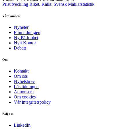
Prisutveckling Riket, Källa: Svensk Mäklarstatistik
Våra ämnen
Nyheter
Från tidningen
Ny På Jobbet
Nytt Kontor
Debatt
Om
Kontakt
Om oss
Nyhetsbrev
Läs tidningen
Annonsera
Om cookies
Vår integritetspolicy
Följ oss
LinkedIn