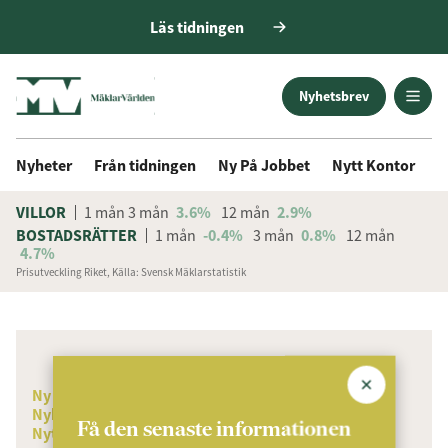
Läs tidningen
Nyhetsbrev
Nyheter
Från tidningen
Ny På Jobbet
Nytt Kontor
D
VILLOR
1 mån
3 mån
3.6%
12 mån
2.9%
BOSTADSRÄTTER
1 mån
-0.4%
3 mån
0.8%
12 mån
4.7%
Prisutveckling Riket, Källa: Svensk Mäklarstatistik
ANNONS
Ny På Jobbet
Nyheter
Få den senaste informationen
Nytt Kontor