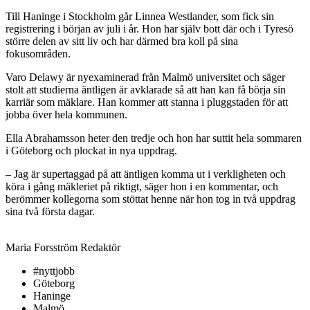
Till Haninge i Stockholm går Linnea Westlander, som fick sin
registrering i början av juli i år. Hon har själv bott där och i Tyresö
större delen av sitt liv och har därmed bra koll på sina
fokusområden.
Varo Delawy är nyexaminerad från Malmö universitet och säger
stolt att studierna äntligen är avklarade så att han kan få börja sin
karriär som mäklare. Han kommer att stanna i pluggstaden för att
jobba över hela kommunen.
Ella Abrahamsson heter den tredje och hon har suttit hela sommaren
i Göteborg och plockat in nya uppdrag.
– Jag är supertaggad på att äntligen komma ut i verkligheten och
köra i gång mäkleriet på riktigt, säger hon i en kommentar, och
berömmer kollegorna som stöttat henne när hon tog in två uppdrag
sina två första dagar.
Maria Forsström
Redaktör
#nyttjobb
Göteborg
Haninge
Malmö