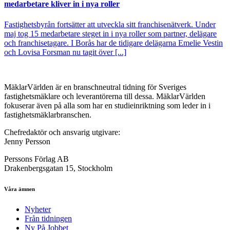
medarbetare kliver in i nya roller
Fastighetsbyrån fortsätter att utveckla sitt franchisenätverk. Under
maj tog 15 medarbetare steget in i nya roller som partner, delägare
och franchisetagare. I Borås har de tidigare delägarna Emelie Vestin
och Lovisa Forsman nu tagit över [...]
MäklarVärlden är en branschneutral tidning för Sveriges
fastighetsmäklare och leverantörerna till dessa. MäklarVärlden
fokuserar även på alla som har en studieinriktning som leder in i
fastighetsmäklarbranschen.
Chefredaktör och ansvarig utgivare:
Jenny Persson
Perssons Förlag AB
Drakenbergsgatan 15, Stockholm
Våra ämnen
Nyheter
Från tidningen
Ny På Jobbet