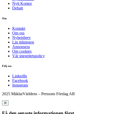
Nytt Kontor
Debatt
Om
Kontakt
Om oss
Nyhetsbrev
Läs tidningen
Annonsera
Om cookies
Vår integritetspolicy
Följ oss
LinkedIn
Facebook
Instagram
2025 MäklarVärldens – Perssons Förslag AB
Få den senaste informationen först