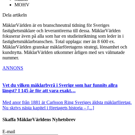
MOHV
Dela artikeln
MäklarVärlden är en branschneutral tidning för Sveriges
fastighetsmäklare och leverantörerna till dessa. MäklarVärlden
fokuserar även på alla som har en studieinriktning som leder in i
fastighetsmäklarbranschen. Total upplaga: mer än 8 600 ex.
MäklarVärlden granskar mäklarföretagens strategi, lönsamhet och
kundnytta. MäklarVärlden utkommer årligen med sex välmatade
nummer.
ANNONS
Vet du vilken mäklarbyrå i Sverige som har funnits allra
längst? I 145 år för att vara exakt…
Med anor från 1881 är Carlsson Ring Sveriges äldsta mäklarföretag.
Nu skrivs nästa kapitel i företagets historia – [...]
Skaffa MäklarVärldens Nyhetsbrev
E-mail