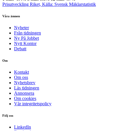
Prisutveckling Riket, Källa: Svensk Mäklarstatistik
Våra ämnen
Nyheter
Från tidningen
Ny På Jobbet
Nytt Kontor
Debatt
Om
Kontakt
Om oss
Nyhetsbrev
Läs tidningen
Annonsera
Om cookies
Vår integritetspolicy
Följ oss
LinkedIn