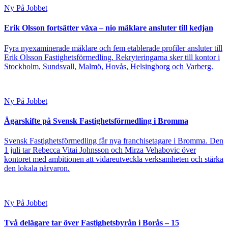
Ny På Jobbet
Erik Olsson fortsätter växa – nio mäklare ansluter till kedjan
Fyra nyexaminerade mäklare och fem etablerade profiler ansluter till
Erik Olsson Fastighetsförmedling. Rekryteringarna sker till kontor i
Stockholm, Sundsvall, Malmö, Hovås, Helsingborg och Varberg.
Ny På Jobbet
Ägarskifte på Svensk Fastighetsförmedling i Bromma
Svensk Fastighetsförmedling får nya franchisetagare i Bromma. Den
1 juli tar Rebecca Vitai Johnsson och Mirza Vehabovic över
kontoret med ambitionen att vidareutveckla verksamheten och stärka
den lokala närvaron.
Ny På Jobbet
Två delägare tar över Fastighetsbyrån i Borås – 15