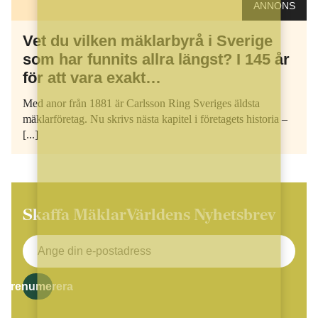
ANNONS
Vet du vilken mäklarbyrå i Sverige
som har funnits allra längst? I 145 år
för att vara exakt…
Med anor från 1881 är Carlsson Ring Sveriges äldsta
mäklarföretag. Nu skrivs nästa kapitel i företagets historia –
[...]
Skaffa MäklarVärldens Nyhetsbrev
Prenumerera