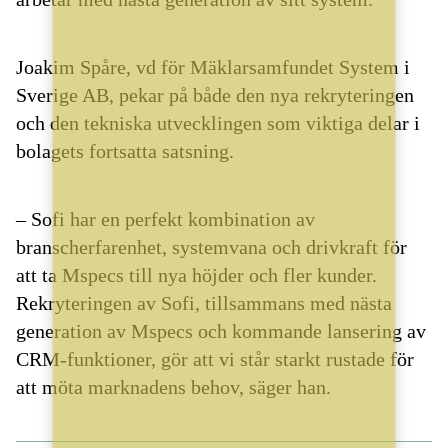
Joakim Spåre, vd för Mäklarsamfundet System i
Sverige AB, pekar på både den nya rekryteringen
och den tekniska utvecklingen som viktiga delar i
bolagets fortsatta satsning.
– Sofi har en perfekt kombination av
branscherfarenhet, systemvana och drivkraft för
att ta Mspecs till nya höjder och fler kunder.
Rekryteringen av Sofi, tillsammans med nästa
generation av Mspecs och kommande lansering av
CRM-funktioner, gör att vi står starkt rustade för
att möta marknadens behov, säger han.