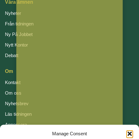
Våra ämnen
Nyheter
Från tidningen
Ny På Jobbet
Nytt Kontor
Debatt
Om
Kontakt
Om oss
Nyhetsbrev
Läs tidningen
Annonsera
Manage Consent
Om cookies