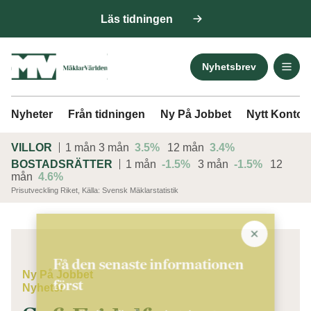
Läs tidningen
Nyhetsbrev
Nyheter
Från tidningen
Ny På Jobbet
Nytt Kontor
VILLOR
1 mån
3 mån
3.5%
12 mån
3.4%
BOSTADSRÄTTER
1 mån
-1.5%
3 mån
-1.5%
12
mån
4.6%
Prisutveckling Riket, Källa: Svensk Mäklarstatistik
ANNONS
Få den senaste informationen
Ny På Jobbet
först
Nyheter