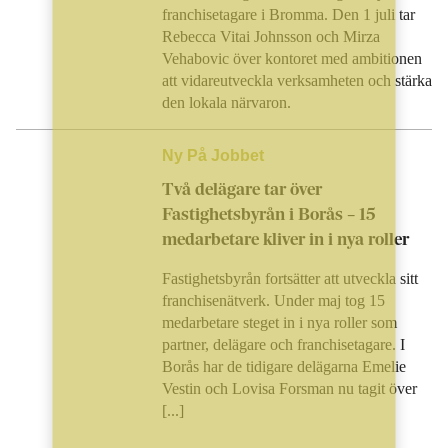
franchisetagare i Bromma. Den 1 juli tar
Rebecca Vitai Johnsson och Mirza
Vehabovic över kontoret med ambitionen
att vidareutveckla verksamheten och stärka
den lokala närvaron.
Ny På Jobbet
Två delägare tar över
Fastighetsbyrån i Borås – 15
medarbetare kliver in i nya roller
Fastighetsbyrån fortsätter att utveckla sitt
franchisenätverk. Under maj tog 15
medarbetare steget in i nya roller som
partner, delägare och franchisetagare. I
Borås har de tidigare delägarna Emelie
Vestin och Lovisa Forsman nu tagit över
[...]