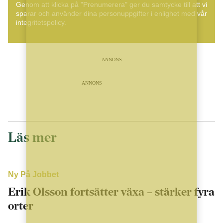
Genom att klicka på "Prenumerera" ger du samtycke till att vi
sparar och använder dina personuppgifter i enlighet med vår
integritetspolicy.
ANNONS
ANNONS
Läs mer
Ny På Jobbet
Erik Olsson fortsätter växa – stärker fyra
orter