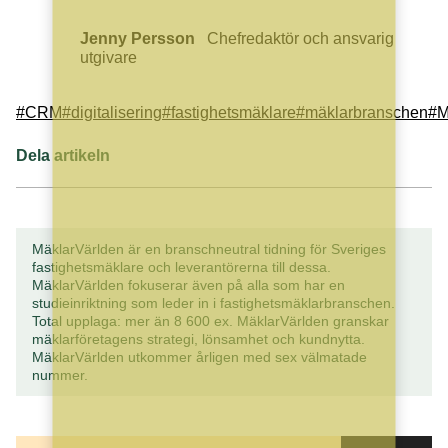
Jenny Persson
Chefredaktör och ansvarig
utgivare
#CRM
#digitalisering
#fastighetsmäklare
#mäklarbranschen
#M
Dela artikeln
MäklarVärlden är en branschneutral tidning för Sveriges
fastighetsmäklare och leverantörerna till dessa.
MäklarVärlden fokuserar även på alla som har en
studieinriktning som leder in i fastighetsmäklarbranschen.
Total upplaga: mer än 8 600 ex. MäklarVärlden granskar
mäklarföretagens strategi, lönsamhet och kundnytta.
MäklarVärlden utkommer årligen med sex välmatade
nummer.