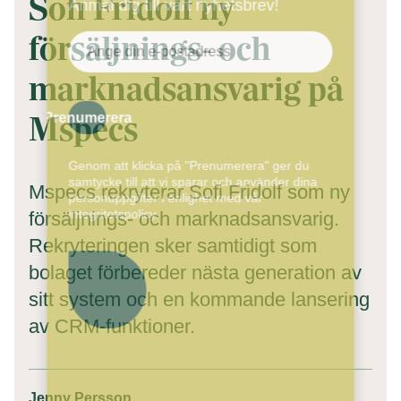
Sofi Fridolf ny
Anmäl dig till vårt nyhetsbrev!
försäljnings- och
marknadsansvarig på
Mspecs
Prenumerera
Genom att klicka på "Prenumerera" ger du
samtycke till att vi sparar och använder dina
Mspecs rekryterar Sofi Fridolf som ny
personuppgifter i enlighet med vår
integritetspolicy.
försäljnings- och marknadsansvarig.
Rekryteringen sker samtidigt som
bolaget förbereder nästa generation av
sitt system och en kommande lansering
av CRM-funktioner.
Jenny Persson