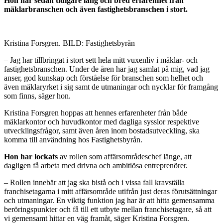
Hon har sedan tidigare lång och bred erfarenhet från
mäklarbranschen och även fastighetsbranschen i stort.
Kristina Forsgren. BILD: Fastighetsbyrån
– Jag har tillbringat i stort sett hela mitt vuxenliv i mäklar- och
fastighetsbranschen. Under de åren har jag samlat på mig, vad jag
anser, god kunskap och förståelse för branschen som helhet och
även mäklaryrket i sig samt de utmaningar och nycklar för framgång
som finns, säger hon.
Kristina Forsgren hoppas att hennes erfarenheter från både
mäklarkontor och huvudkontor med dagliga sysslor respektive
utvecklingsfrågor, samt även åren inom bostadsutveckling, ska
komma till användning hos Fastighetsbyrån.
Hon har lockats
av rollen som affärsområdeschef länge, att
dagligen få arbeta med drivna och ambitiösa entreprenörer.
– Rollen innebär att jag ska bistå och i vissa fall kravställa
franchisetagarna i mitt affärsområde utifrån just deras förutsättningar
och utmaningar. En viktig funktion jag har är att hitta gemensamma
beröringspunkter och få till ett utbyte mellan franchisetagare, så att
vi gemensamt hittar en väg framåt, säger Kristina Forsgren.