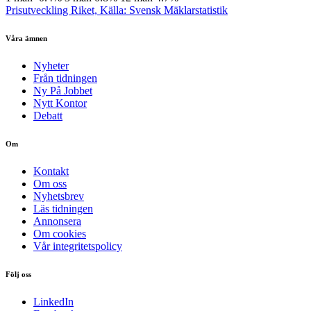
Prisutveckling Riket, Källa: Svensk Mäklarstatistik
Våra ämnen
Nyheter
Från tidningen
Ny På Jobbet
Nytt Kontor
Debatt
Om
Kontakt
Om oss
Nyhetsbrev
Läs tidningen
Annonsera
Om cookies
Vår integritetspolicy
Följ oss
LinkedIn