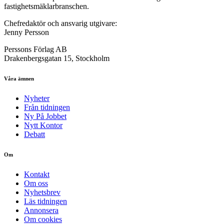
fastighetsmäklarbranschen.
Chefredaktör och ansvarig utgivare:
Jenny Persson
Perssons Förlag AB
Drakenbergsgatan 15, Stockholm
Våra ämnen
Nyheter
Från tidningen
Ny På Jobbet
Nytt Kontor
Debatt
Om
Kontakt
Om oss
Nyhetsbrev
Läs tidningen
Annonsera
Om cookies