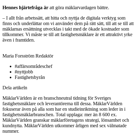
Hennes hjärtefråga är
att göra mäklarvardagen bättre.
– I allt från arbetssätt, att hitta och nyttja de digitala verktyg som
finns och underlättar om vi använder dem på rätt sätt, till att se till att
mäklarnas ersättning utvecklas i takt med de ökade kostnader som
tillkommer. Vi måste se till att fastighetsmäklare är ett attraktivt yrke
även i framtiden.
Maria Forsström
Redaktör
#affärsområdeschef
#nyttjobb
Fastighetsbyrån
Dela artikeln
MäklarVärlden är en branschneutral tidning för Sveriges
fastighetsmäklare och leverantörerna till dessa. MäklarVärlden
fokuserar även på alla som har en studieinriktning som leder in i
fastighetsmäklarbranschen. Total upplaga: mer än 8 600 ex.
MäklarVärlden granskar mäklarföretagens strategi, lönsamhet och
kundnytta. MäklarVärlden utkommer årligen med sex välmatade
nummer.