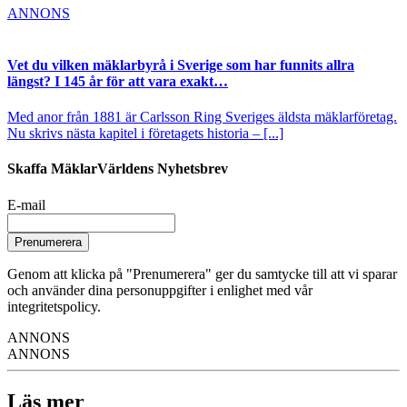
ANNONS
Vet du vilken mäklarbyrå i Sverige som har funnits allra
längst? I 145 år för att vara exakt…
Med anor från 1881 är Carlsson Ring Sveriges äldsta mäklarföretag.
Nu skrivs nästa kapitel i företagets historia – [...]
Skaffa MäklarVärldens Nyhetsbrev
E-mail
Prenumerera
Genom att klicka på "Prenumerera" ger du samtycke till att vi sparar
och använder dina personuppgifter i enlighet med vår
integritetspolicy.
ANNONS
ANNONS
Läs mer