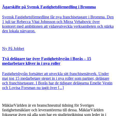
Ägarskifte på Svensk Fastighetsförmedling i Bromma
Svensk Fastighetsförmedling får nya franchisetagare i Bromma. Den
1 juli tar Rebecca Vitai Johnsson och Mirza Vehabovic över
kontoret med ambitionen att vidareutveckla verksamheten och stärka
den lokala närvaron.
Ny På Jobbet
Två delägare tar över Fastighetsbyrån i Borås – 15
medarbetare kliver in i nya roller
Fastighetsbyrån fortsätter att utveckla sitt franchisenätverk. Under
maj tog 15 medarbetare steget in i nya roller som partner, delägare
och franchisetagare. I Borås har de tidigare delägarna Emelie Vestin
och Lovisa Forsman nu tagit över [...]
MäklarVärlden är en branschneutral tidning för Sveriges
fastighetsmäklare och leverantörerna till dessa. MäklarVärlden
fokuserar även på alla som har en studieinriktning som leder in i