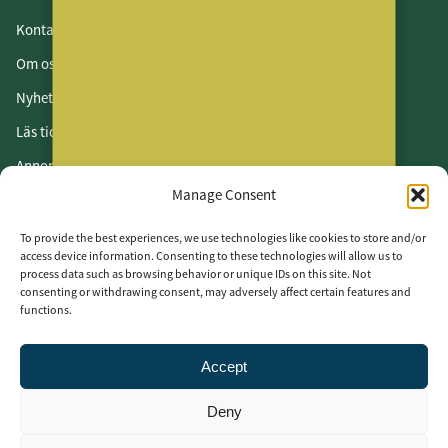
Kontakt
Om oss
Nyhetsbrev
Läs tidningen
Annonsera
Manage Consent
Om cookies
Vår integritetspolicy
To provide the best experiences, we use technologies like cookies to store and/or
access device information. Consenting to these technologies will allow us to
process data such as browsing behavior or unique IDs on this site. Not
Följ oss
consenting or withdrawing consent, may adversely affect certain features and
functions.
LinkedIn
Facebook
Accept
Instagram
Deny