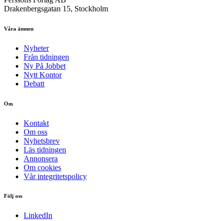
Drakenbergsgatan 15, Stockholm
Våra ämnen
Nyheter
Från tidningen
Ny På Jobbet
Nytt Kontor
Debatt
Om
Kontakt
Om oss
Nyhetsbrev
Läs tidningen
Annonsera
Om cookies
Vår integritetspolicy
Följ oss
LinkedIn