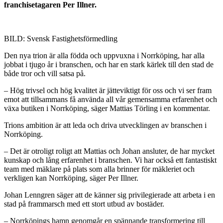
franchisetagaren Per Illner.
BILD: Svensk Fastighetsförmedling
Den nya trion är alla födda och uppvuxna i Norrköping, har alla
jobbat i tjugo år i branschen, och har en stark kärlek till den stad de
både tror och vill satsa på.
– Hög trivsel och hög kvalitet är jätteviktigt för oss och vi ser fram
emot att tillsammans få använda all vår gemensamma erfarenhet och
växa butiken i Norrköping, säger Mattias Törling i en kommentar.
Trions ambition är att leda och driva utvecklingen av branschen i
Norrköping.
– Det är otroligt roligt att Mattias och Johan ansluter, de har mycket
kunskap och lång erfarenhet i branschen. Vi har också ett fantastiskt
team med mäklare på plats som alla brinner för mäkleriet och
verkligen kan Norrköping, säger Per Illner.
Johan Lenngren säger att de känner sig privilegierade att arbeta i en
stad på frammarsch med ett stort utbud av bostäder.
– Norrköpings hamn genomgår en spännande transformering till