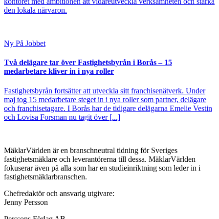
kontoret med ambitionen att vidareutveckla verksamheten och stärka
den lokala närvaron.
Ny På Jobbet
Två delägare tar över Fastighetsbyrån i Borås – 15
medarbetare kliver in i nya roller
Fastighetsbyrån fortsätter att utveckla sitt franchisenätverk. Under
maj tog 15 medarbetare steget in i nya roller som partner, delägare
och franchisetagare. I Borås har de tidigare delägarna Emelie Vestin
och Lovisa Forsman nu tagit över [...]
MäklarVärlden är en branschneutral tidning för Sveriges
fastighetsmäklare och leverantörerna till dessa. MäklarVärlden
fokuserar även på alla som har en studieinriktning som leder in i
fastighetsmäklarbranschen.
Chefredaktör och ansvarig utgivare:
Jenny Persson
Perssons Förlag AB