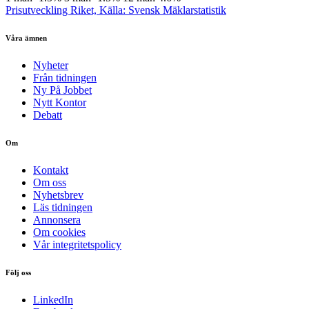
Prisutveckling Riket, Källa: Svensk Mäklarstatistik
Våra ämnen
Nyheter
Från tidningen
Ny På Jobbet
Nytt Kontor
Debatt
Om
Kontakt
Om oss
Nyhetsbrev
Läs tidningen
Annonsera
Om cookies
Vår integritetspolicy
Följ oss
LinkedIn