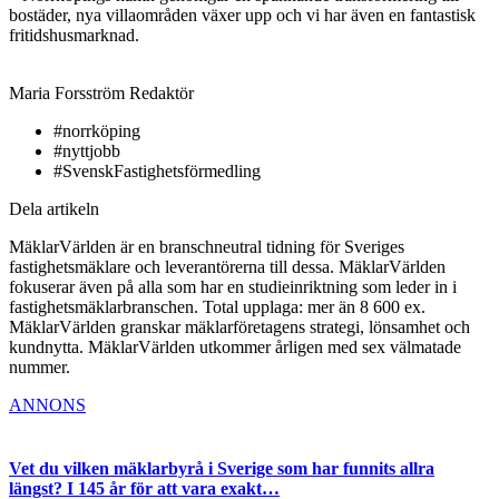
bostäder, nya villaområden växer upp och vi har även en fantastisk
fritidshusmarknad.
Maria Forsström
Redaktör
#norrköping
#nyttjobb
#SvenskFastighetsförmedling
Dela artikeln
MäklarVärlden är en branschneutral tidning för Sveriges
fastighetsmäklare och leverantörerna till dessa. MäklarVärlden
fokuserar även på alla som har en studieinriktning som leder in i
fastighetsmäklarbranschen. Total upplaga: mer än 8 600 ex.
MäklarVärlden granskar mäklarföretagens strategi, lönsamhet och
kundnytta. MäklarVärlden utkommer årligen med sex välmatade
nummer.
ANNONS
Vet du vilken mäklarbyrå i Sverige som har funnits allra
längst? I 145 år för att vara exakt…