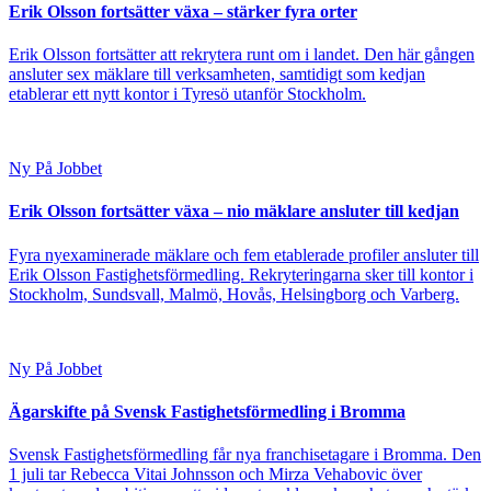
Erik Olsson fortsätter växa – stärker fyra orter
Erik Olsson fortsätter att rekrytera runt om i landet. Den här gången
ansluter sex mäklare till verksamheten, samtidigt som kedjan
etablerar ett nytt kontor i Tyresö utanför Stockholm.
Ny På Jobbet
Erik Olsson fortsätter växa – nio mäklare ansluter till kedjan
Fyra nyexaminerade mäklare och fem etablerade profiler ansluter till
Erik Olsson Fastighetsförmedling. Rekryteringarna sker till kontor i
Stockholm, Sundsvall, Malmö, Hovås, Helsingborg och Varberg.
Ny På Jobbet
Ägarskifte på Svensk Fastighetsförmedling i Bromma
Svensk Fastighetsförmedling får nya franchisetagare i Bromma. Den
1 juli tar Rebecca Vitai Johnsson och Mirza Vehabovic över