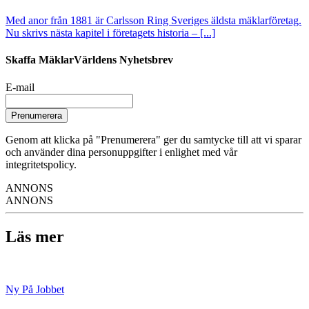
Med anor från 1881 är Carlsson Ring Sveriges äldsta mäklarföretag.
Nu skrivs nästa kapitel i företagets historia – [...]
Skaffa MäklarVärldens Nyhetsbrev
E-mail
Prenumerera
Genom att klicka på "Prenumerera" ger du samtycke till att vi sparar
och använder dina personuppgifter i enlighet med vår
integritetspolicy.
ANNONS
ANNONS
Läs mer
Ny På Jobbet