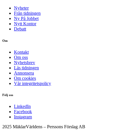
Nyheter
Från tidningen
Ny På Jobbet
Nytt Kontor
Debatt
Om
Kontakt
Om oss
Nyhetsbrev
Läs tidningen
Annonsera
Om cookies
Vår integritetspolicy
Följ oss
LinkedIn
Facebook
Instagram
2025 MäklarVärldens – Perssons Förslag AB