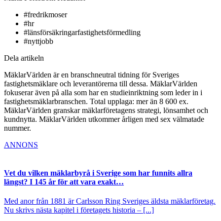
#fredrikmoser
#hr
#länsförsäkringarfastighetsförmedling
#nyttjobb
Dela artikeln
MäklarVärlden är en branschneutral tidning för Sveriges
fastighetsmäklare och leverantörerna till dessa. MäklarVärlden
fokuserar även på alla som har en studieinriktning som leder in i
fastighetsmäklarbranschen. Total upplaga: mer än 8 600 ex.
MäklarVärlden granskar mäklarföretagens strategi, lönsamhet och
kundnytta. MäklarVärlden utkommer årligen med sex välmatade
nummer.
ANNONS
Vet du vilken mäklarbyrå i Sverige som har funnits allra
längst? I 145 år för att vara exakt…
Med anor från 1881 är Carlsson Ring Sveriges äldsta mäklarföretag.
Nu skrivs nästa kapitel i företagets historia – [...]