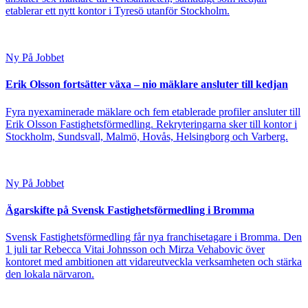
etablerar ett nytt kontor i Tyresö utanför Stockholm.
Ny På Jobbet
Erik Olsson fortsätter växa – nio mäklare ansluter till kedjan
Fyra nyexaminerade mäklare och fem etablerade profiler ansluter till
Erik Olsson Fastighetsförmedling. Rekryteringarna sker till kontor i
Stockholm, Sundsvall, Malmö, Hovås, Helsingborg och Varberg.
Ny På Jobbet
Ägarskifte på Svensk Fastighetsförmedling i Bromma
Svensk Fastighetsförmedling får nya franchisetagare i Bromma. Den
1 juli tar Rebecca Vitai Johnsson och Mirza Vehabovic över
kontoret med ambitionen att vidareutveckla verksamheten och stärka
den lokala närvaron.