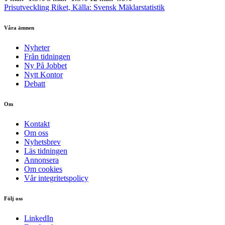
Prisutveckling Riket, Källa: Svensk Mäklarstatistik
Våra ämnen
Nyheter
Från tidningen
Ny På Jobbet
Nytt Kontor
Debatt
Om
Kontakt
Om oss
Nyhetsbrev
Läs tidningen
Annonsera
Om cookies
Vår integritetspolicy
Följ oss
LinkedIn