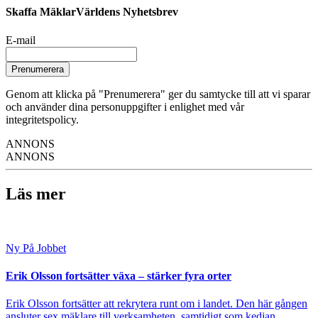
Skaffa MäklarVärldens Nyhetsbrev
E-mail
Prenumerera
Genom att klicka på "Prenumerera" ger du samtycke till att vi sparar
och använder dina personuppgifter i enlighet med vår
integritetspolicy.
ANNONS
ANNONS
Läs mer
Ny På Jobbet
Erik Olsson fortsätter växa – stärker fyra orter
Erik Olsson fortsätter att rekrytera runt om i landet. Den här gången
ansluter sex mäklare till verksamheten, samtidigt som kedjan