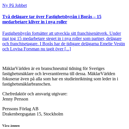
Ny På Jobbet
Två delägare tar över Fastighetsbyrån i Borås – 15
medarbetare kliver in i nya roller
Fastighetsbyrån fortsätter att utveckla sitt franchisenätverk. Under
maj tog 15 medarbetare steget in i nya roller som partner, delägare
och franchisetagare. I Borås har de tidigare delägarna Emelie Vestin
och Lovisa Forsman nu tagit över [...]
MäklarVärlden är en branschneutral tidning för Sveriges
fastighetsmäklare och leverantörerna till dessa. MäklarVärlden
fokuserar även på alla som har en studieinriktning som leder in i
fastighetsmäklarbranschen.
Chefredaktör och ansvarig utgivare:
Jenny Persson
Perssons Förlag AB
Drakenbergsgatan 15, Stockholm
Våra ämnen