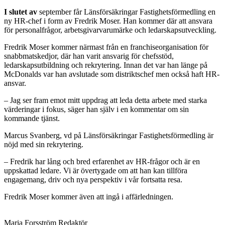
I slutet av
september får Länsförsäkringar Fastighetsförmedling en
ny HR-chef i form av Fredrik Moser. Han kommer där att ansvara
för personalfrågor, arbetsgivarvarumärke och ledarskapsutveckling.
Fredrik Moser kommer närmast från en franchiseorganisation för
snabbmatskedjor, där han varit ansvarig för chefsstöd,
ledarskapsutbildning och rekrytering. Innan det var han länge på
McDonalds var han avslutade som distriktschef men också haft HR-
ansvar.
– Jag ser fram emot mitt uppdrag att leda detta arbete med starka
värderingar i fokus, säger han själv i en kommentar om sin
kommande tjänst.
Marcus Svanberg, vd på Länsförsäkringar Fastighetsförmedling är
nöjd med sin rekrytering.
– Fredrik har lång och bred erfarenhet av HR-frågor och är en
uppskattad ledare. Vi är övertygade om att han kan tillföra
engagemang, driv och nya perspektiv i vår fortsatta resa.
Fredrik Moser kommer även att ingå i affärledningen.
Maria Forsström
Redaktör