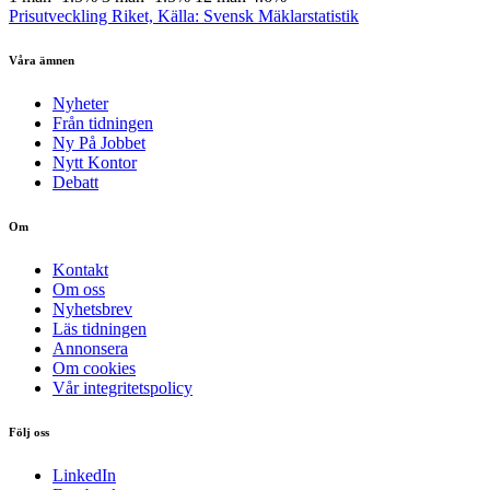
Prisutveckling Riket, Källa: Svensk Mäklarstatistik
Våra ämnen
Nyheter
Från tidningen
Ny På Jobbet
Nytt Kontor
Debatt
Om
Kontakt
Om oss
Nyhetsbrev
Läs tidningen
Annonsera
Om cookies
Vår integritetspolicy
Följ oss
LinkedIn