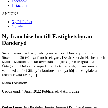
Facebook
Instagram
ANNONS
Ny På Jobbet
Nyheter
Ny franchiseduo till Fastighetsbyrån
Danderyd
Sedan i mars har Fastighetsbyråns kontor i Danderyd norr om
Stockholm fått två nya franchisetagare. Det är Shervin Hashemi och
Mattias Mardini som tar över från tidigare ägaren Magdalena
Örtegren. – Det känns superkul att få ta nästa steg i karriären och
vara med att fortsätta lyfta kontoret mot nya höjder. Magdalena
kommer vara kvar […]
Maria Forsström
Uppdaterad: 4 April 2022
Publicerad: 4 April 2022
Sedan i mars
har Fastighetsbyråns kontor i Danderyd norr om