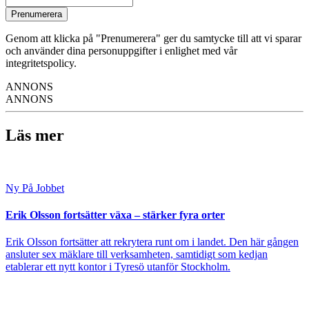
Prenumerera
Genom att klicka på "Prenumerera" ger du samtycke till att vi sparar
och använder dina personuppgifter i enlighet med vår
integritetspolicy.
ANNONS
ANNONS
Läs mer
Ny På Jobbet
Erik Olsson fortsätter växa – stärker fyra orter
Erik Olsson fortsätter att rekrytera runt om i landet. Den här gången
ansluter sex mäklare till verksamheten, samtidigt som kedjan
etablerar ett nytt kontor i Tyresö utanför Stockholm.