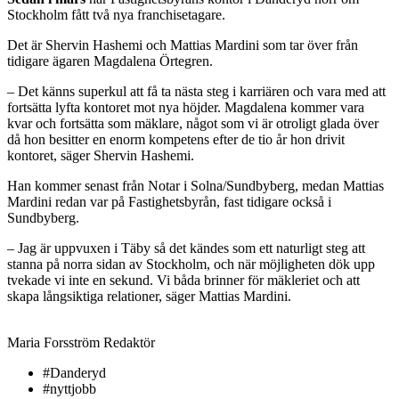
Stockholm fått två nya franchisetagare.
Det är Shervin Hashemi och Mattias Mardini som tar över från
tidigare ägaren Magdalena Örtegren.
– Det känns superkul att få ta nästa steg i karriären och vara med att
fortsätta lyfta kontoret mot nya höjder. Magdalena kommer vara
kvar och fortsätta som mäklare, något som vi är otroligt glada över
då hon besitter en enorm kompetens efter de tio år hon drivit
kontoret, säger Shervin Hashemi.
Han kommer senast från Notar i Solna/Sundbyberg, medan Mattias
Mardini redan var på Fastighetsbyrån, fast tidigare också i
Sundbyberg.
– Jag är uppvuxen i Täby så det kändes som ett naturligt steg att
stanna på norra sidan av Stockholm, och när möjligheten dök upp
tvekade vi inte en sekund. Vi båda brinner för mäkleriet och att
skapa långsiktiga relationer, säger Mattias Mardini.
Maria Forsström
Redaktör
#Danderyd
#nyttjobb