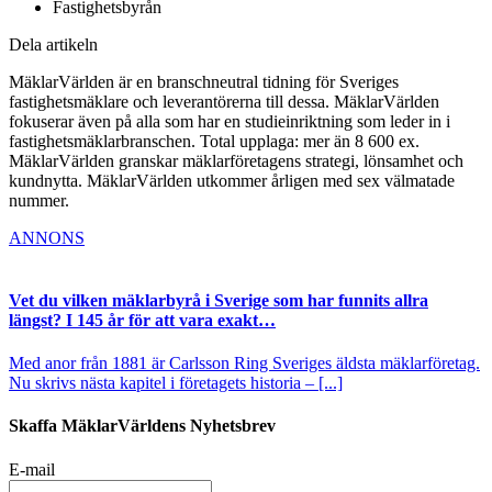
Fastighetsbyrån
Dela artikeln
MäklarVärlden är en branschneutral tidning för Sveriges
fastighetsmäklare och leverantörerna till dessa. MäklarVärlden
fokuserar även på alla som har en studieinriktning som leder in i
fastighetsmäklarbranschen. Total upplaga: mer än 8 600 ex.
MäklarVärlden granskar mäklarföretagens strategi, lönsamhet och
kundnytta. MäklarVärlden utkommer årligen med sex välmatade
nummer.
ANNONS
Vet du vilken mäklarbyrå i Sverige som har funnits allra
längst? I 145 år för att vara exakt…
Med anor från 1881 är Carlsson Ring Sveriges äldsta mäklarföretag.
Nu skrivs nästa kapitel i företagets historia – [...]
Skaffa MäklarVärldens Nyhetsbrev
E-mail