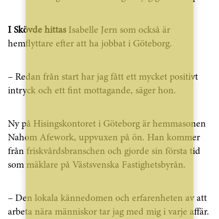
I Skövde hittas
Isabelle Jern som också är
hemflyttare efter att ha jobbat i Göteborg.
– Redan från start har jag fått ett mycket positivt
intryck och ett fint mottagande, säger hon.
Ny på Hisingskontoret i Göteborg är hemmasonen
Nahom Afework, uppvuxen på ön. Han kommer
från friskvårdsbranschen och gjorde sin första tid
som mäklare på Västsvenska Fastighetsbyrån.
– Den lokala kännedomen och erfarenheten av att
arbeta nära människor tar jag med mig i varje affär.