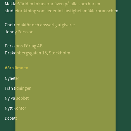
MäklarVärlden fokuserar även på alla som har en
studieinriktning som leder in i fastighetsmäklarbranschen.
Chefredaktör och ansvarig utgivare:
Jenny Persson
Perssons Förlag AB
Drakenbergsgatan 15, Stockholm
Våra ämnen
Nyheter
Från tidningen
Ny På Jobbet
Nytt Kontor
Debatt