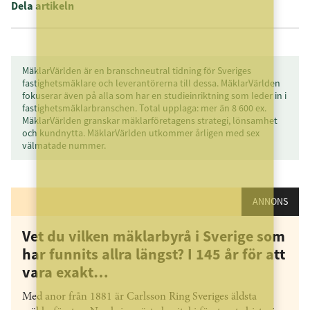
Dela artikeln
MäklarVärlden är en branschneutral tidning för Sveriges
fastighetsmäklare och leverantörerna till dessa. MäklarVärlden
fokuserar även på alla som har en studieinriktning som leder in i
fastighetsmäklarbranschen. Total upplaga: mer än 8 600 ex.
MäklarVärlden granskar mäklarföretagens strategi, lönsamhet
och kundnytta. MäklarVärlden utkommer årligen med sex
välmatade nummer.
ANNONS
Vet du vilken mäklarbyrå i Sverige som
har funnits allra längst? I 145 år för att
vara exakt…
Med anor från 1881 är Carlsson Ring Sveriges äldsta