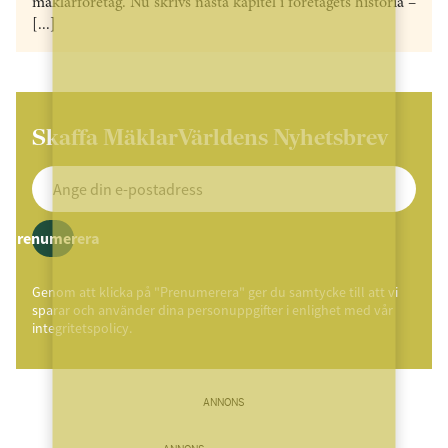
mäklarföretag. Nu skrivs nästa kapitel i företagets historia –
[...]
Skaffa MäklarVärldens Nyhetsbrev
Prenumerera
Genom att klicka på "Prenumerera" ger du samtycke till att vi
sparar och använder dina personuppgifter i enlighet med vår
integritetspolicy.
ANNONS