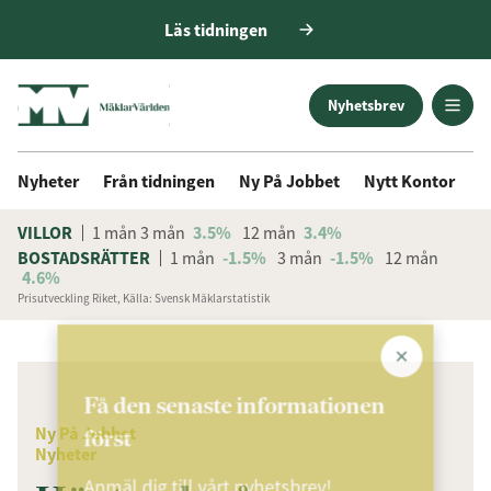
Läs tidningen
Nyhetsbrev
Nyheter
Från tidningen
Ny På Jobbet
Nytt Kontor
D
VILLOR
1 mån
3 mån
3.5%
12 mån
3.4%
BOSTADSRÄTTER
1 mån
-1.5%
3 mån
-1.5%
12 mån
4.6%
Prisutveckling Riket, Källa: Svensk Mäklarstatistik
ANNONS
Få den senaste informationen
Ny På Jobbet
först
Nyheter
Anmäl dig till vårt nyhetsbrev!