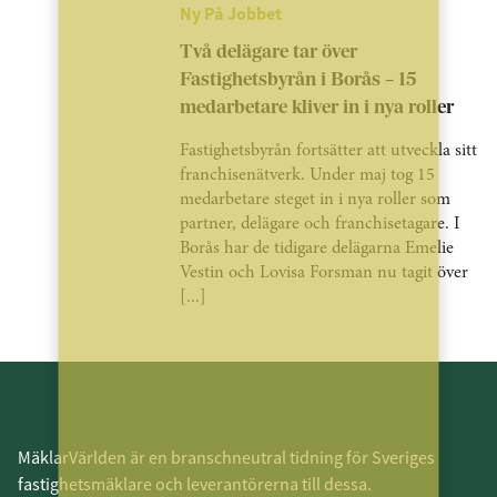
Ny På Jobbet
Två delägare tar över
Fastighetsbyrån i Borås – 15
medarbetare kliver in i nya roller
Fastighetsbyrån fortsätter att utveckla sitt
franchisenätverk. Under maj tog 15
medarbetare steget in i nya roller som
partner, delägare och franchisetagare. I
Borås har de tidigare delägarna Emelie
Vestin och Lovisa Forsman nu tagit över
[...]
MäklarVärlden är en branschneutral tidning för Sveriges
fastighetsmäklare och leverantörerna till dessa.