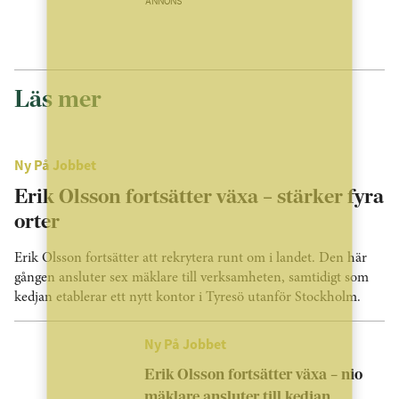
ANNONS
Läs mer
Ny På Jobbet
Erik Olsson fortsätter växa – stärker fyra
orter
Erik Olsson fortsätter att rekrytera runt om i landet. Den här
gången ansluter sex mäklare till verksamheten, samtidigt som
kedjan etablerar ett nytt kontor i Tyresö utanför Stockholm.
Ny På Jobbet
Erik Olsson fortsätter växa – nio
mäklare ansluter till kedjan