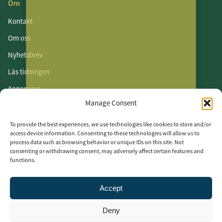
Om
Kontakt
Om oss
Nyhetsbrev
Läs tidningen
Annonsera
Manage Consent
Om cookies
Vår integritetspolicy
To provide the best experiences, we use technologies like cookies to store and/or
access device information. Consenting to these technologies will allow us to
process data such as browsing behavior or unique IDs on this site. Not
Följ oss
consenting or withdrawing consent, may adversely affect certain features and
functions.
LinkedIn
Facebook
Accept
Instagram
Deny