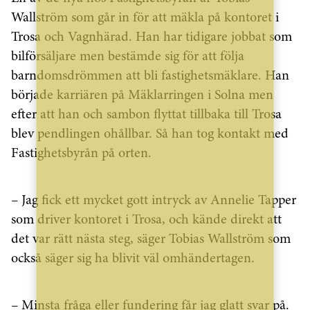
Wallström som går in för att mäkla på kontoret i
Trosa och Vagnhärad. Han har tidigare jobbat som
bilförsäljare men bestämde sig för att följa
barndomsdrömmen att bli fastighetsmäklare. Han
började karriären på Mäklarringen i Solna men
efter att han och sambon flyttat tillbaka till Trosa
blev pendlingen ohållbar. Så han tog kontakt med
Fastighetsbyrån på orten.
– Jag fick ett mycket gott intryck av Annelie Tapper
som driver kontoret i Trosa, och kände direkt att
det var rätt nästa steg, säger Tobias Wallström som
också säger sig ha blivit väl omhändertagen.
– Minsta fråga eller fundering får jag glatt svar på.