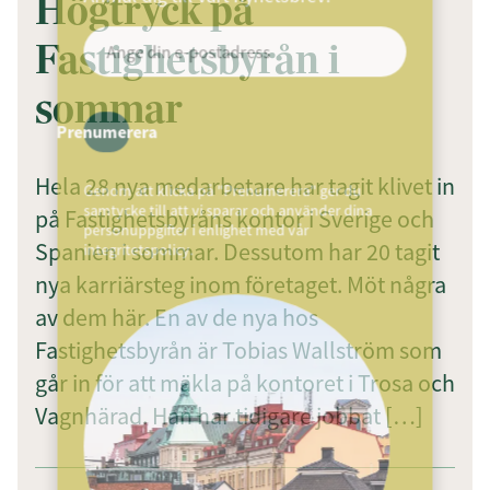
Högtryck på
Fastighetsbyrån i
sommar
Prenumerera
Hela 28 nya medarbetare har tagit klivet in
Genom att klicka på "Prenumerera" ger du
samtycke till att vi sparar och använder dina
på Fastighetsbyråns kontor i Sverige och
personuppgifter i enlighet med vår
Spanien i sommar. Dessutom har 20 tagit
integritetspolicy.
nya karriärsteg inom företaget. Möt några
av dem här. En av de nya hos
Fastighetsbyrån är Tobias Wallström som
går in för att mäkla på kontoret i Trosa och
Vagnhärad. Han har tidigare jobbat […]