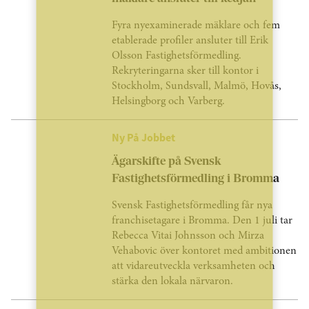
Fyra nyexaminerade mäklare och fem
etablerade profiler ansluter till Erik
Olsson Fastighetsförmedling.
Rekryteringarna sker till kontor i
Stockholm, Sundsvall, Malmö, Hovås,
Helsingborg och Varberg.
Ny På Jobbet
Ägarskifte på Svensk
Fastighetsförmedling i Bromma
Svensk Fastighetsförmedling får nya
franchisetagare i Bromma. Den 1 juli tar
Rebecca Vitai Johnsson och Mirza
Vehabovic över kontoret med ambitionen
att vidareutveckla verksamheten och
stärka den lokala närvaron.