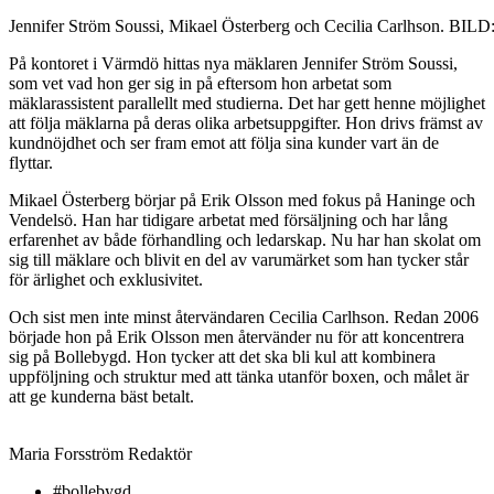
Jennifer Ström Soussi, Mikael Österberg och Cecilia Carlhson. BILD
På kontoret i Värmdö hittas nya mäklaren Jennifer Ström Soussi,
som vet vad hon ger sig in på eftersom hon arbetat som
mäklarassistent parallellt med studierna. Det har gett henne möjlighet
att följa mäklarna på deras olika arbetsuppgifter. Hon drivs främst av
kundnöjdhet och ser fram emot att följa sina kunder vart än de
flyttar.
Mikael Österberg börjar på Erik Olsson med fokus på Haninge och
Vendelsö. Han har tidigare arbetat med försäljning och har lång
erfarenhet av både förhandling och ledarskap. Nu har han skolat om
sig till mäklare och blivit en del av varumärket som han tycker står
för ärlighet och exklusivitet.
Och sist men inte minst återvändaren Cecilia Carlhson. Redan 2006
började hon på Erik Olsson men återvänder nu för att koncentrera
sig på Bollebygd. Hon tycker att det ska bli kul att kombinera
uppföljning och struktur med att tänka utanför boxen, och målet är
att ge kunderna bäst betalt.
Maria Forsström
Redaktör
#bollebygd