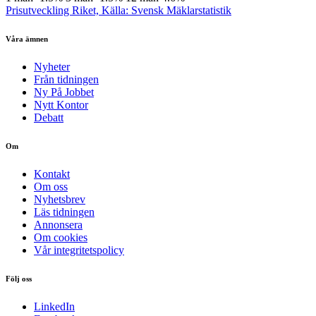
Prisutveckling Riket, Källa: Svensk Mäklarstatistik
Våra ämnen
Nyheter
Från tidningen
Ny På Jobbet
Nytt Kontor
Debatt
Om
Kontakt
Om oss
Nyhetsbrev
Läs tidningen
Annonsera
Om cookies
Vår integritetspolicy
Följ oss
LinkedIn