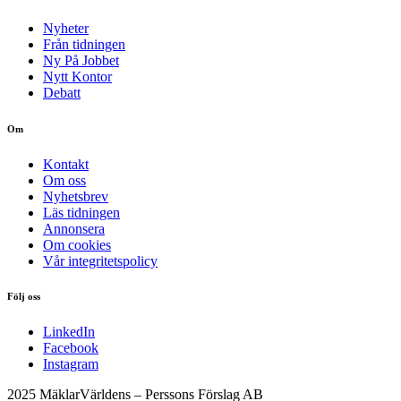
Nyheter
Från tidningen
Ny På Jobbet
Nytt Kontor
Debatt
Om
Kontakt
Om oss
Nyhetsbrev
Läs tidningen
Annonsera
Om cookies
Vår integritetspolicy
Följ oss
LinkedIn
Facebook
Instagram
2025 MäklarVärldens – Perssons Förslag AB