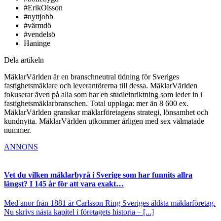
#ErikOlsson
#nyttjobb
#värmdö
#vendelsö
Haninge
Dela artikeln
MäklarVärlden är en branschneutral tidning för Sveriges
fastighetsmäklare och leverantörerna till dessa. MäklarVärlden
fokuserar även på alla som har en studieinriktning som leder in i
fastighetsmäklarbranschen. Total upplaga: mer än 8 600 ex.
MäklarVärlden granskar mäklarföretagens strategi, lönsamhet och
kundnytta. MäklarVärlden utkommer årligen med sex välmatade
nummer.
ANNONS
Vet du vilken mäklarbyrå i Sverige som har funnits allra
längst? I 145 år för att vara exakt…
Med anor från 1881 är Carlsson Ring Sveriges äldsta mäklarföretag.
Nu skrivs nästa kapitel i företagets historia – [...]