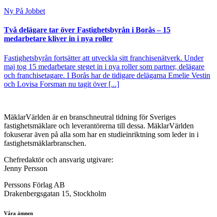
Ny På Jobbet
Två delägare tar över Fastighetsbyrån i Borås – 15
medarbetare kliver in i nya roller
Fastighetsbyrån fortsätter att utveckla sitt franchisenätverk. Under
maj tog 15 medarbetare steget in i nya roller som partner, delägare
och franchisetagare. I Borås har de tidigare delägarna Emelie Vestin
och Lovisa Forsman nu tagit över [...]
MäklarVärlden är en branschneutral tidning för Sveriges
fastighetsmäklare och leverantörerna till dessa. MäklarVärlden
fokuserar även på alla som har en studieinriktning som leder in i
fastighetsmäklarbranschen.
Chefredaktör och ansvarig utgivare:
Jenny Persson
Perssons Förlag AB
Drakenbergsgatan 15, Stockholm
Våra ämnen