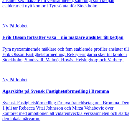
ansluter sex mäklare till verksamheten, samtidigt som kedjan
etablerar ett nytt kontor i Tyresö utanför Stockholm.
Ny På Jobbet
Erik Olsson fortsätter växa – nio mäklare ansluter till kedjan
Fyra nyexaminerade mäklare och fem etablerade profiler ansluter till
Erik Olsson Fastighetsförmedling. Rekryteringarna sker till kontor i
Stockholm, Sundsvall, Malmö, Hovås, Helsingborg och Varberg.
Ny På Jobbet
Ägarskifte på Svensk Fastighetsförmedling i Bromma
Svensk Fastighetsförmedling får nya franchisetagare i Bromma. Den
1 juli tar Rebecca Vitai Johnsson och Mirza Vehabovic över
kontoret med ambitionen att vidareutveckla verksamheten och stärka
den lokala närvaron.