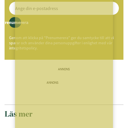
Prenumerera
Genom att klicka på "Prenumerera" ger du samtycke till att vi
sparar och använder dina personuppgifter i enlighet med vår
integritetspolicy.
ANNONS
ANNONS
Läs mer