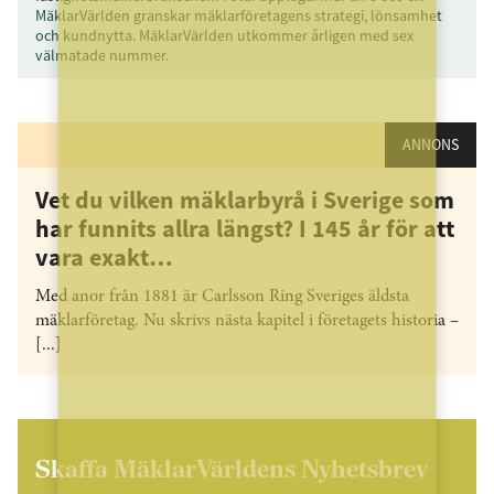
MäklarVärlden granskar mäklarföretagens strategi, lönsamhet
och kundnytta. MäklarVärlden utkommer årligen med sex
välmatade nummer.
ANNONS
Vet du vilken mäklarbyrå i Sverige som
har funnits allra längst? I 145 år för att
vara exakt…
Med anor från 1881 är Carlsson Ring Sveriges äldsta
mäklarföretag. Nu skrivs nästa kapitel i företagets historia –
[...]
Skaffa MäklarVärldens Nyhetsbrev