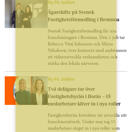
Ny På Jobbet
Ägarskifte på Svensk
Fastighetsförmedling i Bromma
Svensk Fastighetsförmedling får nya
franchisetagare i Bromma. Den 1 juli tar
Rebecca Vitai Johnsson och Mirza
Vehabovic över kontoret med ambitionen
att vidareutveckla verksamheten och
stärka den lokala närvaron.
Ny På Jobbet
Två delägare tar över
Fastighetsbyrån i Borås – 15
medarbetare kliver in i nya roller
Fastighetsbyrån fortsätter att utveckla sitt
franchisenätverk. Under maj tog 15
medarbetare steget in i nya roller som