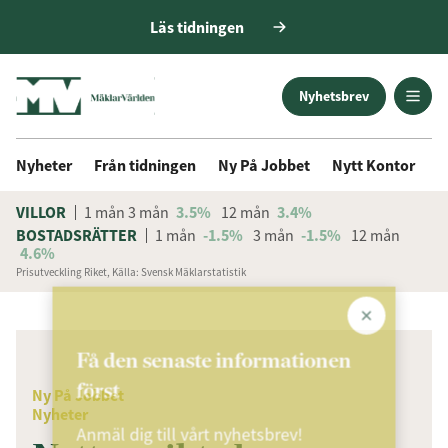
Läs tidningen
Nyhetsbrev
Nyheter
Från tidningen
Ny På Jobbet
Nytt Kontor
D
VILLOR
1 mån
3 mån
3.5%
12 mån
3.4%
BOSTADSRÄTTER
1 mån
-1.5%
3 mån
-1.5%
12 mån
4.6%
Prisutveckling Riket, Källa: Svensk Mäklarstatistik
ANNONS
Få den senaste informationen
först
Ny På Jobbet
Nyheter
Anmäl dig till vårt nyhetsbrev!