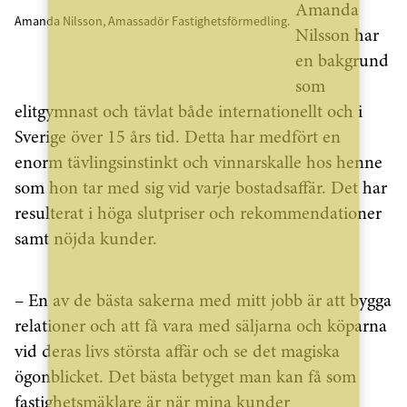
Amanda
Amanda Nilsson, Amassadör Fastighetsförmedling.
Nilsson har
en bakgrund
som
elitgymnast och tävlat både internationellt och i
Sverige över 15 års tid. Detta har medfört en
enorm tävlingsinstinkt och vinnarskalle hos henne
som hon tar med sig vid varje bostadsaffär. Det har
resulterat i höga slutpriser och rekommendationer
samt nöjda kunder.
– En av de bästa sakerna med mitt jobb är att bygga
relationer och att få vara med säljarna och köparna
vid deras livs största affär och se det magiska
ögonblicket. Det bästa betyget man kan få som
fastighetsmäklare är när mina kunder