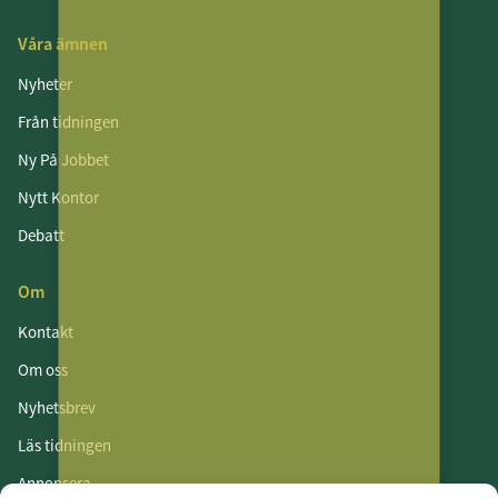
Våra ämnen
Nyheter
Från tidningen
Ny På Jobbet
Nytt Kontor
Debatt
Om
Kontakt
Om oss
Nyhetsbrev
Läs tidningen
Annonsera