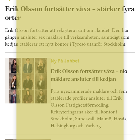
Erik Olsson fortsätter växa – stärker fyra
orter
Erik Olsson fortsätter att rekrytera runt om i landet. Den här
gången ansluter sex mäklare till verksamheten, samtidigt som
kedjan etablerar ett nytt kontor i Tyresö utanför Stockholm.
Ny På Jobbet
Erik Olsson fortsätter växa – nio
mäklare ansluter till kedjan
Fyra nyexaminerade mäklare och fem
etablerade profiler ansluter till Erik
Olsson Fastighetsförmedling.
Rekryteringarna sker till kontor i
Stockholm, Sundsvall, Malmö, Hovås,
Helsingborg och Varberg.