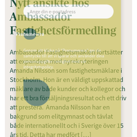
Nytt ansikte hos
Ambassadör
Fastighetsförmedling
Prenumerera
Genom att klicka på "Prenumerera" ger du
Ambassadör Fastighetsmäkleri fortsätter
samtycke till att vi sparar och använder dina
att expandera med nyrekryteringen
personuppgifter i enlighet med vår
integritetspolicy.
Amanda Nilsson som fastighetsmäklare i
Stockholm. Hon är en väldigt uppskattad
mäklare av både kunder och kollegor och
har ett bra försäljningsresultat och ett driv
att prestera. Amanda Nilsson har en
bakgrund som elitgymnast och tävlat
både internationellt och i Sverige över 15
års tid. Detta har medfört […]