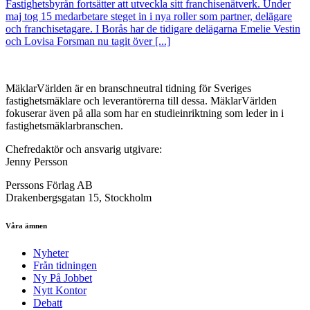
Fastighetsbyrån fortsätter att utveckla sitt franchisenätverk. Under
maj tog 15 medarbetare steget in i nya roller som partner, delägare
och franchisetagare. I Borås har de tidigare delägarna Emelie Vestin
och Lovisa Forsman nu tagit över [...]
MäklarVärlden är en branschneutral tidning för Sveriges
fastighetsmäklare och leverantörerna till dessa. MäklarVärlden
fokuserar även på alla som har en studieinriktning som leder in i
fastighetsmäklarbranschen.
Chefredaktör och ansvarig utgivare:
Jenny Persson
Perssons Förlag AB
Drakenbergsgatan 15, Stockholm
Våra ämnen
Nyheter
Från tidningen
Ny På Jobbet
Nytt Kontor
Debatt