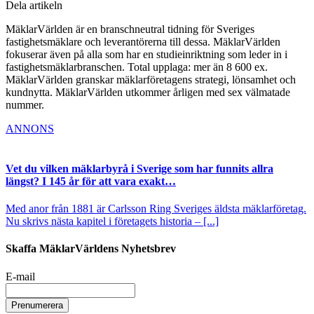
Dela artikeln
MäklarVärlden är en branschneutral tidning för Sveriges
fastighetsmäklare och leverantörerna till dessa. MäklarVärlden
fokuserar även på alla som har en studieinriktning som leder in i
fastighetsmäklarbranschen. Total upplaga: mer än 8 600 ex.
MäklarVärlden granskar mäklarföretagens strategi, lönsamhet och
kundnytta. MäklarVärlden utkommer årligen med sex välmatade
nummer.
ANNONS
Vet du vilken mäklarbyrå i Sverige som har funnits allra
längst? I 145 år för att vara exakt…
Med anor från 1881 är Carlsson Ring Sveriges äldsta mäklarföretag.
Nu skrivs nästa kapitel i företagets historia – [...]
Skaffa MäklarVärldens Nyhetsbrev
E-mail
Prenumerera