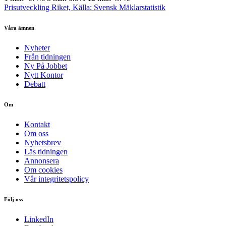
Prisutveckling Riket, Källa: Svensk Mäklarstatistik
Våra ämnen
Nyheter
Från tidningen
Ny På Jobbet
Nytt Kontor
Debatt
Om
Kontakt
Om oss
Nyhetsbrev
Läs tidningen
Annonsera
Om cookies
Vår integritetspolicy
Följ oss
LinkedIn