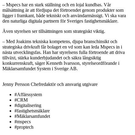
– Mspecs har en stark ställning och en lojal kundbas. Vår
målsättning är att fördjupa det förtroendet genom produkter som
ligger i framkant, både tekniskt och användarmässigt. Vi ska vara
den naturliga digitala partnern för Sveriges fastighetsmäklare.
Även styrelsen ser tillsättningen som strategiskt viktig.
– Med Joakims tekniska kompetens, djupa branschinsikt och
strategiska drivkraft får bolaget en vd som kan leda Mspecs in i
nästa utvecklingsfas. Han har styrelsens fulla förtroende att driva
tillväxt, stärka kunderbjudandet och säkra långsiktig
konkurrenskraft, säger Kenneth Ivarsson, styrelseordförande i
Mäklarsamfundet System i Sverige AB.
Jenny Persson
Chefredaktör och ansvarig utgivare
#Affärssystem
#CRM
#digitalisering
#fastighetsmäklare
#Mäklarsamfundet
#mspecs
#proptech