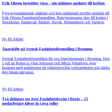
Erik Olsson fortsätter växa – nio mäklare ansluter till kedjan
Fyra nyexaminerade mäklare och fem etablerade profiler ansluter till
Erik Olsson Fastighetsförmedling. Rekryteringarna sker till kontor i
Stockholm, Sundsvall, Malmö, Hovås, Helsingborg och Varberg.
Ny På Jobbet
Ägarskifte på Svensk Fastighetsförmedling i Bromma
Svensk Fastighetsförmedling får nya franchisetagare i Bromma. Den
1 juli tar Rebecca Vitai Johnsson och Mirza Vehabovic över
kontoret med ambitionen att vidareutveckla verksamheten och stärka
den lokala närvaron.
Ny På Jobbet
Två delägare tar över Fastighetsbyrån i Borås – 15
medarbetare kliver in i nya roller