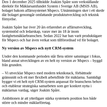
Den 1 december 2025 tillträdde Joakim Spåre som verkställande
direktör för Mäklarsamfundet System i Sverige AB (MSIS AB),
bolaget bakom affärssystemet Mspecs. Utnämningen sker i ett skede
där bolaget genomgår omfattande produktutveckling och teknisk
förnyelse.
Joakim Spåre har över 20 års erfarenhet av affärsutveckling,
systemstöd och ledarskap, varav mer än 18 år inom
fastighetsmäklarbranschen. Sedan 2022 har han varit produktägare
för Mspecs och har även verkat som tillförordnad vd för bolaget.
Ny version av Mspecs och nytt CRM-system
Under den kommande perioden står flera större satsningar i fokus,
bland annat utvecklingen av en helt ny version av Mspecs – byggd
från grunden.
– Vi utvecklar Mspecs med modern teknikstack, förbättrade
gränssnitt och ett mer flexibelt arbetsflöde för mäklarna. Samtidigt
bygger vi ett helt nytt CRM-system anpassat för branschens behov
och etablerar strategiska samarbeten som ger konkret nytta i
mäklarnas vardag, säger Joakim Spåre.
Ambitionen är att ytterligare stärka systemets position hos både
större och mindre mäklarföretag.