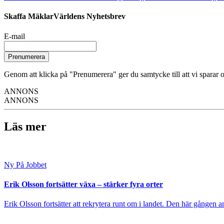
Skaffa MäklarVärldens Nyhetsbrev
E-mail
Prenumerera
Genom att klicka på "Prenumerera" ger du samtycke till att vi sparar o
ANNONS
ANNONS
Läs mer
Ny På Jobbet
Erik Olsson fortsätter växa – stärker fyra orter
Erik Olsson fortsätter att rekrytera runt om i landet. Den här gången a