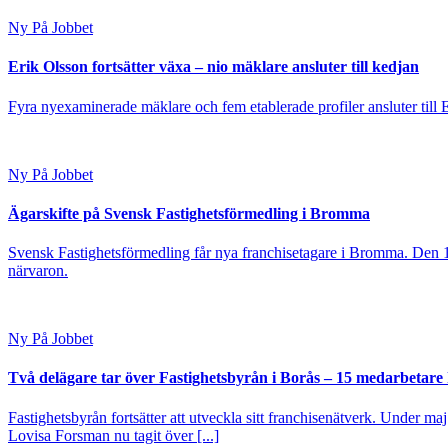
Ny På Jobbet
Erik Olsson fortsätter växa – nio mäklare ansluter till kedjan
Fyra nyexaminerade mäklare och fem etablerade profiler ansluter till
Ny På Jobbet
Ägarskifte på Svensk Fastighetsförmedling i Bromma
Svensk Fastighetsförmedling får nya franchisetagare i Bromma. Den 1
närvaron.
Ny På Jobbet
Två delägare tar över Fastighetsbyrån i Borås – 15 medarbetare kl
Fastighetsbyrån fortsätter att utveckla sitt franchisenätverk. Under ma
Lovisa Forsman nu tagit över [...]