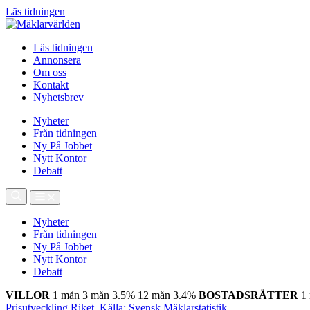
Läs tidningen
Läs tidningen
Annonsera
Om oss
Kontakt
Nyhetsbrev
Nyheter
Från tidningen
Ny På Jobbet
Nytt Kontor
Debatt
Nyheter
Från tidningen
Ny På Jobbet
Nytt Kontor
Debatt
VILLOR
1 mån
3 mån
3.5%
12 mån
3.4%
BOSTADSRÄTTER
1
Prisutveckling Riket, Källa: Svensk Mäklarstatistik