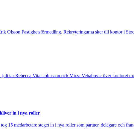
 Erik Olsson Fastighetsförmedling. Rekryteringarna sker till kontor i 
 juli tar Rebecca Vitai Johnsson och Mirza Vehabovic över kontoret me
iver in i nya roller
j tog 15 medarbetare steget in i nya roller som partner, delägare och fra