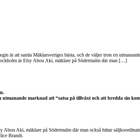
tegin är att samla Mäklarsveriges bästa, och de väljer trots en utmanand
i Stockholm är Elsy Abou Aki, mäklare på Södermalm där man […]
n.
 en utmanande marknad att “satsa på tillväxt och att bredda sin ko
 Elsy Abou Aki, mäklare på Södermalm där man också hittar säljkoordi
ice Brandt.