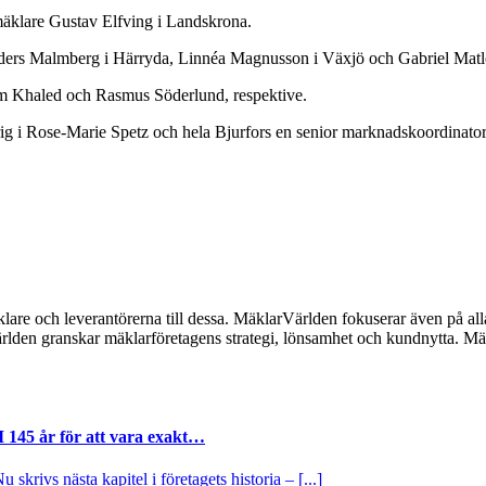
mäklare Gustav Elfving i Landskrona.
Anders Malmberg i Härryda, Linnéa Magnusson i Växjö och Gabriel Matl
am Khaled och Rasmus Söderlund, respektive.
arig i Rose-Marie Spetz och hela Bjurfors en senior marknadskoordina
lare och leverantörerna till dessa. MäklarVärlden fokuserar även på alla
ärlden granskar mäklarföretagens strategi, lönsamhet och kundnytta.
I 145 år för att vara exakt…
krivs nästa kapitel i företagets historia – [...]