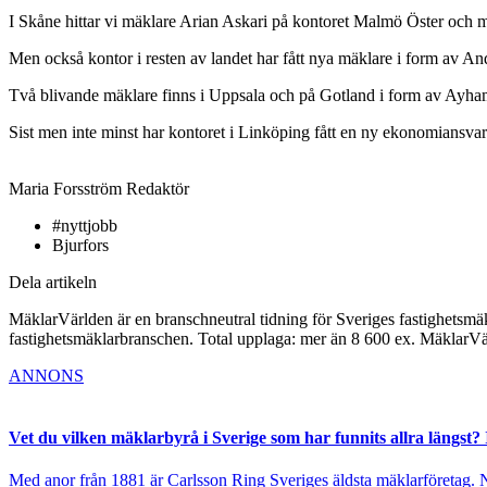
I Skåne hittar vi mäklare Arian Askari på kontoret Malmö Öster och 
Men också kontor i resten av landet har fått nya mäklare i form av 
Två blivande mäklare finns i Uppsala och på Gotland i form av Ayh
Sist men inte minst har kontoret i Linköping fått en ny ekonomiansv
Maria Forsström
Redaktör
#nyttjobb
Bjurfors
Dela artikeln
MäklarVärlden är en branschneutral tidning för Sveriges fastighetsmäk
fastighetsmäklarbranschen. Total upplaga: mer än 8 600 ex. MäklarV
ANNONS
Vet du vilken mäklarbyrå i Sverige som har funnits allra längst? 
Med anor från 1881 är Carlsson Ring Sveriges äldsta mäklarföretag. Nu s