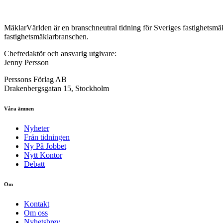
MäklarVärlden är en branschneutral tidning för Sveriges fastighetsmäk
fastighetsmäklarbranschen.
Chefredaktör och ansvarig utgivare:
Jenny Persson
Perssons Förlag AB
Drakenbergsgatan 15, Stockholm
Våra ämnen
Nyheter
Från tidningen
Ny På Jobbet
Nytt Kontor
Debatt
Om
Kontakt
Om oss
Nyhetsbrev