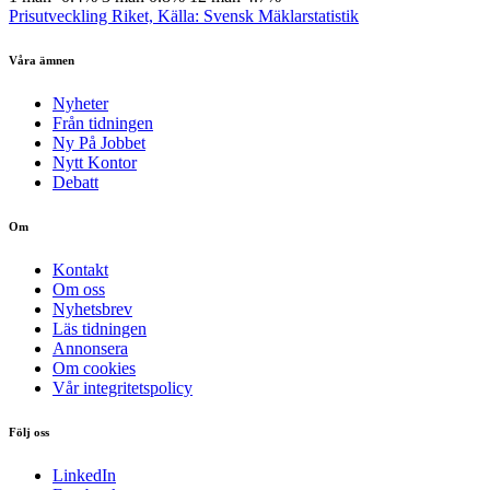
Prisutveckling Riket, Källa: Svensk Mäklarstatistik
Våra ämnen
Nyheter
Från tidningen
Ny På Jobbet
Nytt Kontor
Debatt
Om
Kontakt
Om oss
Nyhetsbrev
Läs tidningen
Annonsera
Om cookies
Vår integritetspolicy
Följ oss
LinkedIn