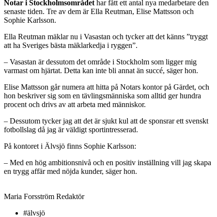
Notar i Stockholmsområdet
har fått ett antal nya medarbetare den
senaste tiden. Tre av dem är Ella Reutman, Elise Mattsson och
Sophie Karlsson.
Ella Reutman mäklar nu i Vasastan och tycker att det känns ”tryggt
att ha Sveriges bästa mäklarkedja i ryggen”.
– Vasastan är dessutom det område i Stockholm som ligger mig
varmast om hjärtat. Detta kan inte bli annat än succé, säger hon.
Elise Mattsson går numera att hitta på Notars kontor på Gärdet, och
hon beskriver sig som en tävlingsmänniska som alltid ger hundra
procent och drivs av att arbeta med människor.
– Dessutom tycker jag att det är sjukt kul att de sponsrar ett svenskt
fotbollslag då jag är väldigt sportintresserad.
På kontoret i Älvsjö finns Sophie Karlsson:
– Med en hög ambitionsnivå och en positiv inställning vill jag skapa
en trygg affär med nöjda kunder, säger hon.
Maria Forsström
Redaktör
#älvsjö