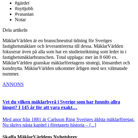
#gärdet
#nyttjobb
#vasastan
Notar
Dela artikeln
MäklarVärlden är en branschneutral tidning för Sveriges
fastighetsmäklare och leverantörerna till dessa. MäklarVärlden
fokuserar även på alla som har en studieinriktning som leder in i
fastighetsmäklarbranschen. Total upplaga: mer än 8 600 ex.
MäklarVärlden granskar mäklarföretagens strategi, lönsamhet och
kundnytta. MäklarVärlden utkommer årligen med sex välmatade
nummer.
ANNONS
Vet du vilken mäklarbyrå i Sverige som har funnits allra
längst? I 145 år för att vara exakt…
Med anor från 1881 är Carlsson Ring Sveriges äldsta mäklarföretag.
Nu skrivs nästa kapitel i företagets historia – [...]
Skaffa MäklarVärldens Nyhetsbrev