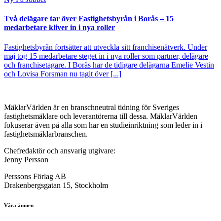
Två delägare tar över Fastighetsbyrån i Borås – 15
medarbetare kliver in i nya roller
Fastighetsbyrån fortsätter att utveckla sitt franchisenätverk. Under
maj tog 15 medarbetare steget in i nya roller som partner, delägare
och franchisetagare. I Borås har de tidigare delägarna Emelie Vestin
och Lovisa Forsman nu tagit över [...]
MäklarVärlden är en branschneutral tidning för Sveriges
fastighetsmäklare och leverantörerna till dessa. MäklarVärlden
fokuserar även på alla som har en studieinriktning som leder in i
fastighetsmäklarbranschen.
Chefredaktör och ansvarig utgivare:
Jenny Persson
Perssons Förlag AB
Drakenbergsgatan 15, Stockholm
Våra ämnen