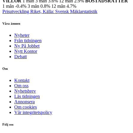
VILLOR
1 mån
3 mån
3.6%
12 mån
2.9%
BOSTADSRÄTTER
1 mån
-0.4%
3 mån
0.8%
12 mån
4.7%
Prisutveckling Riket, Källa: Svensk Mäklarstatistik
Våra ämnen
Nyheter
Från tidningen
Ny På Jobbet
Nytt Kontor
Debatt
Om
Kontakt
Om oss
Nyhetsbrev
Läs tidningen
Annonsera
Om cookies
Vår integritetspolicy
Följ oss