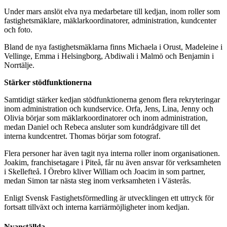
Under mars anslöt elva nya medarbetare till kedjan, inom roller som
fastighetsmäklare, mäklarkoordinatorer, administration, kundcenter
och foto.
Bland de nya fastighetsmäklarna finns Michaela i Orust, Madeleine i
Vellinge, Emma i Helsingborg, Abdiwali i Malmö och Benjamin i
Norrtälje.
Stärker stödfunktionerna
Samtidigt stärker kedjan stödfunktionerna genom flera rekryteringar
inom administration och kundservice. Orfa, Jens, Lina, Jenny och
Olivia börjar som mäklarkoordinatorer och inom administration,
medan Daniel och Rebeca ansluter som kundrådgivare till det
interna kundcentret. Thomas börjar som fotograf.
Flera personer har även tagit nya interna roller inom organisationen.
Joakim, franchisetagare i Piteå, får nu även ansvar för verksamheten
i Skellefteå. I Örebro kliver William och Joacim in som partner,
medan Simon tar nästa steg inom verksamheten i Västerås.
Enligt Svensk Fastighetsförmedling är utvecklingen ett uttryck för
fortsatt tillväxt och interna karriärmöjligheter inom kedjan.
Nyanställda