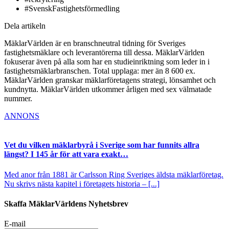
#SvenskFastighetsförmedling
Dela artikeln
MäklarVärlden är en branschneutral tidning för Sveriges
fastighetsmäklare och leverantörerna till dessa. MäklarVärlden
fokuserar även på alla som har en studieinriktning som leder in i
fastighetsmäklarbranschen. Total upplaga: mer än 8 600 ex.
MäklarVärlden granskar mäklarföretagens strategi, lönsamhet och
kundnytta. MäklarVärlden utkommer årligen med sex välmatade
nummer.
ANNONS
Vet du vilken mäklarbyrå i Sverige som har funnits allra
längst? I 145 år för att vara exakt…
Med anor från 1881 är Carlsson Ring Sveriges äldsta mäklarföretag.
Nu skrivs nästa kapitel i företagets historia – [...]
Skaffa MäklarVärldens Nyhetsbrev
E-mail