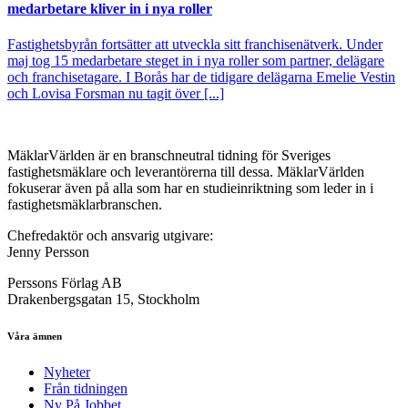
medarbetare kliver in i nya roller
Fastighetsbyrån fortsätter att utveckla sitt franchisenätverk. Under
maj tog 15 medarbetare steget in i nya roller som partner, delägare
och franchisetagare. I Borås har de tidigare delägarna Emelie Vestin
och Lovisa Forsman nu tagit över [...]
MäklarVärlden är en branschneutral tidning för Sveriges
fastighetsmäklare och leverantörerna till dessa. MäklarVärlden
fokuserar även på alla som har en studieinriktning som leder in i
fastighetsmäklarbranschen.
Chefredaktör och ansvarig utgivare:
Jenny Persson
Perssons Förlag AB
Drakenbergsgatan 15, Stockholm
Våra ämnen
Nyheter
Från tidningen
Ny På Jobbet