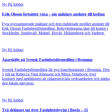
Ny På Jobbet
Erik Olsson fortsätter växa – nio mäklare ansluter till kedjan
Fyra nyexaminerade mäklare och fem etablerade profiler ansluter till
Erik Olsson Fastighetsförmedling. Rekryteringarna sker till kontor i
Stockholm, Sundsvall, Malmö, Hovås, Helsingborg och Varberg.
Ny På Jobbet
Ägarskifte på Svensk Fastighetsförmedling i Bromma
Svensk Fastighetsförmedling får nya franchisetagare i Bromma. Den
1 juli tar Rebecca Vitai Johnsson och Mirza Vehabovic över
kontoret med ambitionen att vidareutveckla verksamheten och stärka
den lokala närvaron.
Ny På Jobbet
Två delägare tar över Fastighetsbyrån i Borås – 15