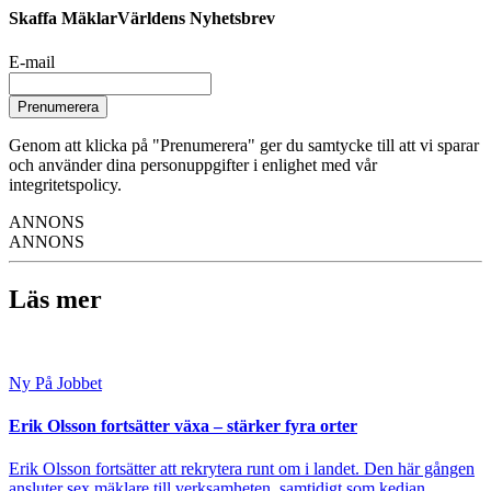
Skaffa MäklarVärldens Nyhetsbrev
E-mail
Prenumerera
Genom att klicka på "Prenumerera" ger du samtycke till att vi sparar
och använder dina personuppgifter i enlighet med vår
integritetspolicy.
ANNONS
ANNONS
Läs mer
Ny På Jobbet
Erik Olsson fortsätter växa – stärker fyra orter
Erik Olsson fortsätter att rekrytera runt om i landet. Den här gången
ansluter sex mäklare till verksamheten, samtidigt som kedjan