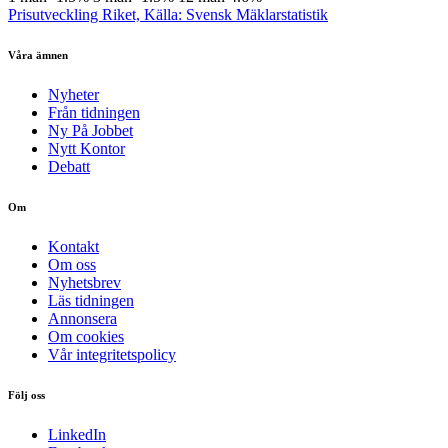
Prisutveckling Riket, Källa: Svensk Mäklarstatistik
Våra ämnen
Nyheter
Från tidningen
Ny På Jobbet
Nytt Kontor
Debatt
Om
Kontakt
Om oss
Nyhetsbrev
Läs tidningen
Annonsera
Om cookies
Vår integritetspolicy
Följ oss
LinkedIn