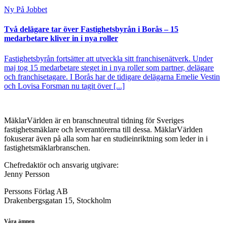
Ny På Jobbet
Två delägare tar över Fastighetsbyrån i Borås – 15
medarbetare kliver in i nya roller
Fastighetsbyrån fortsätter att utveckla sitt franchisenätverk. Under
maj tog 15 medarbetare steget in i nya roller som partner, delägare
och franchisetagare. I Borås har de tidigare delägarna Emelie Vestin
och Lovisa Forsman nu tagit över [...]
MäklarVärlden är en branschneutral tidning för Sveriges
fastighetsmäklare och leverantörerna till dessa. MäklarVärlden
fokuserar även på alla som har en studieinriktning som leder in i
fastighetsmäklarbranschen.
Chefredaktör och ansvarig utgivare:
Jenny Persson
Perssons Förlag AB
Drakenbergsgatan 15, Stockholm
Våra ämnen