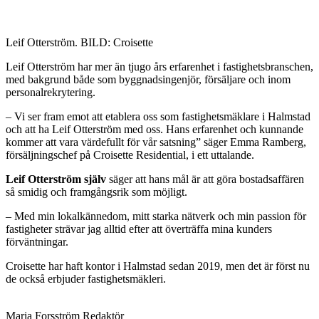
Leif Otterström. BILD: Croisette
Leif Otterström har mer än tjugo års erfarenhet i fastighetsbranschen,
med bakgrund både som byggnadsingenjör, försäljare och inom
personalrekrytering.
– Vi ser fram emot att etablera oss som fastighetsmäklare i Halmstad
och att ha Leif Otterström med oss. Hans erfarenhet och kunnande
kommer att vara värdefullt för vår satsning” säger Emma Ramberg,
försäljningschef på Croisette Residential, i ett uttalande.
Leif Otterström själv
säger att hans mål är att göra bostadsaffären
så smidig och framgångsrik som möjligt.
– Med min lokalkännedom, mitt starka nätverk och min passion för
fastigheter strävar jag alltid efter att överträffa mina kunders
förväntningar.
Croisette har haft kontor i Halmstad sedan 2019, men det är först nu
de också erbjuder fastighetsmäkleri.
Maria Forsström
Redaktör