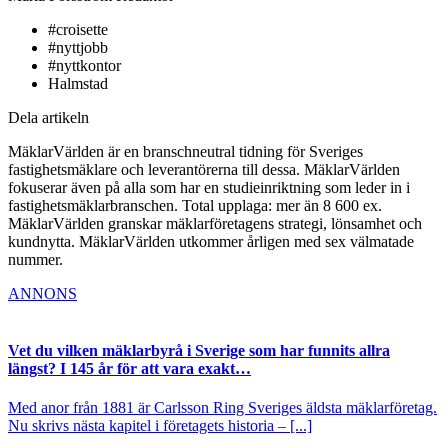
#croisette
#nyttjobb
#nyttkontor
Halmstad
Dela artikeln
MäklarVärlden är en branschneutral tidning för Sveriges
fastighetsmäklare och leverantörerna till dessa. MäklarVärlden
fokuserar även på alla som har en studieinriktning som leder in i
fastighetsmäklarbranschen. Total upplaga: mer än 8 600 ex.
MäklarVärlden granskar mäklarföretagens strategi, lönsamhet och
kundnytta. MäklarVärlden utkommer årligen med sex välmatade
nummer.
ANNONS
Vet du vilken mäklarbyrå i Sverige som har funnits allra
längst? I 145 år för att vara exakt…
Med anor från 1881 är Carlsson Ring Sveriges äldsta mäklarföretag.
Nu skrivs nästa kapitel i företagets historia – [...]