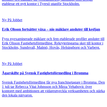
etablerar ett nytt kontor i Tyresö utanför Stockholm.
Ny På Jobbet
Erik Olsson fortsätter växa – nio mäklare ansluter till kedjan
Fyra nyexaminerade mäklare och fem etablerade profiler ansluter till
Erik Olsson Fastighetsförmedling. Rekryteringarna sker till kontor i
Stockholm, Sundsvall, Malmö, Hovås, Helsingborg och Varberg.
Ny På Jobbet
Ägarskifte på Svensk Fastighetsförmedling i Bromma
Svensk Fastighetsförmedling får nya franchisetagare i Bromma. Den
1 juli tar Rebecca Vitai Johnsson och Mirza Vehabovic över
kontoret med ambitionen att vidareutveckla verksamheten och stärka
den lokala närvaron.