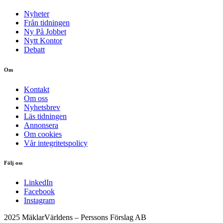
Nyheter
Från tidningen
Ny På Jobbet
Nytt Kontor
Debatt
Om
Kontakt
Om oss
Nyhetsbrev
Läs tidningen
Annonsera
Om cookies
Vår integritetspolicy
Följ oss
LinkedIn
Facebook
Instagram
2025 MäklarVärldens – Perssons Förslag AB