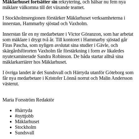
Mäklarhuset fortsätter sin
rekrytering, och hälsar nu fem nya
mäklare välkomna till det växande teamet.
I Stockholmsregionen förstärker Mäklarhuset verksamheterna i
innerstan, Hammarby sjöstad och Vaxholm.
Innerstan får en ny medarbetare i Victor Göranzon, som har arbetat
som mäklare i drygt två år. Till kontoret i Hammarby sjöstad går
Firas Pascha, som nyligen avslutat sina studier i Gävle, och
skärgårdsförorten Vaxholm får förstärkning i form av likaledes
nyutexaminerade Sandra Robinson. De båda startar alltså sina
mäklarkarriärer hos Mäklarhuset.
I övriga landet är det Sundsvall och Härryda utanför Göteborg som
får nya medarbetare i Kristofer Lönnå norrut och Malin Andersson
västerut.
Maria Forsström
Redaktör
#härryda
#nyttjobb
Mäklarhuset
Stockholm
Sundsvall