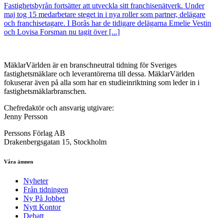
Fastighetsbyrån fortsätter att utveckla sitt franchisenätverk. Under
maj tog 15 medarbetare steget in i nya roller som partner, delägare
och franchisetagare. I Borås har de tidigare delägarna Emelie Vestin
och Lovisa Forsman nu tagit över [...]
MäklarVärlden är en branschneutral tidning för Sveriges
fastighetsmäklare och leverantörerna till dessa. MäklarVärlden
fokuserar även på alla som har en studieinriktning som leder in i
fastighetsmäklarbranschen.
Chefredaktör och ansvarig utgivare:
Jenny Persson
Perssons Förlag AB
Drakenbergsgatan 15, Stockholm
Våra ämnen
Nyheter
Från tidningen
Ny På Jobbet
Nytt Kontor
Debatt