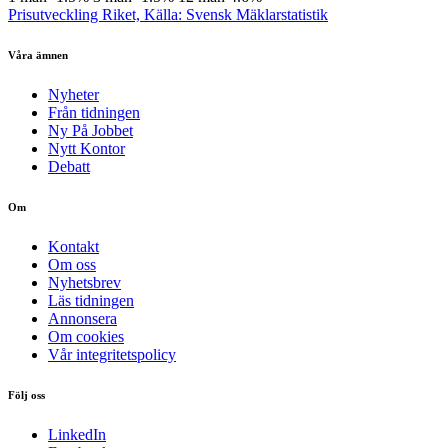
Prisutveckling Riket, Källa: Svensk Mäklarstatistik
Våra ämnen
Nyheter
Från tidningen
Ny På Jobbet
Nytt Kontor
Debatt
Om
Kontakt
Om oss
Nyhetsbrev
Läs tidningen
Annonsera
Om cookies
Vår integritetspolicy
Följ oss
LinkedIn