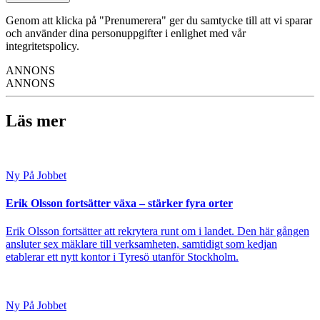
Genom att klicka på "Prenumerera" ger du samtycke till att vi sparar
och använder dina personuppgifter i enlighet med vår
integritetspolicy.
ANNONS
ANNONS
Läs mer
Ny På Jobbet
Erik Olsson fortsätter växa – stärker fyra orter
Erik Olsson fortsätter att rekrytera runt om i landet. Den här gången
ansluter sex mäklare till verksamheten, samtidigt som kedjan
etablerar ett nytt kontor i Tyresö utanför Stockholm.
Ny På Jobbet