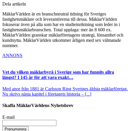
Dela artikeln
MäklarVärlden är en branschneutral tidning för Sveriges
fastighetsmäklare och leverantörerna till dessa. MäklarVärlden
fokuserar även på alla som har en studieinriktning som leder in i
fastighetsmäklarbranschen. Total upplaga: mer än 8 600 ex.
MäklarVärlden granskar mäklarföretagens strategi, lönsamhet och
kundnytta. MäklarVärlden utkommer årligen med sex välmatade
nummer.
ANNONS
Vet du vilken mäklarbyrå i Sverige som har funnits allra
längst? I 145 år för att vara exakt…
Med anor från 1881 är Carlsson Ring Sveriges äldsta mäklarföretag.
Nu skrivs nästa kapitel i företagets historia – [...]
Skaffa MäklarVärldens Nyhetsbrev
E-mail
Prenumerera