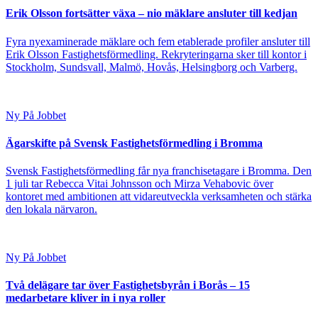
Erik Olsson fortsätter växa – nio mäklare ansluter till kedjan
Fyra nyexaminerade mäklare och fem etablerade profiler ansluter till
Erik Olsson Fastighetsförmedling. Rekryteringarna sker till kontor i
Stockholm, Sundsvall, Malmö, Hovås, Helsingborg och Varberg.
Ny På Jobbet
Ägarskifte på Svensk Fastighetsförmedling i Bromma
Svensk Fastighetsförmedling får nya franchisetagare i Bromma. Den
1 juli tar Rebecca Vitai Johnsson och Mirza Vehabovic över
kontoret med ambitionen att vidareutveckla verksamheten och stärka
den lokala närvaron.
Ny På Jobbet
Två delägare tar över Fastighetsbyrån i Borås – 15
medarbetare kliver in i nya roller