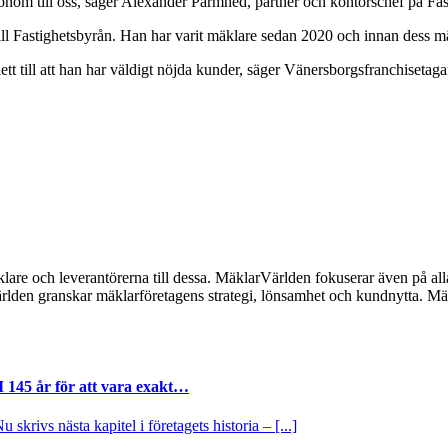
er honom till oss, säger Alexander Parmhed, partner och kontorschef på F
till Fastighetsbyrån. Han har varit mäklare sedan 2020 och innan dess m
r lett till att han har väldigt nöjda kunder, säger Vänersborgsfranchiseta
lare och leverantörerna till dessa. MäklarVärlden fokuserar även på alla
ärlden granskar mäklarföretagens strategi, lönsamhet och kundnytta.
I 145 år för att vara exakt…
krivs nästa kapitel i företagets historia – [...]