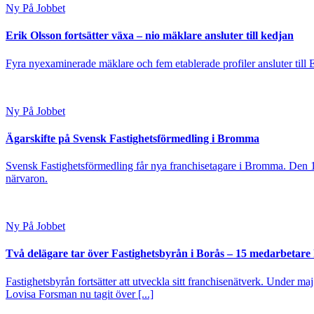
Ny På Jobbet
Erik Olsson fortsätter växa – nio mäklare ansluter till kedjan
Fyra nyexaminerade mäklare och fem etablerade profiler ansluter till
Ny På Jobbet
Ägarskifte på Svensk Fastighetsförmedling i Bromma
Svensk Fastighetsförmedling får nya franchisetagare i Bromma. Den 1
närvaron.
Ny På Jobbet
Två delägare tar över Fastighetsbyrån i Borås – 15 medarbetare kl
Fastighetsbyrån fortsätter att utveckla sitt franchisenätverk. Under ma
Lovisa Forsman nu tagit över [...]