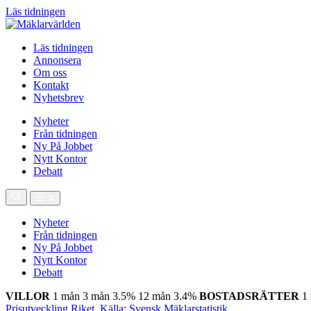
Läs tidningen
Läs tidningen
Annonsera
Om oss
Kontakt
Nyhetsbrev
Nyheter
Från tidningen
Ny På Jobbet
Nytt Kontor
Debatt
Nyheter
Från tidningen
Ny På Jobbet
Nytt Kontor
Debatt
VILLOR
1 mån
3 mån
3.5%
12 mån
3.4%
BOSTADSRÄTTER
1
Prisutveckling Riket, Källa: Svensk Mäklarstatistik