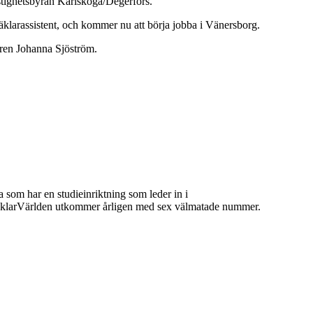
astighetsbyrån Karlskoga/Degerfors.
äklarassistent, och kommer nu att börja jobba i Vänersborg.
garen Johanna Sjöström.
 som har en studieinriktning som leder in i
 MäklarVärlden utkommer årligen med sex välmatade nummer.