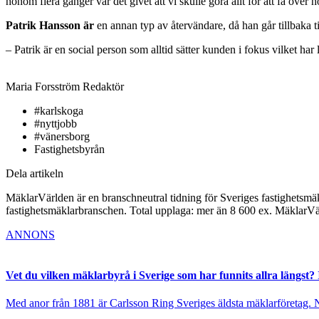
honom flera gånger var det givet att vi skulle göra allt för att få öv
Patrik Hansson är
en annan typ av återvändare, då han går tillbaka 
– Patrik är en social person som alltid sätter kunden i fokus vilket ha
Maria Forsström
Redaktör
#karlskoga
#nyttjobb
#vänersborg
Fastighetsbyrån
Dela artikeln
MäklarVärlden är en branschneutral tidning för Sveriges fastighetsmäk
fastighetsmäklarbranschen. Total upplaga: mer än 8 600 ex. MäklarV
ANNONS
Vet du vilken mäklarbyrå i Sverige som har funnits allra längst? 
Med anor från 1881 är Carlsson Ring Sveriges äldsta mäklarföretag. Nu s