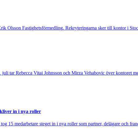
 Erik Olsson Fastighetsförmedling. Rekryteringarna sker till kontor i 
 juli tar Rebecca Vitai Johnsson och Mirza Vehabovic över kontoret me
iver in i nya roller
j tog 15 medarbetare steget in i nya roller som partner, delägare och fra