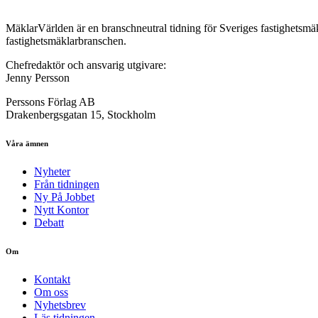
MäklarVärlden är en branschneutral tidning för Sveriges fastighetsmäk
fastighetsmäklarbranschen.
Chefredaktör och ansvarig utgivare:
Jenny Persson
Perssons Förlag AB
Drakenbergsgatan 15, Stockholm
Våra ämnen
Nyheter
Från tidningen
Ny På Jobbet
Nytt Kontor
Debatt
Om
Kontakt
Om oss
Nyhetsbrev
Läs tidningen