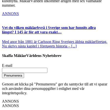
kundnytta. MäklarVärlden utkommer årligen med sex välmatade
nummer.
ANNONS
Vet du vilken mäklarbyrå i Sverige som har funnits allra
längst? I 145 år för att vara exakt…
Med anor från 1881 är Carlsson Ring Sveriges äldsta mäklarföretag.
Nu skrivs nästa kapitel i företagets historia – [...]
Skaffa MäklarVärldens Nyhetsbrev
E-mail
Prenumerera
Genom att klicka på "Prenumerera" ger du samtycke till att vi sparar
och använder dina personuppgifter i enlighet med vår
integritetspolicy.
ANNONS
ANNONS