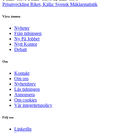
Prisutveckling Riket, Källa: Svensk Mäklarstatistik
Våra ämnen
Nyheter
Från tidningen
Ny På Jobbet
Nytt Kontor
Debatt
Om
Kontakt
Om oss
Nyhetsbrev
Läs tidningen
Annonsera
Om cookies
Vår integritetspolicy
Följ oss
LinkedIn