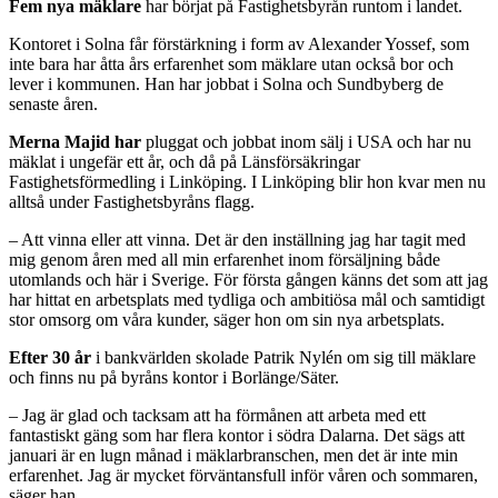
Fem nya mäklare
har börjat på Fastighetsbyrån runtom i landet.
Kontoret i Solna får förstärkning i form av Alexander Yossef, som
inte bara har åtta års erfarenhet som mäklare utan också bor och
lever i kommunen. Han har jobbat i Solna och Sundbyberg de
senaste åren.
Merna Majid har
pluggat och jobbat inom sälj i USA och har nu
mäklat i ungefär ett år, och då på Länsförsäkringar
Fastighetsförmedling i Linköping. I Linköping blir hon kvar men nu
alltså under Fastighetsbyråns flagg.
– Att vinna eller att vinna. Det är den inställning jag har tagit med
mig genom åren med all min erfarenhet inom försäljning både
utomlands och här i Sverige. För första gången känns det som att jag
har hittat en arbetsplats med tydliga och ambitiösa mål och samtidigt
stor omsorg om våra kunder, säger hon om sin nya arbetsplats.
Efter 30 år
i bankvärlden skolade Patrik Nylén om sig till mäklare
och finns nu på byråns kontor i Borlänge/Säter.
– Jag är glad och tacksam att ha förmånen att arbeta med ett
fantastiskt gäng som har flera kontor i södra Dalarna. Det sägs att
januari är en lugn månad i mäklarbranschen, men det är inte min
erfarenhet. Jag är mycket förväntansfull inför våren och sommaren,
säger han.