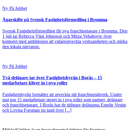
Ny På Jobbet
Ägarskifte på Svensk Fastighetsförmedling i Bromma
Svensk Fastighetsförmedling får nya franchisetagare i Bromma. Den
1 juli tar Rebecca Vitai Johnsson och Mirza Vehabovic över
kontoret med ambitionen att vidareutveckla verksamheten och stärka
den lokala närvaron.
Ny På Jobbet
Två delägare tar över Fastighetsbyrån i Borås – 15
medarbetare kliver in i nya roller
Fastighetsbyrån fortsätter att utveckla sitt franchisenätverk. Under
maj tog 15 medarbetare steget in i nya roller som partner, delägare
och franchisetagare. I Borås har de tidigare delägarna Emelie Vestin
och Lovisa Forsman nu tagit över [...]
MäklarVärlden är en branschneutral tidning för Sveriges