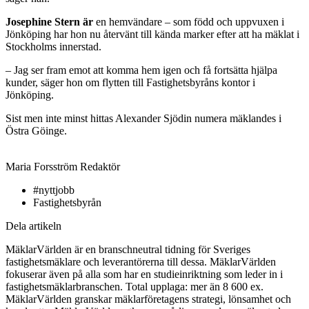
Josephine Stern är
en hemvändare – som född och uppvuxen i
Jönköping har hon nu återvänt till kända marker efter att ha mäklat i
Stockholms innerstad.
– Jag ser fram emot att komma hem igen och få fortsätta hjälpa
kunder, säger hon om flytten till Fastighetsbyråns kontor i
Jönköping.
Sist men inte minst hittas Alexander Sjödin numera mäklandes i
Östra Göinge.
Maria Forsström
Redaktör
#nyttjobb
Fastighetsbyrån
Dela artikeln
MäklarVärlden är en branschneutral tidning för Sveriges
fastighetsmäklare och leverantörerna till dessa. MäklarVärlden
fokuserar även på alla som har en studieinriktning som leder in i
fastighetsmäklarbranschen. Total upplaga: mer än 8 600 ex.
MäklarVärlden granskar mäklarföretagens strategi, lönsamhet och