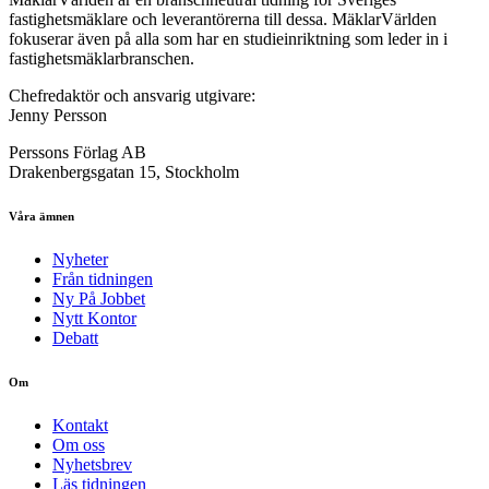
fastighetsmäklare och leverantörerna till dessa. MäklarVärlden
fokuserar även på alla som har en studieinriktning som leder in i
fastighetsmäklarbranschen.
Chefredaktör och ansvarig utgivare:
Jenny Persson
Perssons Förlag AB
Drakenbergsgatan 15, Stockholm
Våra ämnen
Nyheter
Från tidningen
Ny På Jobbet
Nytt Kontor
Debatt
Om
Kontakt
Om oss
Nyhetsbrev
Läs tidningen