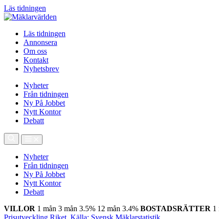
Läs tidningen
Läs tidningen
Annonsera
Om oss
Kontakt
Nyhetsbrev
Nyheter
Från tidningen
Ny På Jobbet
Nytt Kontor
Debatt
Nyheter
Från tidningen
Ny På Jobbet
Nytt Kontor
Debatt
VILLOR
1 mån
3 mån
3.5%
12 mån
3.4%
BOSTADSRÄTTER
1
Prisutveckling Riket, Källa: Svensk Mäklarstatistik