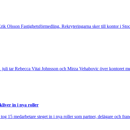
 Erik Olsson Fastighetsförmedling. Rekryteringarna sker till kontor i 
 juli tar Rebecca Vitai Johnsson och Mirza Vehabovic över kontoret me
iver in i nya roller
j tog 15 medarbetare steget in i nya roller som partner, delägare och fra