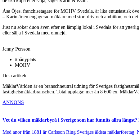
de ska köpa eller sälja, säger Karin Nilsson.
Åsa Öjes, franchisetagare för MOHV Svedala, är lika entusiastisk öve
– Karin är en engagerad mäklare med stort driv och ambition, och det 
Just nu söker duon även efter en lämplig lokal i Svedala för att ytterl
eller sälja i Svedala med omnejd.
Jenny Persson
#pånyplats
MOHV
Dela artikeln
MäklarVärlden är en branschneutral tidning för Sveriges fastighetsmäk
fastighetsmäklarbranschen. Total upplaga: mer än 8 600 ex. MäklarV
ANNONS
Vet du vilken mäklarbyrå i Sverige som har funnits allra längst? 
Med anor från 1881 är Carlsson Ring Sveriges äldsta mäklarföretag. Nu s