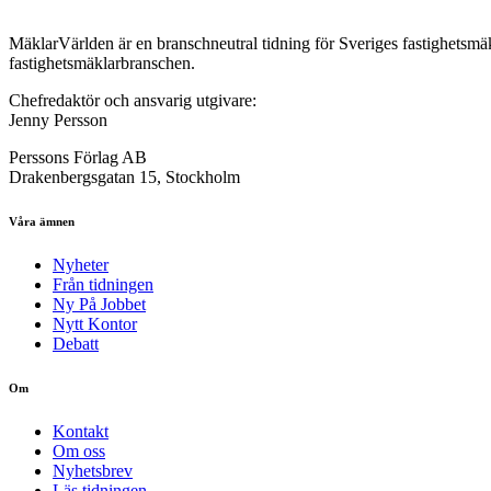
MäklarVärlden är en branschneutral tidning för Sveriges fastighetsmäk
fastighetsmäklarbranschen.
Chefredaktör och ansvarig utgivare:
Jenny Persson
Perssons Förlag AB
Drakenbergsgatan 15, Stockholm
Våra ämnen
Nyheter
Från tidningen
Ny På Jobbet
Nytt Kontor
Debatt
Om
Kontakt
Om oss
Nyhetsbrev
Läs tidningen