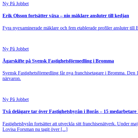
Ny På Jobbet
Erik Olsson fortsätter växa – nio mäklare ansluter till kedjan
Fyra nyexaminerade mäklare och fem etablerade profiler ansluter till
Ny På Jobbet
Ägarskifte på Svensk Fastighetsförmedling i Bromma
Svensk Fastighetsförmedling får nya franchisetagare i Bromma. Den 1
närvaron.
Ny På Jobbet
Två delägare tar över Fastighetsbyrån i Borås – 15 medarbetare kl
Fastighetsbyrån fortsätter att utveckla sitt franchisenätverk. Under ma
Lovisa Forsman nu tagit över [...]