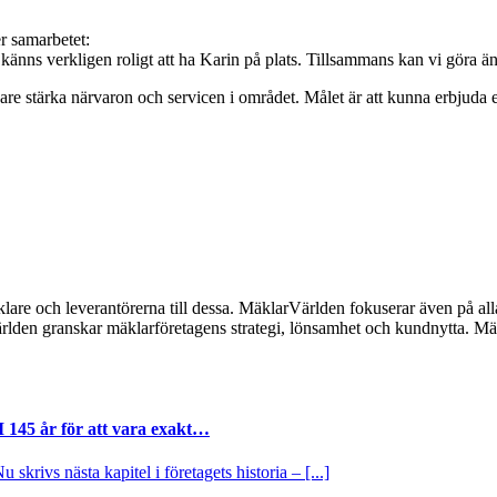
r samarbetet:
känns verkligen roligt att ha Karin på plats. Tillsammans kan vi göra ä
igare stärka närvaron och servicen i området. Målet är att kunna erbjuda 
lare och leverantörerna till dessa. MäklarVärlden fokuserar även på alla
ärlden granskar mäklarföretagens strategi, lönsamhet och kundnytta.
I 145 år för att vara exakt…
krivs nästa kapitel i företagets historia – [...]