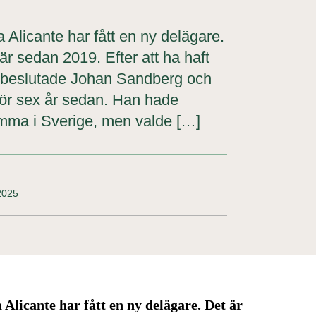
licante har fått en ny delägare.
r sedan 2019. Efter att ha haft
år beslutade Johan Sandberg och
 för sex år sedan. Han hade
emma i Sverige, men valde […]
2025
licante har fått en ny delägare. Det är