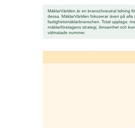
MäklarVärlden är en branschneutral tidning för
dessa. MäklarVärlden fokuserar även på alla s
fastighetsmäklarbranschen. Total upplaga: m
mäklarföretagens strategi, lönsamhet och ku
välmatade nummer.