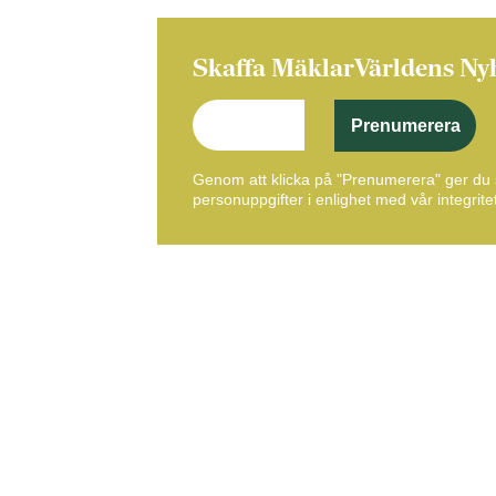
Skaffa MäklarVärldens Ny
Prenumerera
Genom att klicka på "Prenumerera" ger du s
personuppgifter i enlighet med vår integritet