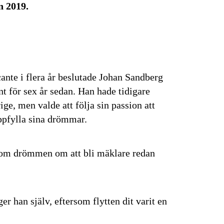
n 2019.
cante i flera år beslutade Johan Sandberg
nt för sex år sedan. Han hade tidigare
e, men valde att följa sin passion att
uppfylla sina drömmar.
rsom drömmen om att bli mäklare redan
er han själv, eftersom flytten dit varit en