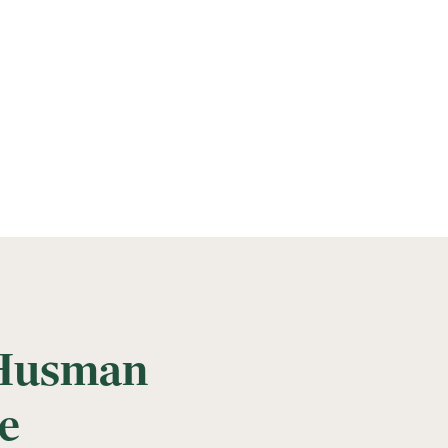
 Husman
e