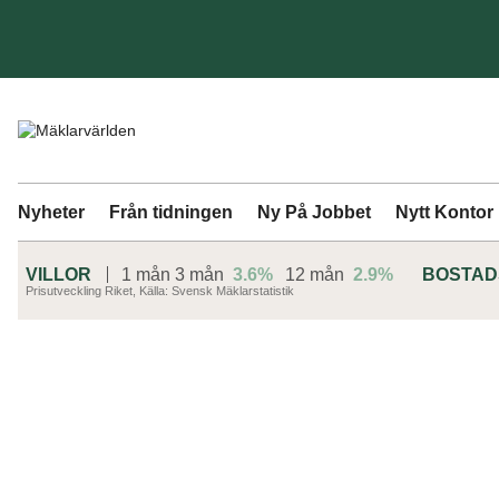
Nyheter
Från tidningen
Ny På Jobbet
Nytt Kontor
VILLOR
1 mån
3 mån
3.6%
12 mån
2.9%
BOSTA
Prisutveckling Riket, Källa: Svensk Mäklarstatistik