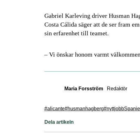
Gabriel Karleving driver Husman Hag
Costa Cálida säger att de ser fram em
sin erfarenhet till teamet.
– Vi önskar honom varmt välkommen
Maria Forsström
Redaktör
#alicante
#husmanhagberg
#nyttjobb
Spani
Dela artikeln