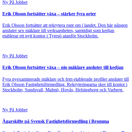
Ny På Jobbet
Erik Olsson fortsätter växa – stärker fyra orter
Erik Olsson fortsätter att rekrytera runt om i landet. Den här gången
ansluter sex mäklare till verksamheten, samtidigt som kedjan
etablerar ett nytt kontor i Tyresö utanför Stockholm.
Ny På Jobbet
Erik Olsson fortsätter växa – nio mäklare ansluter till kedjan
Fyra nyexaminerade mäklare och fem etablerade profiler ansluter till
Erik Olsson Fastighetsförmedling. Rekryteringarna sker till kontor i
Stockholm, Sundsvall, Malmö, Hovås, Helsingborg och Varberg.
Ny På Jobbet
Ägarskifte på Svensk Fastighetsförmedling i Bromma