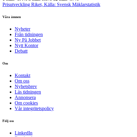
Prisutveckling Riket, Källa: Svensk Mäklarstatistik
Våra ämnen
Nyheter
Från tidningen
Ny På Jobbet
Nytt Kontor
Debatt
Om
Kontakt
Om oss
Nyhetsbrev
Läs tidningen
Annonsera
Om cookies
Vår integritetspolicy
Följ oss
LinkedIn