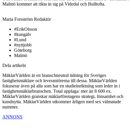
Malmö kommer att rikta in sig på Videdal och Bulltofta.
Maria Forsström
Redaktör
#ErikOlsson
#kungälv
#Lund
#nyttjobb
Göteborg
Malmö
Dela artikeln
MäklarVärlden är en branschneutral tidning för Sveriges
fastighetsmäklare och leverantörerna till dessa. MäklarVärlden
fokuserar även på alla som har en studieinriktning som leder in i
fastighetsmäklarbranschen. Total upplaga: mer än 8 600 ex.
MäklarVärlden granskar mäklarföretagens strategi, lönsamhet och
kundnytta. MäklarVärlden utkommer årligen med sex välmatade
nummer.
ANNONS