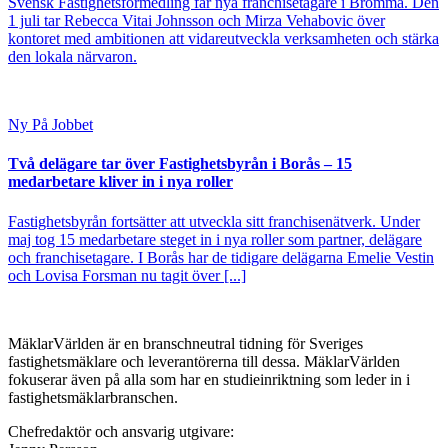
Svensk Fastighetsförmedling får nya franchisetagare i Bromma. Den
1 juli tar Rebecca Vitai Johnsson och Mirza Vehabovic över
kontoret med ambitionen att vidareutveckla verksamheten och stärka
den lokala närvaron.
Ny På Jobbet
Två delägare tar över Fastighetsbyrån i Borås – 15
medarbetare kliver in i nya roller
Fastighetsbyrån fortsätter att utveckla sitt franchisenätverk. Under
maj tog 15 medarbetare steget in i nya roller som partner, delägare
och franchisetagare. I Borås har de tidigare delägarna Emelie Vestin
och Lovisa Forsman nu tagit över [...]
MäklarVärlden är en branschneutral tidning för Sveriges
fastighetsmäklare och leverantörerna till dessa. MäklarVärlden
fokuserar även på alla som har en studieinriktning som leder in i
fastighetsmäklarbranschen.
Chefredaktör och ansvarig utgivare: