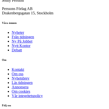
Jenny Persson
Perssons Förlag AB
Drakenbergsgatan 15, Stockholm
Våra ämnen
Nyheter
Från tidningen
Ny På Jobbet
Nytt Kontor
Debatt
Om
Kontakt
Om oss
Nyhetsbrev
Läs tidningen
Annonsera
Om cookies
Vår integritetspolicy
Följ oss