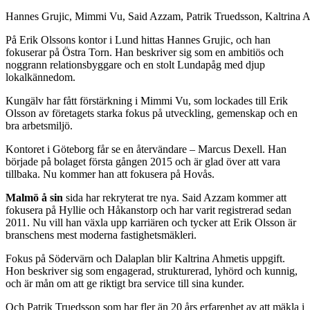
Hannes Grujic, Mimmi Vu, Said Azzam, Patrik Truedsson, Kaltrina 
På Erik Olssons kontor i Lund hittas Hannes Grujic, och han
fokuserar på Östra Torn. Han beskriver sig som en ambitiös och
noggrann relationsbyggare och en stolt Lundapåg med djup
lokalkännedom.
Kungälv har fått förstärkning i Mimmi Vu, som lockades till Erik
Olsson av företagets starka fokus på utveckling, gemenskap och en
bra arbetsmiljö.
Kontoret i Göteborg får se en återvändare – Marcus Dexell. Han
började på bolaget första gången 2015 och är glad över att vara
tillbaka. Nu kommer han att fokusera på Hovås.
Malmö å sin
sida har rekryterat tre nya. Said Azzam kommer att
fokusera på Hyllie och Håkanstorp och har varit registrerad sedan
2011. Nu vill han växla upp karriären och tycker att Erik Olsson är
branschens mest moderna fastighetsmäkleri.
Fokus på Södervärn och Dalaplan blir Kaltrina Ahmetis uppgift.
Hon beskriver sig som engagerad, strukturerad, lyhörd och kunnig,
och är mån om att ge riktigt bra service till sina kunder.
Och Patrik Truedsson som har fler än 20 års erfarenhet av att mäkla i