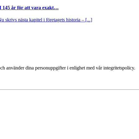
I 145 år för att vara exakt…
krivs nästa kapitel i företagets historia – [...]
ch använder dina personuppgifter i enlighet med vår integritetspolicy.