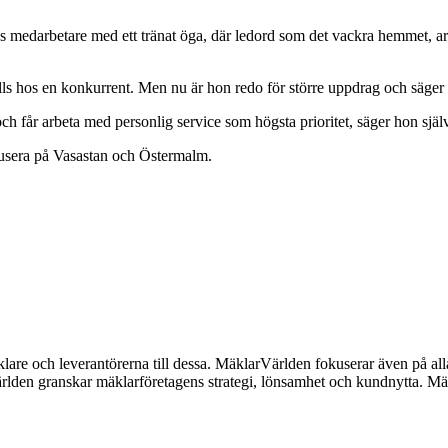
edarbetare med ett tränat öga, där ledord som det vackra hemmet, arkit
ttills hos en konkurrent. Men nu är hon redo för större uppdrag och säge
 och får arbeta med personlig service som högsta prioritet, säger hon sjä
kusera på Vasastan och Östermalm.
lare och leverantörerna till dessa. MäklarVärlden fokuserar även på alla
ärlden granskar mäklarföretagens strategi, lönsamhet och kundnytta.