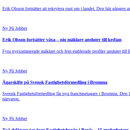
Erik Olsson fortsätter att rekrytera runt om i landet. Den här gången a
Ny På Jobbet
Erik Olsson fortsätter växa – nio mäklare ansluter till kedjan
Fyra nyexaminerade mäklare och fem etablerade profiler ansluter till
Ny På Jobbet
Ägarskifte på Svensk Fastighetsförmedling i Bromma
Svensk Fastighetsförmedling får nya franchisetagare i Bromma. Den 1
närvaron.
Ny På Jobbet
Två delägare tar över Fastighetsbyrån i Borås – 15 medarbetare kl