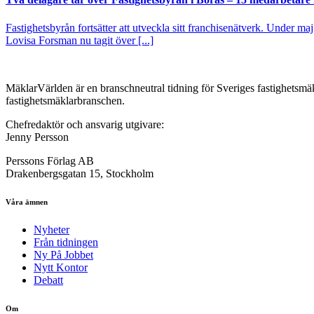
Fastighetsbyrån fortsätter att utveckla sitt franchisenätverk. Under ma
Lovisa Forsman nu tagit över [...]
MäklarVärlden är en branschneutral tidning för Sveriges fastighetsmäk
fastighetsmäklarbranschen.
Chefredaktör och ansvarig utgivare:
Jenny Persson
Perssons Förlag AB
Drakenbergsgatan 15, Stockholm
Våra ämnen
Nyheter
Från tidningen
Ny På Jobbet
Nytt Kontor
Debatt
Om