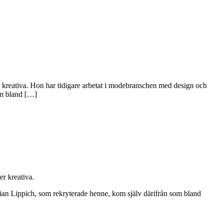
r kreativa. Hon har tidigare arbetat i modebranschen med design och
om bland […]
r kreativa.
tian Lippich, som rekryterade henne, kom själv därifrån som bland