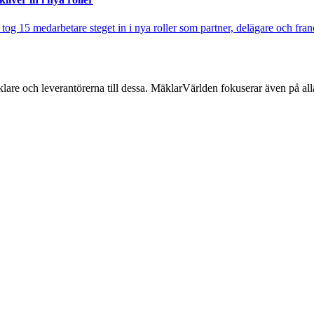
j tog 15 medarbetare steget in i nya roller som partner, delägare och fra
lare och leverantörerna till dessa. MäklarVärlden fokuserar även på alla