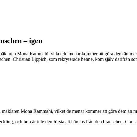
nschen – igen
rska mäklaren Mona Rammahi, vilket de menar kommer att göra dem än me
anschen. Christian Lippich, som rekryterade henne, kom själv därifrån s
rska mäklaren Mona Rammahi, vilket de menar kommer att göra dem än me
kling, och hon är inte den första att hämtas från den branschen. Chris