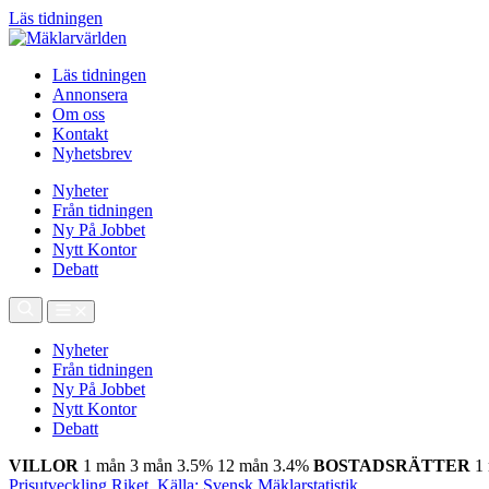
Läs tidningen
Läs tidningen
Annonsera
Om oss
Kontakt
Nyhetsbrev
Nyheter
Från tidningen
Ny På Jobbet
Nytt Kontor
Debatt
Nyheter
Från tidningen
Ny På Jobbet
Nytt Kontor
Debatt
VILLOR
1 mån
3 mån
3.5%
12 mån
3.4%
BOSTADSRÄTTER
1
Prisutveckling Riket, Källa: Svensk Mäklarstatistik