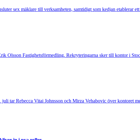
nsluter sex mäklare till verksamheten, samtidigt som kedjan etablerar et
 Erik Olsson Fastighetsförmedling. Rekryteringarna sker till kontor i 
 juli tar Rebecca Vitai Johnsson och Mirza Vehabovic över kontoret me
iver in i nya roller