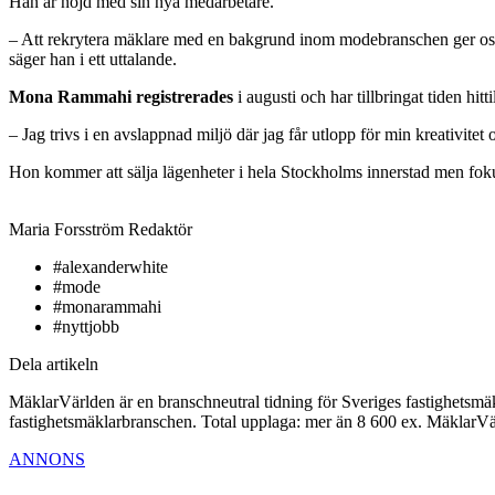
Han är nöjd med sin nya medarbetare.
– Att rekrytera mäklare med en bakgrund inom modebranschen ger oss m
säger han i ett uttalande.
Mona Rammahi registrerades
i augusti och har tillbringat tiden hi
– Jag trivs i en avslappnad miljö där jag får utlopp för min kreativitet
Hon kommer att sälja lägenheter i hela Stockholms innerstad men fo
Maria Forsström
Redaktör
#alexanderwhite
#mode
#monarammahi
#nyttjobb
Dela artikeln
MäklarVärlden är en branschneutral tidning för Sveriges fastighetsmäk
fastighetsmäklarbranschen. Total upplaga: mer än 8 600 ex. MäklarV
ANNONS