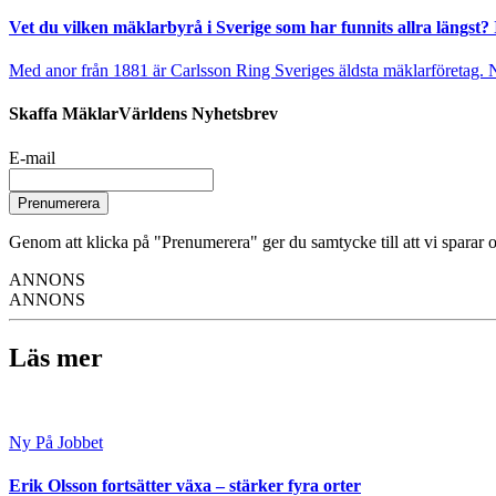
Vet du vilken mäklarbyrå i Sverige som har funnits allra längst? 
Med anor från 1881 är Carlsson Ring Sveriges äldsta mäklarföretag. Nu s
Skaffa MäklarVärldens Nyhetsbrev
E-mail
Prenumerera
Genom att klicka på "Prenumerera" ger du samtycke till att vi sparar o
ANNONS
ANNONS
Läs mer
Ny På Jobbet
Erik Olsson fortsätter växa – stärker fyra orter