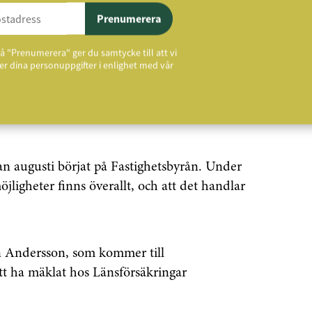
Prenumerera
å "Prenumerera" ger du samtycke till att vi
r dina personuppgifter i enlighet med vår
Gonzalez som närmast kommer från
nd från bilbranschen där han var säljare i
dan augusti börjat på Fastighetsbyrån. Under
möjligheter finns överallt, och att det handlar
nn Andersson, som kommer till
att ha mäklat hos Länsförsäkringar