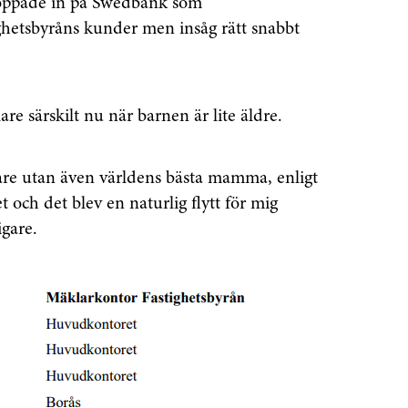
. Hoppade in på Swedbank som
ghetsbyråns kunder men insåg rätt snabbt
re särskilt nu när barnen är lite äldre.
lare utan även världens bästa mamma, enligt
och det blev en naturlig flytt för mig
igare.