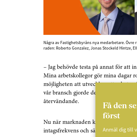
Några av Fastighetsbyråns nya medarbetare. Övre r
raden: Roberto Gonzalez, Jonas Stockeld Hintze, El
– Jag behövde testa på annat för att in
Mina arbetskollegor gör mina dagar roli
möjligheten att utvecklas, att arbeta p
vår bransch gjorde det svårt att inte
återvändande.
Få den s
först
Nu när marknaden känns lite lättare t
Anmäl dig till 
intagsfrekvens och sälja av allt han läg