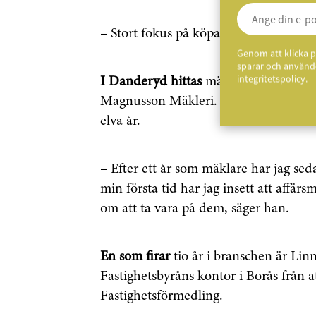
– Stort fokus på köparna.
Genom att klicka p
sparar och använde
integritetspolicy.
I Danderyd hittas
mäklaren Roberto 
Magnusson Mäkleri. Han har en bakgru
elva år.
– Efter ett år som mäklare har jag se
min första tid har jag insett att affärs
om att ta vara på dem, säger han.
En som firar
tio år i branschen är Li
Fastighetsbyråns kontor i Borås från 
Fastighetsförmedling.