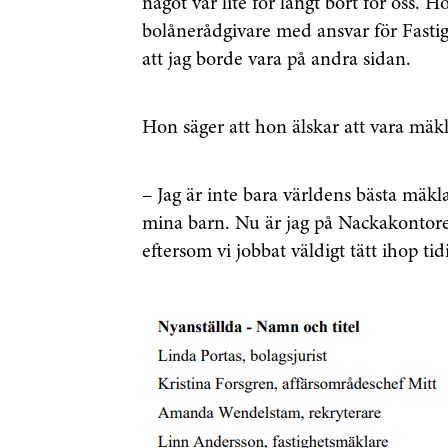
något var lite för långt bort för oss
bolånerådgivare med ansvar för Fasti
att jag borde vara på andra sidan.
Hon säger att hon älskar att vara mäkla
– Jag är inte bara världens bästa mäk
mina barn. Nu är jag på Nackakontoret 
eftersom vi jobbat väldigt tätt ihop tid