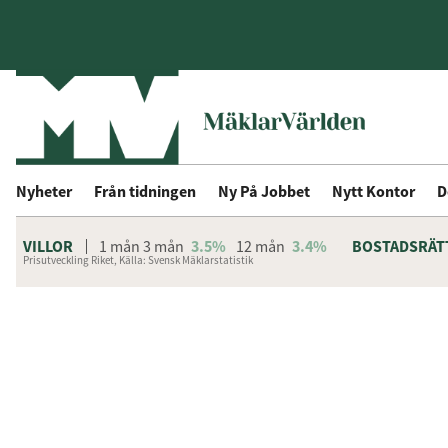
Nyheter
Från tidningen
Ny På Jobbet
Nytt Kontor
D
VILLOR
1 mån
3 mån
3.5%
12 mån
3.4%
BOSTADSRÄT
Prisutveckling Riket, Källa: Svensk Mäklarstatistik