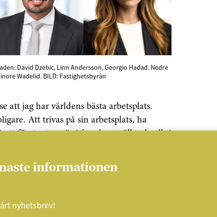
aden: David Dzebic, Linn Andersson, Georgio Hadad. Nedre
linore Wadelid. BILD: Fastighetsbyrån
se att jag har världens bästa arbetsplats.
gare. Att trivas på sin arbetsplats, ha
å ett företag som är i framkant gällande allt i
 komma tillbaka, säger Georgio Hadad om sitt
enaste informationen
änker han lägga fokus på aktivitet med hög
vårt nyhetsbrev!
ger ut.