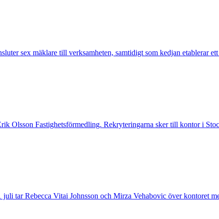
nsluter sex mäklare till verksamheten, samtidigt som kedjan etablerar et
 Erik Olsson Fastighetsförmedling. Rekryteringarna sker till kontor i 
 juli tar Rebecca Vitai Johnsson och Mirza Vehabovic över kontoret me