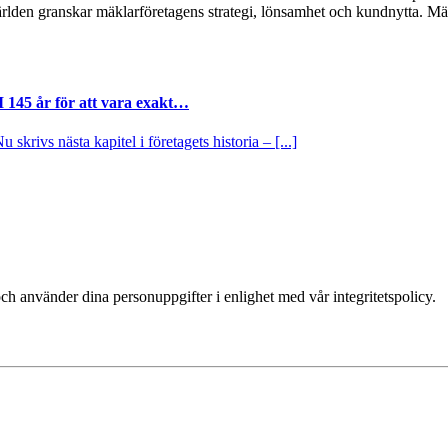
ärlden granskar mäklarföretagens strategi, lönsamhet och kundnytta.
I 145 år för att vara exakt…
krivs nästa kapitel i företagets historia – [...]
ch använder dina personuppgifter i enlighet med vår integritetspolicy.