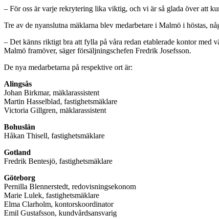
– För oss är varje rekrytering lika viktig, och vi är så glada över att 
Tre av de nyanslutna mäklarna blev medarbetare i Malmö i höstas, n
– Det känns riktigt bra att fylla på våra redan etablerade kontor med
Malmö framöver, säger försäljningschefen Fredrik Josefsson.
De nya medarbetarna på respektive ort är:
Alingsås
Johan Birkmar, mäklarassistent
Martin Hasselblad, fastighetsmäklare
Victoria Gillgren, mäklarassistent
Bohuslän
Håkan Thisell, fastighetsmäklare
Gotland
Fredrik Bentesjö, fastighetsmäklare
Göteborg
Pernilla Blennerstedt, redovisningsekonom
Marie Lulek, fastighetsmäklare
Elma Clarholm, kontorskoordinator
Emil Gustafsson, kundvårdsansvarig