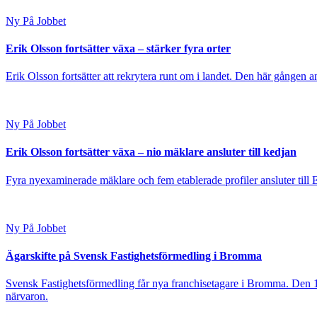
Ny På Jobbet
Erik Olsson fortsätter växa – stärker fyra orter
Erik Olsson fortsätter att rekrytera runt om i landet. Den här gången a
Ny På Jobbet
Erik Olsson fortsätter växa – nio mäklare ansluter till kedjan
Fyra nyexaminerade mäklare och fem etablerade profiler ansluter till
Ny På Jobbet
Ägarskifte på Svensk Fastighetsförmedling i Bromma
Svensk Fastighetsförmedling får nya franchisetagare i Bromma. Den 1
närvaron.