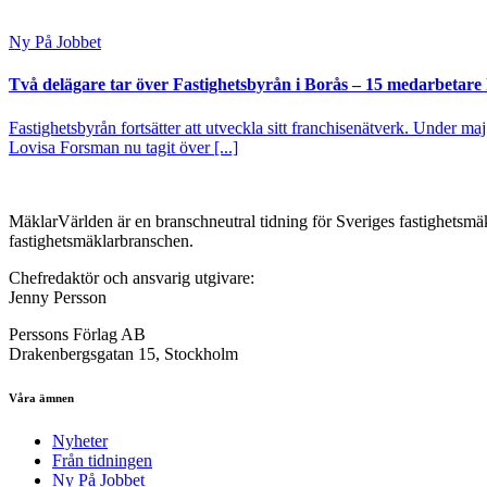
Ny På Jobbet
Två delägare tar över Fastighetsbyrån i Borås – 15 medarbetare kl
Fastighetsbyrån fortsätter att utveckla sitt franchisenätverk. Under ma
Lovisa Forsman nu tagit över [...]
MäklarVärlden är en branschneutral tidning för Sveriges fastighetsmäk
fastighetsmäklarbranschen.
Chefredaktör och ansvarig utgivare:
Jenny Persson
Perssons Förlag AB
Drakenbergsgatan 15, Stockholm
Våra ämnen
Nyheter
Från tidningen
Ny På Jobbet