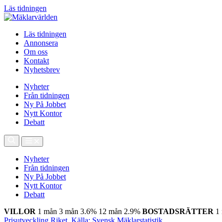
Läs tidningen
Läs tidningen
Annonsera
Om oss
Kontakt
Nyhetsbrev
Nyheter
Från tidningen
Ny På Jobbet
Nytt Kontor
Debatt
Nyheter
Från tidningen
Ny På Jobbet
Nytt Kontor
Debatt
VILLOR
1 mån
3 mån
3.6%
12 mån
2.9%
BOSTADSRÄTTER
1
Prisutveckling Riket, Källa: Svensk Mäklarstatistik