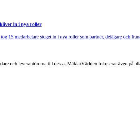
iver in i nya roller
j tog 15 medarbetare steget in i nya roller som partner, delägare och fra
lare och leverantörerna till dessa. MäklarVärlden fokuserar även på alla