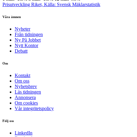
Prisutveckling Riket, Källa: Svensk Mäklarstatistik
Våra ämnen
Nyheter
Från tidningen
Ny På Jobbet
Nytt Kontor
Debatt
Om
Kontakt
Om oss
Nyhetsbrev
Läs tidningen
Annonsera
Om cookies
Vår integritetspolicy
Följ oss
LinkedIn