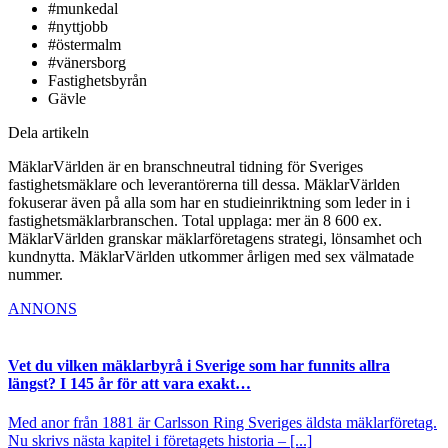
#munkedal
#nyttjobb
#östermalm
#vänersborg
Fastighetsbyrån
Gävle
Dela artikeln
MäklarVärlden är en branschneutral tidning för Sveriges
fastighetsmäklare och leverantörerna till dessa. MäklarVärlden
fokuserar även på alla som har en studieinriktning som leder in i
fastighetsmäklarbranschen. Total upplaga: mer än 8 600 ex.
MäklarVärlden granskar mäklarföretagens strategi, lönsamhet och
kundnytta. MäklarVärlden utkommer årligen med sex välmatade
nummer.
ANNONS
Vet du vilken mäklarbyrå i Sverige som har funnits allra
längst? I 145 år för att vara exakt…
Med anor från 1881 är Carlsson Ring Sveriges äldsta mäklarföretag.
Nu skrivs nästa kapitel i företagets historia – [...]