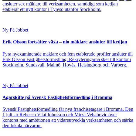
ansluter sex mäklare till verksamheten, samtidigt som kedjan
etablerar ett nytt kontor i Tyresö utanför Stockholm.
Ny På Jobbet
Erik Olsson fortsätter växa – nio mäklare ansluter till kedjan
Fyra nyexaminerade mäklare och fem etablerade profiler ansluter till
Erik Olsson Fastighetsförmedling. Rekryteringarna sker till kontor i
Stockholm, Sundsvall, Malmö, Hovås, Helsingborg och Varberg.
Ny På Jobbet
Ägarskifte på Svensk Fastighetsförmedling i Bromma
Svensk Fastighetsförmedling får nya franchisetagare i Bromma. Den
1 juli tar Rebecca Vitai Johnsson och Mirza Vehabovic över
kontoret med ambitionen att vidareutveckla verksamheten och stärka
den lokala närvaron.