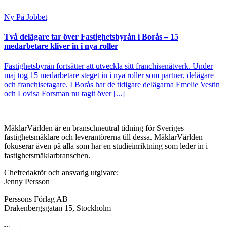
Ny På Jobbet
Två delägare tar över Fastighetsbyrån i Borås – 15
medarbetare kliver in i nya roller
Fastighetsbyrån fortsätter att utveckla sitt franchisenätverk. Under
maj tog 15 medarbetare steget in i nya roller som partner, delägare
och franchisetagare. I Borås har de tidigare delägarna Emelie Vestin
och Lovisa Forsman nu tagit över [...]
MäklarVärlden är en branschneutral tidning för Sveriges
fastighetsmäklare och leverantörerna till dessa. MäklarVärlden
fokuserar även på alla som har en studieinriktning som leder in i
fastighetsmäklarbranschen.
Chefredaktör och ansvarig utgivare:
Jenny Persson
Perssons Förlag AB
Drakenbergsgatan 15, Stockholm