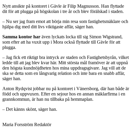
Nytt ansikte på kontoret i Gävle är Filip Magnusson. Han flyttade
dit för att plugga på högskolan i tre år och blev förälskad i staden.
– Nu ser jag fram emot att börja min resa som fastighetsmäklare och
hjälpa dig med ditt livs viktigaste affär, säger han.
Samma kontor har
även lyckats locka till sig Simon Wigstrand,
som efter att ha vuxit upp i Mora också flyttade till Gävle för att
plugga.
– Jag fick ett riktigt bra intryck av staden och Fastighetsbyrån, vilket
ledde till att jag blev kvar här. Mitt största mål framöver är att uppnå
den högsta kundnöjdheten hos mina uppdragsgivare. Jag vill att de
ska se detta som en långvarig relation och inte bara en snabb affär,
säger han.
Anton Rydqvist jobbar nu på kontoret i Vänersborg, där han både är
född och uppvuxen. Efter en sejour hos en annan mäklarfirma i en
grannkommun, är han nu tillbaka på hemmaplan.
– Det känns skönt, säger han.
Maria Forsström
Redaktör