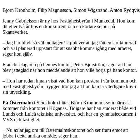
Björn Kronholm, Filip Magnusson, Simon Wigstrand, Anton Rydqvist
Jenny Gabrielsson är ny hos Fastighetsbyrån i Munkedal. Hon kom
dit efter två år hos en konkurrent och en kortare sejour på
Skatteverket.
– Jag har blivit så väl mottagen! Upplever att jag fått en strukturerad
och väl planerad uppstart för att snabbt komma igång med arbetet,
säger hon själv.
Franchisetagaren på hennes kontor, Peter Bjurström, säger att han
blev jätteglad när hon meddelande att hon ville börja på hans kontor.
– Hon har redan innan visat vad hon kan prestera i vår kommun och
med Fastighetsbyrån i ryggen tror jag att hon kan ta ytterligare kliv i
sin utveckling.
På Östermalm i
Stockholm hittas Björn Kronholm, som närmast
kommer från kontoret i Höganäs. Tidigare har han studerat både vid
Lunds och Luleå tekniska universitet, och har en gymnasieexamen i
VVS och fastighet.
– Nu axlar jag om till Östermalmskontoret och ser fram emot att
jobba i detta anrika område, säger han.