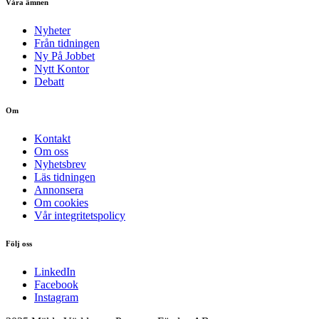
Våra ämnen
Nyheter
Från tidningen
Ny På Jobbet
Nytt Kontor
Debatt
Om
Kontakt
Om oss
Nyhetsbrev
Läs tidningen
Annonsera
Om cookies
Vår integritetspolicy
Följ oss
LinkedIn
Facebook
Instagram