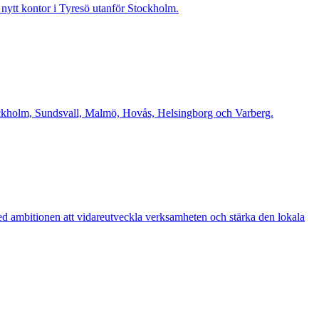
t nytt kontor i Tyresö utanför Stockholm.
Stockholm, Sundsvall, Malmö, Hovås, Helsingborg och Varberg.
d ambitionen att vidareutveckla verksamheten och stärka den lokala