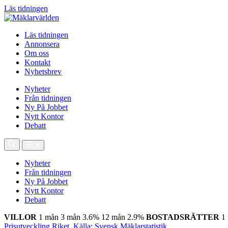
Läs tidningen
Läs tidningen
Annonsera
Om oss
Kontakt
Nyhetsbrev
Nyheter
Från tidningen
Ny På Jobbet
Nytt Kontor
Debatt
Nyheter
Från tidningen
Ny På Jobbet
Nytt Kontor
Debatt
VILLOR
1 mån
3 mån
3.6%
12 mån
2.9%
BOSTADSRÄTTER
1
Prisutveckling Riket, Källa: Svensk Mäklarstatistik