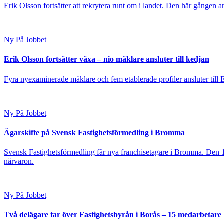
Erik Olsson fortsätter att rekrytera runt om i landet. Den här gången a
Ny På Jobbet
Erik Olsson fortsätter växa – nio mäklare ansluter till kedjan
Fyra nyexaminerade mäklare och fem etablerade profiler ansluter till
Ny På Jobbet
Ägarskifte på Svensk Fastighetsförmedling i Bromma
Svensk Fastighetsförmedling får nya franchisetagare i Bromma. Den 1
närvaron.
Ny På Jobbet
Två delägare tar över Fastighetsbyrån i Borås – 15 medarbetare kl