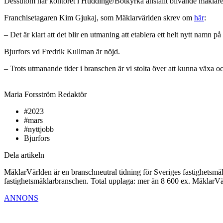
Dessutom har kontoret i Huddinge/Botkyrka anställt blivande mäklare
Franchisetagaren Kim Gjukaj, som Mäklarvärlden skrev om
här
:
– Det är klart att det blir en utmaning att etablera ett helt nytt nam
Bjurfors vd Fredrik Kullman är nöjd.
– Trots utmanande tider i branschen är vi stolta över att kunna växa o
Maria Forsström
Redaktör
#2023
#mars
#nyttjobb
Bjurfors
Dela artikeln
MäklarVärlden är en branschneutral tidning för Sveriges fastighetsmäk
fastighetsmäklarbranschen. Total upplaga: mer än 8 600 ex. MäklarV
ANNONS