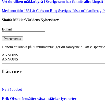
Vet du vilken mäklarbyrå i Sverige som har funnits allra längst? 
Med anor från 1881 är Carlsson Ring Sveriges äldsta mäklarföretag. Nu s
Skaffa MäklarVärldens Nyhetsbrev
E-mail
Prenumerera
Genom att klicka på "Prenumerera" ger du samtycke till att vi sparar o
ANNONS
ANNONS
Läs mer
Ny På Jobbet
Erik Olsson fortsätter växa – stärker fyra orter