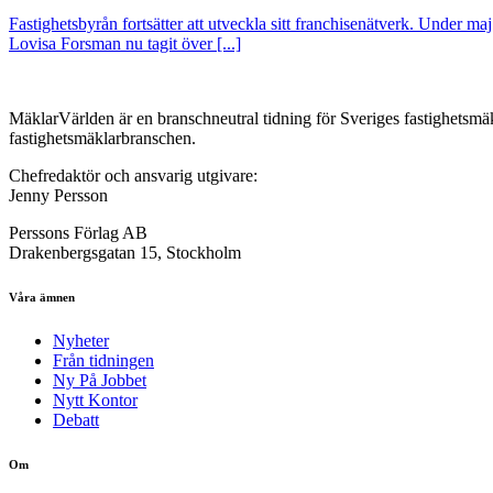
Fastighetsbyrån fortsätter att utveckla sitt franchisenätverk. Under ma
Lovisa Forsman nu tagit över [...]
MäklarVärlden är en branschneutral tidning för Sveriges fastighetsmäk
fastighetsmäklarbranschen.
Chefredaktör och ansvarig utgivare:
Jenny Persson
Perssons Förlag AB
Drakenbergsgatan 15, Stockholm
Våra ämnen
Nyheter
Från tidningen
Ny På Jobbet
Nytt Kontor
Debatt
Om