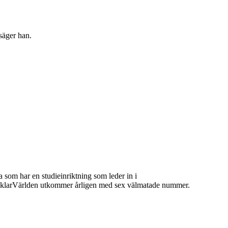
säger han.
 som har en studieinriktning som leder in i
 MäklarVärlden utkommer årligen med sex välmatade nummer.