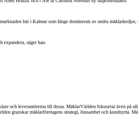
n Amel Hodzic och i Åre är Carolina Norelius ny säljkoordinator.
n på marknaden här i Kalmar som länge dominerats av andra mäklarkedjor, 
ch expandera, säger han.
lare och leverantörerna till dessa. MäklarVärlden fokuserar även på alla
ärlden granskar mäklarföretagens strategi, lönsamhet och kundnytta.