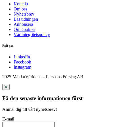
Kontakt
Om oss
Nyhetsbrev
Läs tidningen
Annonsera
Om cookies
Vår integritetspolicy
Följ oss
LinkedIn
Facebook
Instagram
2025 MäklarVärldens – Perssons Förslag AB
Få den senaste informationen först
Anmäl dig till vårt nyhetsbrev!
E-mail