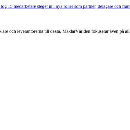
j tog 15 medarbetare steget in i nya roller som partner, delägare och fra
lare och leverantörerna till dessa. MäklarVärlden fokuserar även på alla