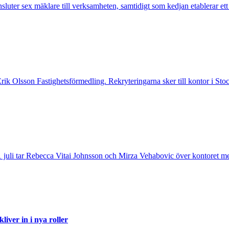
nsluter sex mäklare till verksamheten, samtidigt som kedjan etablerar et
 Erik Olsson Fastighetsförmedling. Rekryteringarna sker till kontor i 
 juli tar Rebecca Vitai Johnsson och Mirza Vehabovic över kontoret me
iver in i nya roller